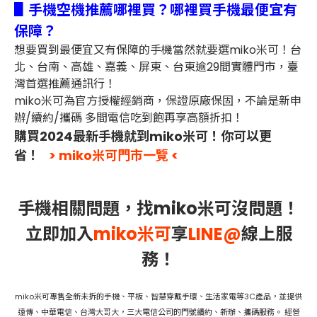
▋手機空機推薦哪裡買？哪裡買手機最便宜有
保障？
想要買到最便宜又有保障的手機當然就要選miko米可！台
北、台南、高雄、嘉義、屏東、台東逾29間實體門市，臺
灣首選推薦通訊行！
miko米可為官方授權經銷商，保證原廠保固，不論是新申
辦/續約/攜碼 多間電信吃到飽再享高額折扣！
購買2024最新手機就到miko米可！你可以更
省！
> miko米可門市一覽 <
手機相關問題，找miko米可沒問題！
立即加入
miko米可
享
LINE@
線上服
務！
miko米可專售全新未拆的手機、平板、智慧穿戴手環、生活家電等3C產品，並提供
遠傳、中華電信、台灣大哥大，三大電信公司的門號續約、新辦、攜碼服務。 經營