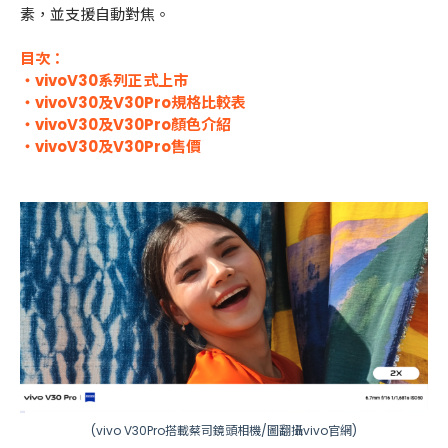
素，並支援自動對焦。
目次：
・vivoV30系列正式上市
・vivoV30及V30Pro規格比較表
・vivoV30及V30Pro顏色介紹
・vivoV30及V30Pro售價
(vivo V30Pro搭載蔡司鏡頭相機/圖翻攝
vivo官網
)