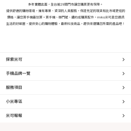
多年實體店面，全台逾29間門市讓您購買更有保障。
提供舒適的購物環境，擁有專業、資深的人員服務，保證充足的現貨和比市場更低的
價格，讓您買手機最划算。買手機、辦門號、續約或購買配件，miko米可是您通訊
生活的好鄰居，提供安心的購物體驗，最新科技商品，趕快來選購您所需的產品吧！
探索米可
手機品牌一覽
服務項目
小米專區
米可報報