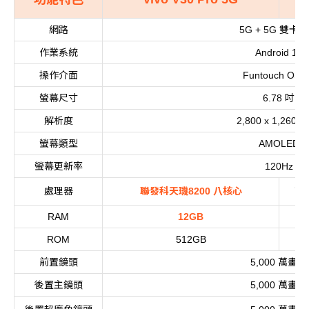
網路
雙卡雙
5G + 5G
作業系統
Android 14
操作介面
Funtouch OS 
螢幕尺寸
吋
6.78
解析度
2,800 x 1,260pix
螢幕類型
AMOLED
螢幕更新率
120Hz
處理器
聯發科天璣
八核心
高
8200
RAM
12GB
ROM
512GB
前置鏡頭
萬畫素
5,000
後置主鏡頭
萬畫素
5,000