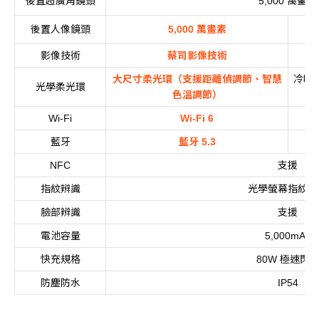
後置超廣角鏡頭
萬畫素
5,000
後置人像鏡頭
萬畫素
5,000
影像技術
蔡司影像技術
大尺寸柔光環（支援距離偵調節、智慧
冷暖
光學柔光環
色溫調節）
Wi-Fi
Wi-Fi 6
藍牙
藍牙
5.3
支援
NFC
指紋辨識
光學螢幕指紋辨
臉部辨識
支援
電池容量
5,000mAh
快充規格
極速閃
80W
防塵防水
IP54