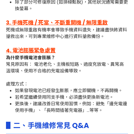
除了部分可修復原因 (如排線鬆脫)，其他狀況通常需要更
換螢幕。
3. 手機死機 / 死當、不斷重開機 / 無限重啟
死機或無限重啟有機率會導致手機資料遺失，建議盡快將資料
搶救出來，可到專業維修中心進行資料搶救備份。
4. 電池膨脹緊急處置
為什麼手機電池會膨脹？
常見原因有： 電池老化、主機板短路、過度充放電、異常高
溫環境、使用不合格的充電設備導致。
處理方式：
如果發現電池已經發生膨脹，應立即關機，不再開機。
若希望繼續使用同支手機，必須盡快更換新電池。
更換後，建議改善日常使用習慣，例如：避免「邊充電邊
使用手機」、「長時間插著充電器」...等等。
▋二、手機維修常見 Q&A