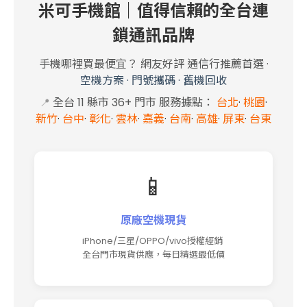
米可手機館｜值得信賴的全台連
鎖通訊品牌
手機哪裡買最便宜？ 網友好評 通信行推薦首選
·
空機方案
·
門號攜碼
·
舊機回收
全台 11 縣市 36+ 門市 服務據點：
台北
·
桃園
·
📍
新竹
·
台中
·
彰化
·
雲林
·
嘉義
·
台南
·
高雄
·
屏東
·
台東
📱
原廠空機現貨
iPhone/三星/OPPO/vivo授權經銷
全台門市現貨供應，每日精選最低價