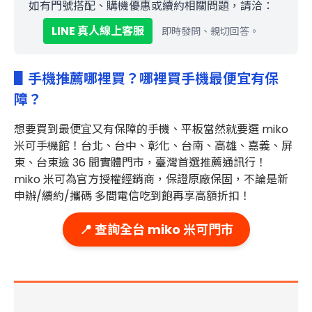
如有門號搭配、購機優惠或續約相關問題，請洽：
LINE 真人線上客服
即時發問、親切回答。
▋手機推薦哪裡買？哪裡買手機最便宜有保
障？
想要買到最便宜又有保障的
手機、平板當然就要選 miko
米可手機館！台北、台中、彰化、台南、高雄、嘉義、屏
東、台東
逾 36 間實體門市
，臺灣首選推薦通訊行！
miko 米可為官方授權經銷商，保證原廠保固，不論是新
申辦/續約/攜碼 多間電信吃到飽再享高額折扣！
📍 查詢全台 miko 米可門市