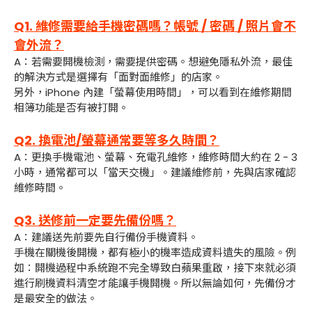
Q1. 維修需要給手機密碼嗎？帳號 / 密碼 / 照片會不
會外流？
A：若需要開機檢測，需要提供密碼。想避免隱私外流，最佳
的解決方式是選擇有「面對面維修」的店家。
另外，iPhone 內建「螢幕使用時間」，可以看到在維修期間
相簿功能是否有被打開。
Q2. 換電池/螢幕通常要等多久時間？
A：更換手機電池、螢幕、充電孔維修，維修時間大約在 2 - 3
小時，通常都可以「當天交機」。建議維修前，先與店家確認
維修時間。
Q3. 送修前一定要先備份嗎？
A：建議送先前要先自行備份手機資料。
手機在關機後開機，都有極小的機率造成資料遺失的風險。例
如：開機過程中系統跑不完全導致白蘋果重啟，接下來就必須
進行刷機資料清空才能讓手機開機。所以無論如何，先備份才
是最安全的做法。