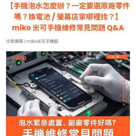
【手機泡水怎麼辦？一定要選原廠零件
嗎？換電池 / 螢幕店家哪裡找？】
miko 米可手機維修常見問題 Q&A
文章撰寫 | miko米可手機館