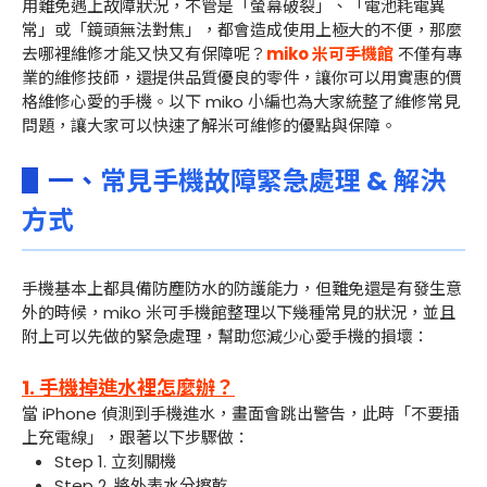
用難免遇上故障狀況，不管是「螢幕破裂」、「電池耗電異
常」或「鏡頭無法對焦」，都會造成使用上極大的不便，那麼
去哪裡維修才能又快又有保障呢？
miko 米可手機館
不僅有專
業的維修技師，還提供品質優良的零件，讓你可以用實惠的價
格維修心愛的手機。以下 miko 小編也為大家統整了維修常見
問題，讓大家可以快速了解米可維修的優點與保障。
▋一、
常見手機故障緊急處理 & 解決
方式
手機基本上都具備防塵防水的防護能力，但難免還是有發生意
外的時候，miko 米可手機館整理以下幾種常見的狀況，並且
附上可以先做的緊急處理，幫助您減少心愛手機的損壞：
1. 手機掉進水裡怎麼辦？
當 iPhone 偵測到手機進水，畫面會跳出警告，此時「不要插
上充電線」，跟著以下步驟做：
Step 1. 立刻關機
Step 2. 將外表水分擦乾