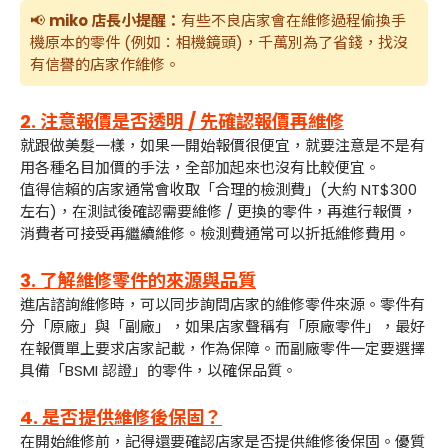
📢
miko 店長小提醒：
有些不良店家會在維修過程偷換手
機原本的零件 (例如：相機鏡頭)，千萬別為了省錢，找沒
有信譽的店家作維修。
2. 注意報價是否透明 / 先確認報價再維修
就跟做美髮一樣，如果一開始報價很便宜，就要注意是不是有
用各種名目加價的手法，全部加起來也沒有比較便宜。
值得信賴的店家通常會收取「合理的檢測費」(大約 NT$300
左右)，在測試後確認需要維修 / 更換的零件，再進行報價，
消費者可接受再繼續維修。檢測費通常可以折抵維修費用。
3. 了解維修零件的來源與品質
進店諮詢維修時，可以同步詢問店家的維修零件來源。零件有
分「原廠」與「副廠」，如果店家聲稱有「原廠零件」，最好
在報價單上要求店家記載，作為保障。而副廠零件一定要選擇
具備「BSMI 認證」的零件，以確保品質。
4. 是否提供維修後保固？
在開始維修前，記得還要確認店家是否提供維修後保固。優質