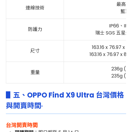
最高 Wi‑
連線技術
藍牙 6
IP66、IP6
防護力
瑞士 SGS 五星
163.16 x 76.97 x
尺寸
163.16 x 76.97 x 8.
236g (
重量
235g (
日
▋五、OPPO Find X9 Ultra 台灣價格
與開賣時間
台灣開賣時間