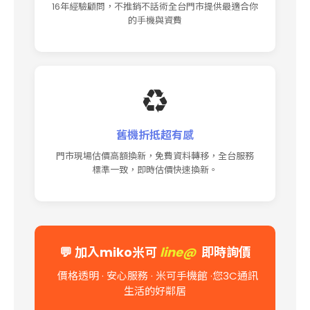
16年經驗顧問，不推銷不話術全台門市提供最適合你
的手機與資費
♻️
舊機折抵超有感
門市現場估價高額換新，免費資料轉移，全台服務
標準一致，即時估價快速換新。
💬
加入miko米可
line@
即時詢價
價格透明 · 安心服務 · 米可手機館
·您3C通訊
生活的好鄰居