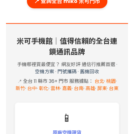
📍 查詢全台 miko 米可門市
米可手機館｜值得信賴的全台連
鎖通訊品牌
手機哪裡買最便宜？ 網友好評 通信行推薦首選
·
空機方案
·
門號攜碼
·
舊機回收
全台 11 縣市 36+ 門市 服務據點：
台北
·
桃園
·
📍
新竹
·
台中
·
彰化
·
雲林
·
嘉義
·
台南
·
高雄
·
屏東
·
台東
📱
原廠空機現貨