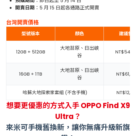
預購期間
：即日起至 5 月 14 日
開賣日期
：5 月 15 日起各通路正式開賣
台灣開賣價格
型號版本
顏色
建議售
大地苔原、
日出
峽
12GB + 512GB
NT$54,9
谷
大地苔原、
日出
峽
16GB + 1TB
NT$61,9
谷
哈蘇大地探索家套組 (不含手機)
NT$12,9
想要更優惠的方式入手 OPPO Find X9
Ultra？
來米可手機舊換新，讓你無痛升級新旗