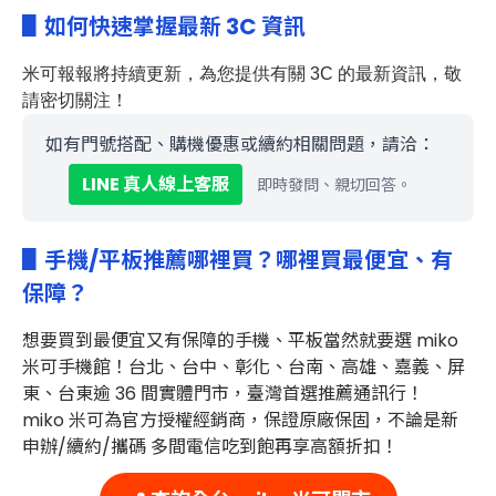
▋如何快速掌握最新 3C 資訊
米可報報
將持續更新，為您提供有關 3C
的最新資訊，敬
請密切關注！
如有門號搭配、購機優惠或續約相關問題，請洽：
LINE 真人線上客服
即時發問、親切回答。
▋手機/平板推薦哪裡買？哪裡買最便宜、有
保障？
想要買到最便宜又有保障的
手機、平板當然就要選 miko
米可手機館！台北、台中、彰化、台南、高雄、嘉義、屏
東、台東
逾 36 間實體門市
，臺灣首選推薦通訊行！
miko 米可為官方授權經銷商，保證原廠保固，不論是新
申辦/續約/攜碼 多間電信吃到飽再享高額折扣！