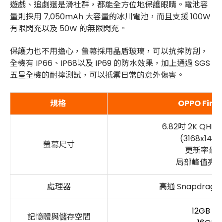
遊戲、追劇還是滑社群，都能全方位地保護眼睛。
電池容
量則採用 7,050mAh 大容量的冰川電池，而且支援 100W
有限閃充以及 50W 的無限閃充。
保護力也不用擔心，螢幕採用晶盾玻璃，可以抗摔防刮，
全機有 IP66、IP68以及 IP69 的防水效果，加上通過 SGS
五星全機的耐摔測試，可以抵禦日常的意外傷害。
規格
OPPO Find 
6.82吋 2K QH
(3168x1440
螢幕尺寸
更新率最高 
局部峰值亮度 3
處理器
高通 Snapdragon 
12GB + 
記憶體與儲存空間