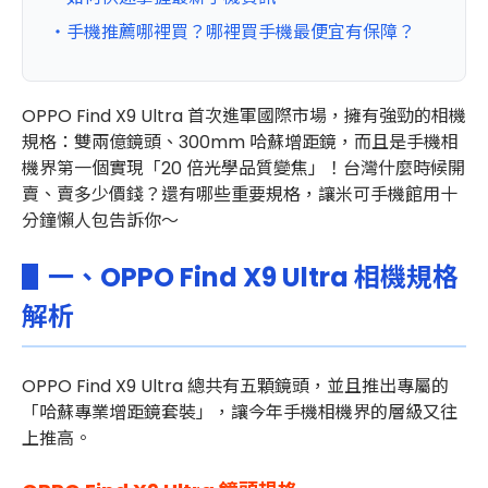
・手機推薦哪裡買？哪裡買手機最便宜有保障？
OPPO Find X9 Ultra 首次進軍國際市場，擁有強勁的相機
規格：雙兩億鏡頭、300mm 哈蘇增距鏡，而且是手機相
機界第一個實現「20 倍光學品質變焦」！台灣什麼時候開
賣、賣多少價錢？還有哪些重要規格，讓米可手機館用十
分鐘懶人包告訴你～
▋一、OPPO Find X9 Ultra 相機規格
解析
OPPO Find X9 Ultra 總共有五顆鏡頭，並且推出專屬的
「哈蘇專業增距鏡套裝」，讓今年手機相機界的層級又往
上推高。