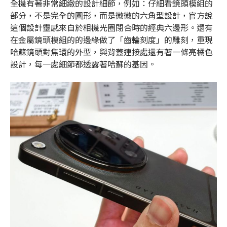
全機有著非常細緻的設計細節，例如：仔細看鏡頭模組的
部分，不是完全的圓形，而是微微的六角型設計，官方說
這個設計靈感來自於相機光圈閉合時的經典六邊形。還有
在金屬鏡頭模組的的邊緣做了「齒輪刻度」的雕刻，重現
哈蘇鏡頭對焦環的外型，與背蓋連接處還有著一條亮橘色
設計，每一處細節都透露著哈蘇的基因。