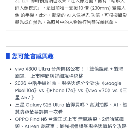
3D LUT 即時預覽調色效果。在人像方面，擁有「哈蘇大
師人像模式」，是目前唯一支援 10 倍 (230mm) 變焦人
像 的手機。此外，新增的 AI 人像補光 功能，可模擬攝影
棚光或自然光，為照片中的人物進行智慧光線修飾。
▋您可能會感興趣
vivo X300 Ultra 台灣價格公布！「雙億鏡頭 + 雙增
距鏡」 上市時間與詳細規格統整
2026 中階手機推薦 - 規格與跑分全對決《Google
Pixel 10a》vs《iPhone 17e》vs《vivo V70》vs《三
星 A57 》
三星 Galaxy S26 Ultra 值得買嗎？實測拍照、AI、智
慧防窺螢幕評價一次看
OPPO Find N6 台灣正式上市 無感摺痕、2億哈蘇鏡
頭、AI Pen 靈感筆：最強摺疊旗艦規格與價格全攻略