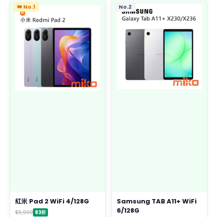
👑 No.1
No.2
紅米 Pad 2 WiFi 4/128G
Samsung TAB A11+ WiFi
6/128G
$5,999
83折