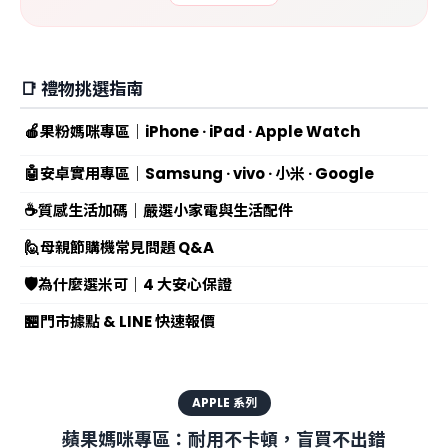
📑 禮物挑選指南
🍎
果粉媽咪專區｜iPhone · iPad · Apple Watch
🤖
安卓實用專區｜Samsung · vivo · 小米 · Google
☕
質感生活加碼｜嚴選小家電與生活配件
🙋
母親節購機常見問題 Q&A
🛡️
為什麼選米可｜4 大安心保證
🏪
門市據點 & LINE 快速報價
APPLE 系列
蘋果媽咪專區：耐用不卡頓，盲買不出錯