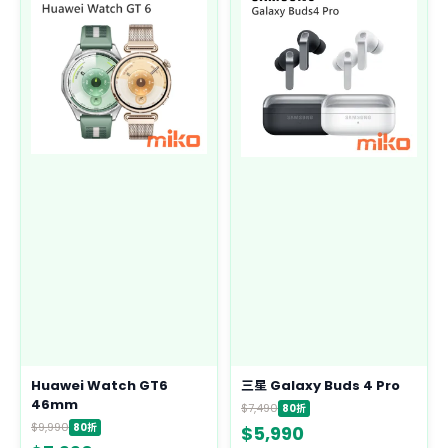
Huawei Watch GT6
三星 Galaxy Buds 4 Pro
46mm
$7,490
80折
$9,990
80折
$5,990