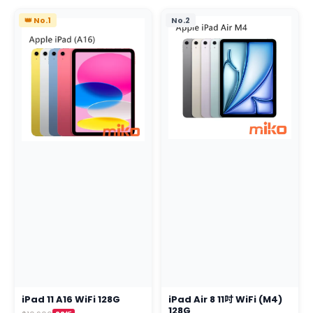
👑 No.1
No.2
iPad 11 A16 WiFi 128G
iPad Air 8 11吋 WiFi (M4)
128G