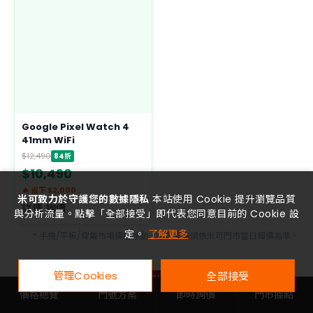
Google Pixel Watch 4
41mm WiFi
$12,490
84折
$10,490
🔥 省下 $2,000
米可致力於守護您的數據隱私
本站使用 Cookie 提升瀏覽品質
詳情 詢價
與分析流量。點擊「全部接受」即代表您同意目前的 Cookie 設
定。
了解更多
* 手機/平板/穿戴市場價格浮動，最新價格請依米可門市當日報價為準。
管理Cookies
全部接受
質感加碼
價格總覽
門號方案
即時詢價
門市據點
送媽媽的質感生活｜米可嚴選小家電