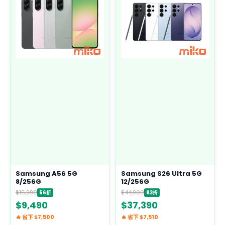
Samsung A56 5G
Samsung S26 Ultra 5G
8/256G
12/256G
$16,990
$44,900
56折
83折
$9,490
$37,390
🔥 省下 $7,500
🔥 省下 $7,510