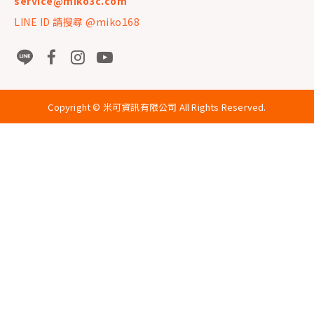
service@miko3c.com
LINE ID 請搜尋 @miko168
Copyright ©
米可資訊有限公司
All Rights Reserved.