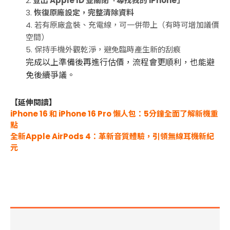
2.
登出 Apple ID 並關閉「尋找我的 iPhone」
3.
恢復原廠設定，完整清除資料
4. 若有原廠盒裝、充電線，可一併帶上（有時可增加議價
空間）
5. 保持手機外觀乾淨，避免臨時產生新的刮痕
完成以上準備後再進行估價，流程會更順利，也能避
免後續爭議。
【延伸閱讀】
iPhone 16 和 iPhone 16 Pro 懶人包：5分鐘全面了解新機重
點
全新Apple AirPods 4：革新音質體驗，引領無線耳機新紀
元