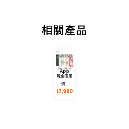
相關產品
原廠建議
售價
25,900
Apple
現金優惠
蘋
果
價
iPhone
17,990
15