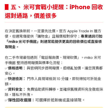
▋五、 米可實戰小提醒：iPhone 回收
選對通路，價差很多
在決定舊換新前，一定要先比價。官方 Apple Trade In 雖方
便，但通常僅提供「購物金」且報價相對保守；
專業通訊行如
「miko 米可手機館」則通常能提供更高的回收價位或直接領
取現金。
在二手市場最怕遇到「電話報高價、現場砍價」。miko 米可
手機館 堅持透明報價與標準化流程：
✅️
價格透明：
與官網同步透明報價，拒絕亂加價，讓您買賣都
安心。
✅️
快速檢測：
門市人員現場檢測 10 分鐘，即刻得知可折抵金
額。
✅️
資料安全：
免費協助資料轉移，並確保舊機資料完全徹底抹
除，隱私不外洩。
✅️
彈性回收選擇：
可選擇折抵新機或直接領現。