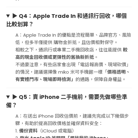
▶ Q4：Apple Trade In 和通訊行回收，哪個
比較划算？
A：Apple Trade In 的優點是流程簡單、品牌官方、風險
低，但多半僅提供 購物金折抵，且估價相對保守。
相較之下，通訊行或專業二手機回收店，往往能提供
較
高的現金回收價或更彈性的舊換新折抵
。
不過要注意，有些店家會出現「電話報高價、現場砍價」
的情況，建議選擇像 miko 米可手機館一樣「
價格透明、
有實體門市、現場即時檢測」
的通路，保障自身權益。
▶ Q5：賣 iPhone 二手機前，需要先做哪些準
備？
A：在送出 iPhone 回收估價前，建議先完成以下幾個步
驟，有助於提高回收價格並確保資料安全：
1.
備份資料
（iCloud 或電腦）