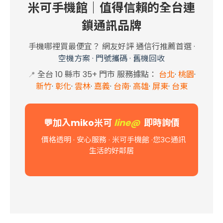
米可手機館｜值得信賴的全台連
鎖通訊品牌
手機哪裡買最便宜？ 網友好評 通信行推薦首選
·
空機方案
·
門號攜碼
·
舊機回收
全台 10 縣市 35+
門市 服務據點
：
台北
·
桃園
·
📍
新竹
·
彰化
·
雲林
·
嘉義
·
台南
·
高雄
·
屏東
·
台東
💬
加入miko米可
line@
即時詢價
價格透明 · 安心服務 · 米可手機館
·您3C通訊
生活的好鄰居