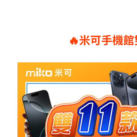
🔥米可手機館