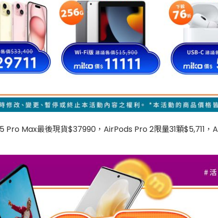
Max最後現貨$37990，AirPods Pro 2限量31顆$5,711，Appl