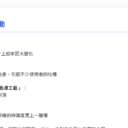
動
設計上迎來巨大變化
色差，引起不少使用者的吐槽
色澤工藝 」
：
俐落
新機的辨識度更上一層樓