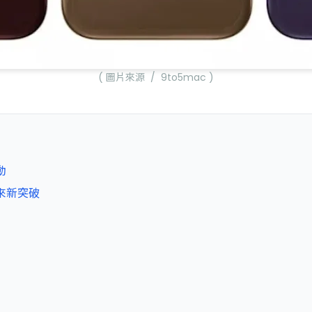
( 圖片來源 / 9to5mac )
動
迎來新突破