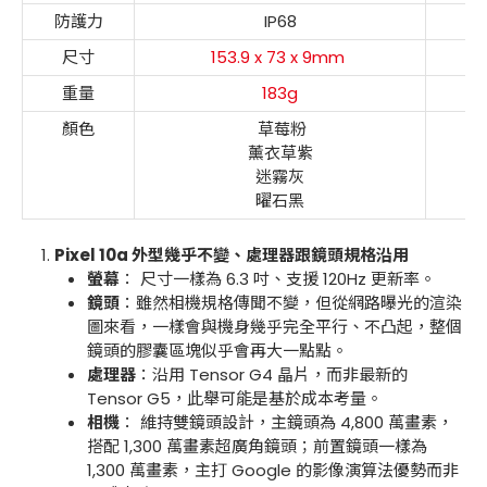
防護力
IP68
尺寸
153.9 x 73 x 9mm
重量
183g
顏色
草莓粉
薰衣草紫
迷霧灰
曜石黑
Pixel 10a 外型幾乎不變、處理器跟鏡頭規格沿用
螢幕
： 尺寸一樣為 6.3 吋、支援 120Hz 更新率。
鏡頭
：雖然相機規格傳聞不變，但從網路曝光的渲染
圖來看，一樣會與機身幾乎完全平行、不凸起，整個
鏡頭的膠囊區塊似乎會再大一點點。
處理器
：沿用 Tensor G4 晶片，而非最新的
Tensor G5，此舉可能是基於成本考量。
相機
： 維持雙鏡頭設計，主鏡頭為 4,800 萬畫素，
搭配 1,300 萬畫素超廣角鏡頭；前置鏡頭一樣為
1,300 萬畫素，主打 Google 的影像演算法優勢而非