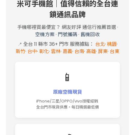
米可手機館｜值得信賴的全台連
鎖通訊品牌
手機哪裡買最便宜？ 網友好評 通信行推薦首選
·
空機方案
·
門號攜碼
·
舊機回收
全台 11 縣市 36+
門市 服務據點
：
台北
·
桃園
·
📍
新竹
·
台中
·
彰化
·
雲林
·
嘉義
·
台南
·
高雄
·
屏東
·
台東
📱
原廠空機現貨
iPhone/三星/OPPO/vivo授權經銷
全台門市現貨供應，每日精選最低價