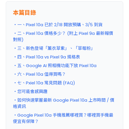
本篇目錄
・一、Pixel 10a 已於 2/18 開放預購、3/5 到貨
・二、Pixel 10a 價格多少？ (附上 Pixel 9a 最新報價
對照)
・三、新色登場「薰衣草紫」、「草莓粉」
・四、Pixel 10a vs Pixel 9a 規格表
・五、Google AI 照相機功能下放 Pixel 10a
・六、Pixel 10a 值得買嗎？
・七、Pxiel 10a 常見問題 (FAQ)
・您可能會感興趣
・如何快速掌握最新 Google Pixel 10a 上市時間 / 價
格資訊
・Google Pixel 10a 手機推薦哪裡買？哪裡買手機最
便宜有保障？