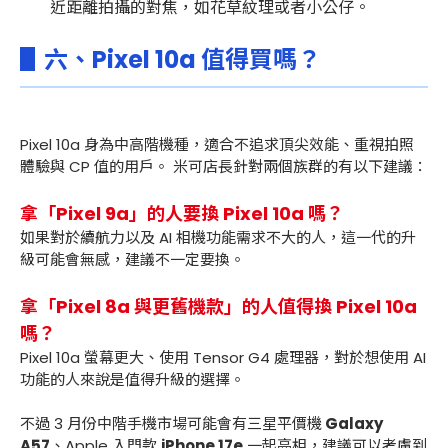
近距離拍攝的對焦，如花草紋理或者小公仔。
▋六、Pixel 10a 值得買嗎？
Pixel 10a 身為中高階機種，適合不追求頂尖效能、重視拍照
體驗與 CP 值的用戶。 米可店長針對兩個族群的有以下建議：
拿「Pixel 9a」的人要換 Pixel 10a 嗎？
如果對於續航力以及 AI 相機功能需求不大的人，這一代的升
級可能會無感，建議不一定要換。
拿「Pixel 8a 與更舊機款」的人值得換 Pixel 10a
嗎？
Pixel 10a 螢幕更大、使用 Tensor G4 處理器，對於想使用 AI
功能的人來說是值得升級的選擇。
不過 3 月份中階手機市場可能會有三星平價機
Galaxy
A57
、Apple 入門款
iPhone 17e
一起亮相，建議可以考慮到