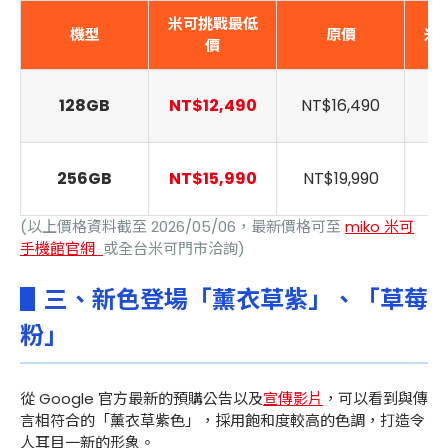
米可挑戰最低
機型
原價
米
價
128GB
NT$12,490
NT$16,490
省
256GB
NT$15,990
NT$19,990
省
(以上價格資料截至 2026/05/06，最新價格可至
miko 米可
手機館官網
或全台米可門市洽詢
)
▋三、新色登場「薰衣草紫」、「草莓
粉」
從 Google 官方最新的預購公告以及
宣傳影片
，可以看到與傳
言相符合的「薰衣草紫色」，採用飽和度較高的色調，打造令
人耳目一新的形象。