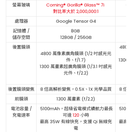
螢幕玻璃
Corning® Gorilla® Glass™ 7i
Co
對比率大於 2,000,000:1
處理器
Google Tensor G4
記憶體 /
8GB
儲存空間
128GB / 256GB
後置鏡頭
480
4800 萬像素廣角鏡頭 (1/2 吋感光元
件、f/1.7)
1300
1300 萬畫素超廣角鏡頭 (1/3.1 吋感光
元件、f/2.2)
後置鏡頭變焦
8 倍高解析變焦，0.5X、1X 光學品質
8 倍
前鏡頭
1300 萬畫素 (f/2.2)
電池容量 /
5100mAh，超級省電模式續航力最長
510
充電速率
可達
120
小時
最高 35W 有線快充，支援 Qi 無線充
最高 
電