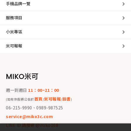
手機品牌一覽
服務項目
小米專區
米可報報
MIKO米可
週一到週日
11：00~21：00
首頁
米可報報
臉書
(如有休假將公告於
/
/
)
06-215-9990、0989-987525
service@miko3c.com
LINE ID 請搜尋 @miko168