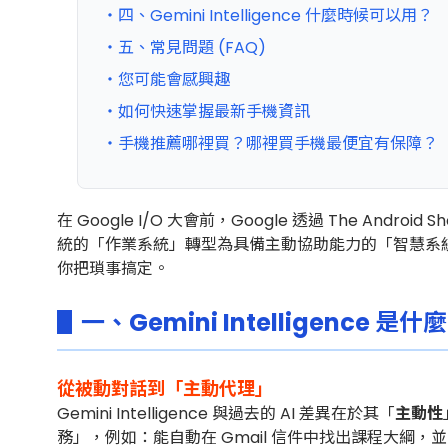
・四、Gemini Intelligence 什麼時候可以用？
・五、常見問題 (FAQ)
・您可能會感興趣
・如何快速掌握最新手機資訊
・手機推薦哪裡買？哪裡買手機最便宜有保障？
在 Google I/O 大會前，Google 透過 The Android Sh
統的「作業系統」轉型為具備主動協助能力的「智慧系統」。
你把瑣事搞定。
▋一、Gemini Intelligenc
從被動對話到「主動代理」
Gemini Intelligence 與過去的 AI 差異在於
其「
主動性
務」，例如：能自動在 Gmail 信件中找出課程大綱，並將所需