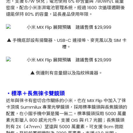
池，支援 67W 快充；電池使用 6% 矽含量與 780Wh/L 能量
密度，配合小米澎湃電池管理系統，經過 1600 次循環週期後
還能保持 80% 的容量，延長產品使用年限。
▲ 手機底部設有揚聲器、USB-C 連接埠、麥克風以及 SIM 卡
槽。
▲ 側邊則有音量鍵以及指紋辨識器。
・標準＋長焦徠卡雙鏡頭
近年與徠卡有密切合作關係的小米，也在 MIX Flip 中加入了徠
卡頂規 Summilux 專業光學鏡頭，採用標準鏡頭與長焦鏡頭的
配置，在小摺手機中算是獨一無二。標準鏡頭採用 5000 萬畫
素光影獵人 800 感光元件，支援 OIS 與 F1.7 光圈；長焦鏡頭
則有 2X（47mm）望遠與 5000 萬畫素，可支援 9cm 微距