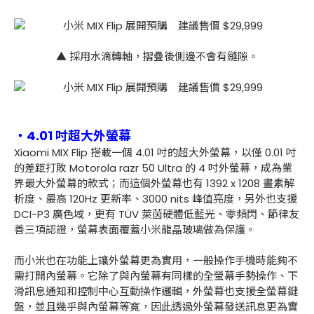
▲ 採用水滴轉軸，摺疊後側邊不會有縫隙。
・4.01 吋超大外螢幕
Xiaomi MIX Flip 搭載一個 4.01 吋的超大外螢幕，以僅 0.01 吋
的差距打敗 Motorola razr 50 Ultra 的 4 吋外螢幕，成為業
界最大外螢幕的款式；而這個外螢幕也有 1392 x 1208 畫素解
析度、最高 120Hz 更新率、3000 nits 峰值亮度，另外也支援
DCI-P3 廣色域，更有 TÜV 萊茵硬體低藍光、零頻閃、節律友
善三項認證，螢幕表面覆蓋小米龍晶玻璃做為保護。
而小米也在功能上讓外螢幕更為實用，一般操作手機時能夠不
需打開內螢幕。它除了與內螢幕有同樣的全螢幕手勢操作、下
滑訊息通知和控制中心互動操作邏輯，外螢幕也支援全螢幕鍵
盤，並且幾乎與內螢幕等寬，因此透過外螢幕發送訊息更為實