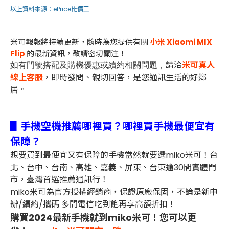
以上資料來源：
ePrice比價王
米可報報將持續更新，隨時為您提供有關
小米 Xiaomi MIX
Flip
的最新資訊，敬請密切關注！
請洽
米可真人
如有門號搭配及購機優惠或續約相關問題，
線上客服
，即時發問、親切回答，是您通訊生活的好鄰
居。
▋手機空機推薦哪裡買？哪裡買手機最便宜有
保障？
想要買到最便宜又有保障的手機當然就要選miko米可！台
北、台中、台南、高雄、嘉義、屏東、台東逾30間實體門
市，臺灣首選推薦通訊行！
miko米可為官方授權經銷商，保證原廠保固，不論是新申
辦/續約/攜碼 多間電信吃到飽再享高額折扣！
購買2024最新手機就到miko米可！您可以更