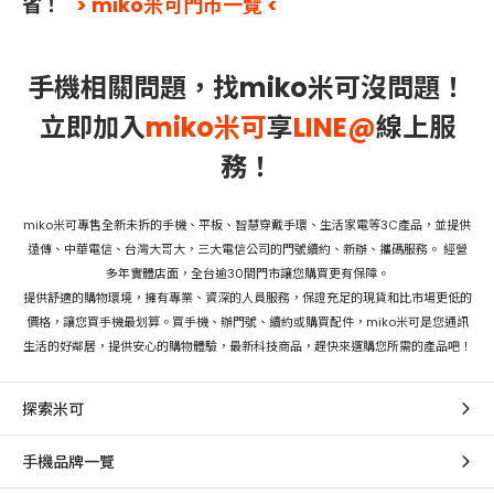
省！
> miko米可門市一覽 <
手機相關問題，找miko米可沒問題！
立即加入
miko米可
享
LINE@
線上服
務！
miko米可專售全新未拆的手機、平板、智慧穿戴手環、生活家電等3C產品，並提供
遠傳、中華電信、台灣大哥大，三大電信公司的門號續約、新辦、攜碼服務。 經營
多年實體店面，全台逾30間門市讓您購買更有保障。
提供舒適的購物環境，擁有專業、資深的人員服務，保證充足的現貨和比市場更低的
價格，讓您買手機最划算。買手機、辦門號、續約或購買配件，miko米可是您通訊
生活的好鄰居，提供安心的購物體驗，最新科技商品，趕快來選購您所需的產品吧！
探索米可
手機品牌一覽