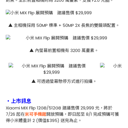
對焦。至於前置相機則為 3200 萬畫素，支援 F2.0 光圈。
▲ 主相機採用 50MP 標準 + 50MP 2X 長焦的雙鏡頭配置。
▲ 內螢幕前置相機有 3200 萬畫素。
▲ 可透過螢幕懸停方式進行拍攝。
・上市訊息
Xiaomi MIX Flip 12GB/512GB 建議售價 29,999 元，將於
7/26 起在
米可手機館
開放預購，即日起至 8/1 完成預購可獲
得小米體重計 2 (價值$395) 送完為止。