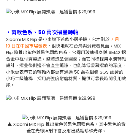
・兩款色系、50 萬次摺疊轉軸
Xiaomi MIX Flip 是小米旗下首款小摺手機，它才剛於
7 月
19 日在中國市場發表
，很快地就在台灣與消費者見面。MIX
Flip 將推出紫色與黑色兩款色系，它採用玻璃機身與 6M42 鋁
合金中框材質製造，整體造型偏圓潤；而它同樣採用水滴轉軸
設計，摺疊後側邊不會產生縫隙，也能降低螢幕摺痕的深度，
小米更表示它的轉軸內部更有通過 50 萬次摺疊 SGS 認證的
小巧二級連桿，採用高強度耐磨材質，提供可靠長時間使用效
能。
▲ Xiaomi MIX Flip 推出紫色與黑色兩種色系，其中紫色的背
蓋在光線照射下會反射出點點珍珠光澤。