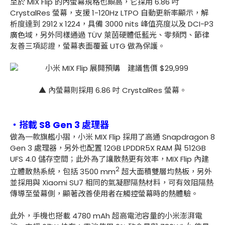
至於 MIX Flip 的內螢幕規格也頗高，它採用 6.86 吋
CrystalRes 螢幕，支援 1-120Hz LTPO 自動更新率顯示，解
析度達到 2912 x 1224，具備 3000 nits 峰值亮度以及 DCI-P3
廣色域，另外同樣通過 TÜV 萊茵硬體低藍光、零頻閃、節律
友善三項認證，螢幕表面覆蓋 UTG 做為保護。
▲ 內螢幕則採用 6.86 吋 CrystalRes 螢幕。
・搭載 S8 Gen 3 處理器
做為一款旗艦小摺，小米 MIX Flip 採用了高通 Snapdragon 8
Gen 3 處理器，另外也配置 12GB LPDDR5X RAM 與 512GB
UFS 4.0 儲存空間；此外為了讓散熱更有效率，MIX Flip 內建
2
立體散熱系統，包括 3500 mm
超大面積雙層均熱板，另外
並採用與 Xiaomi SU7 相同的氣凝膠隔熱材料，可有效阻隔熱
傳導至螢幕側，顯著改善使用者在觸控螢幕時的熱體驗。
此外，手機也搭載 4780 mAh 超高電池容量的小米澎湃電