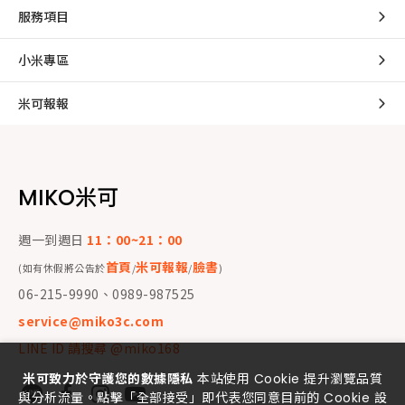
服務項目
小米專區
米可報報
MIKO米可
週一到週日
11：00~21：00
首頁
米可報報
臉書
(如有休假將公告於
/
/
)
06-215-9990、0989-987525
service@miko3c.com
LINE ID 請搜尋 @miko168
米可致力於守護您的數據隱私
本站使用 Cookie 提升瀏覽品質
與分析流量。點擊「全部接受」即代表您同意目前的 Cookie 設