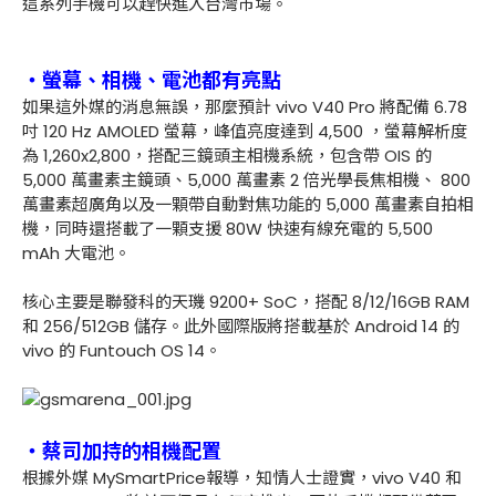
這系列手機可以趕快進入台灣市場。
・螢幕、相機、電池都有亮點
如果這外媒的消息無誤，那麼預計 vivo V40 Pro 將配備 6.78
吋 120 Hz AMOLED 螢幕，峰值亮度達到 4,500 ，螢幕解析度
為 1,260x2,800，搭配三鏡頭主相機系統，包含帶 OIS 的
5,000 萬畫素主鏡頭、5,000 萬畫素 2 倍光學長焦相機、 800
萬畫素超廣角以及一顆帶自動對焦功能的 5,000 萬畫素自拍相
機，同時還搭載了一顆支援 80W 快速有線充電的 5,500
mAh 大電池。
核心主要是聯發科的天璣 9200+ SoC，搭配 8/12/16GB RAM
和 256/512GB 儲存。此外國際版將搭載基於 Android 14 的
vivo 的 Funtouch OS 14。
・蔡司加持的相機配置
根據外媒 MySmartPrice報導，知情人士證實，vivo V40 和