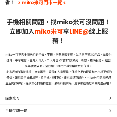
省！
> miko米可門市一覽 <
手機相關問題，找miko米可沒問題！
立即加入
miko米可
享
LINE@
線上服
務！
miko米可專售全新未拆的手機、平板、智慧穿戴手環、生活家電等3C產品，並提供
遠傳、中華電信、台灣大哥大，三大電信公司的門號續約、新辦、攜碼服務。 經營
多年實體店面，全台逾30間門市讓您購買更有保障。
提供舒適的購物環境，擁有專業、資深的人員服務，保證充足的現貨和比市場更低的
價格，讓您買手機最划算。買手機、辦門號、續約或購買配件，miko米可是您通訊
生活的好鄰居，提供安心的購物體驗，最新科技商品，趕快來選購您所需的產品吧！
探索米可
手機品牌一覽