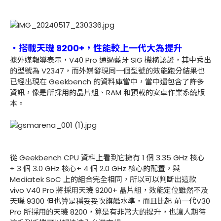
・搭載天璣 9200+，性能較上一代大為提升
據外媒報導表示，V40 Pro 通過藍牙 SIG 機構認證，其中秀出
的型號為 V2347，而外媒發現同一個型號的效能跑分結果也
已經出現在 Geekbench 的資料庫當中，當中還包含了許多
資訊，像是所採用的晶片組、RAM 和預載的安卓作業系統版
本。
從 Geekbench CPU 資料上看到它擁有 1 個 3.35 GHz 核心
+ 3 個 3.0 GHz 核心+ 4 個 2.0 GHz 核心的配置，與
Mediatek SoC 上的組合完全相同，所以可以判斷出這款
vivo V40 Pro 將採用天璣 9200+ 晶片組，效能定位雖然不及
天璣 9300 但也算是穩妥妥次旗艦水準，而且比起 前一代V30
Pro 所採用的天璣 8200，算是有非常大的提升，也讓人期待