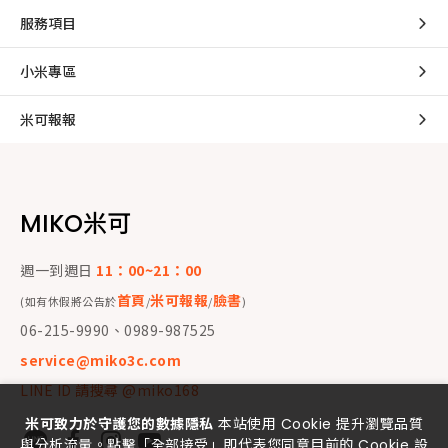
服務項目
小米專區
米可報報
MIKO米可
週一到週日
11：00~21：00
首頁
米可報報
臉書
(如有休假將公告於
/
/
)
06-215-9990、0989-987525
service@miko3c.com
LINE ID 請搜尋 @miko168
米可致力於守護您的數據隱私
本站使用 Cookie 提升瀏覽品質
與分析流量。點擊「全部接受」即代表您同意目前的 Cookie 設