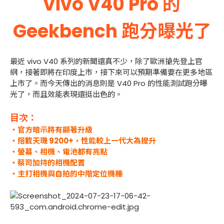
vivo V40 Pro 的
Geekbench 跑分曝光了
最近 vivo V40 系列的新聞還真不少，除了歐洲搶先登上官
網，接著即將在印度上市，接下來可以預期準備要在更多地區
上市了。而今天傳出的消息則是 V40 Pro 的性能測試跑分曝
光了，而且效能表現還挺出色的。
目次：
・官方暗示將有顯著升級
・搭載天璣 9200+，性能較上一代大為提升
・螢幕、相機、電池都有亮點
・蔡司加持的相機配置
・主打相機與自拍的中階定位機種