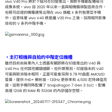
vivo V40 Pro 將於下個月在印度推出，兩款手機都配備蔡司
成像系統。vivo 自 2020 年以來一直與相機鏡頭製造商合作，
但蔡司認證的機種通常出現在 vivo 旗艦 X 系列智慧型手機
中。這意味著 vivo V40 將是繼 V30 Pro 之後，採用相同影像
技術的 V 系列中階手機。
・主打相機與自拍的中階定位機種
雖然目前尚無業內人士透露有關即將在印度推出的 V40 與
V40 Pro 任何其他關鍵細節。但外媒預測，印度版本的 V40
可能與歐洲版本相同，正面可能會採用 6.78 吋曲面 AMOLED
螢幕，提供 FHD+ 解析度、120Hz 更新率和 4,500 尼特峰值亮
度。這款手機同時配備了 Snapdragon 7 Gen 3 SoC，配備
高達 12GB 的 RAM 和 512GB 的內部儲存空間。