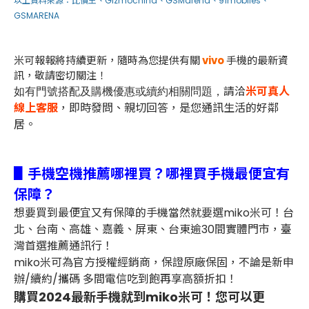
以上資料來源：
比價王、
Gizmochina、
GSMarena
、
91mobiles
、
GSMARENA
米可報報將持續更新，隨時為您提供有關
vivo
手機的最新資
訊，敬請密切關注！
請洽
米可真人
如有門號搭配及購機優惠或續約相關問題，
線上客服
，即時發問、親切回答，是您通訊生活的好鄰
居。
▋手機空機推薦哪裡買？哪裡買手機最便宜有
保障？
想要買到最便宜又有保障的手機當然就要選miko米可！台
北、台南、高雄、嘉義、屏東、台東逾30間實體門市，臺
灣首選推薦通訊行！
miko米可為官方授權經銷商，保證原廠保固，不論是新申
辦/續約/攜碼 多間電信吃到飽再享高額折扣！
購買2024最新手機就到miko米可！您可以更