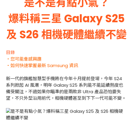
是不是有點小氣？
爆料稱三星 Galaxy S25
及 S26 相機硬體繼續不變
目錄
・您可能會感興趣
・如何快速掌握最新 Samsung 資訊
新一代的旗艦智慧型手機將在今年十月提前登場，今年 S24
系列掀起 AI 風潮，明年 Galaxy S25 系列能不能延續熱度也
備受關注，不過如果你瞄準的是兩款非 Ultra 產品恐怕要失
望，不只外型沿用前代，相機硬體甚至到下下一代可能不變。