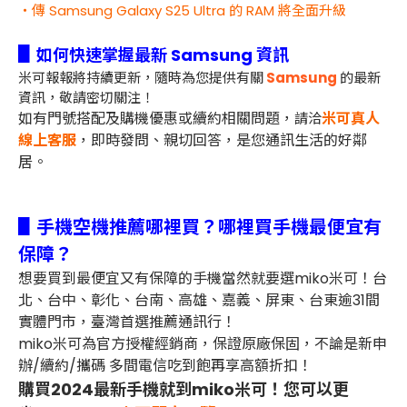
・傳 Samsung Galaxy S25 Ultra 的 RAM 將全面升級
▋
如何快速掌握最新 Samsung 資訊
米可報報將持續更新，隨時為您提供有關
Samsung
的最新
資訊，敬請密切關注！
如有門號搭配及購機優惠或續約相關問題，
米可真人
請洽
線上客服
，即時發問、親切回答，是您通訊生活的好鄰
居。
▋手機空機推薦哪裡買？哪裡買手機最便宜有
保障？
想要買到最便宜又有保障的手機當然就要選miko米可！台
北、台中、彰化、台南、高雄、嘉義、屏東、台東逾31間
實體門市，臺灣首選推薦通訊行！
miko米可為官方授權經銷商，保證原廠保固，不論是新申
辦/續約/攜碼 多間電信吃到飽再享高額折扣！
購買2024最新手機就到miko米可！您可以更