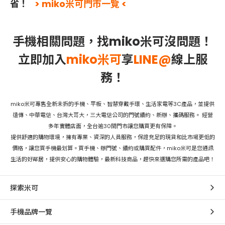
省！
> miko米可門市一覽 <
手機相關問題，找miko米可沒問題！
立即加入
miko米可
享
LINE@
線上服
務！
miko米可專售全新未拆的手機、平板、智慧穿戴手環、生活家電等3C產品，並提供
遠傳、中華電信、台灣大哥大，三大電信公司的門號續約、新辦、攜碼服務。 經營
多年實體店面，全台逾30間門市讓您購買更有保障。
提供舒適的購物環境，擁有專業、資深的人員服務，保證充足的現貨和比市場更低的
價格，讓您買手機最划算。買手機、辦門號、續約或購買配件，miko米可是您通訊
生活的好鄰居，提供安心的購物體驗，最新科技商品，趕快來選購您所需的產品吧！
探索米可
手機品牌一覽