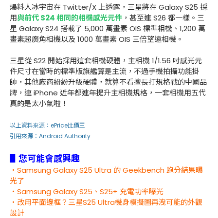
爆料人冰宇宙在 Twitter/X 上透露，三星將在 Galaxy S25 採
用
與前代 S24 相同的相機感光元件
，甚至連 S26 都一樣。三
星 Galaxy S24 搭載了 5,000 萬畫素 OIS 標準相機、1,200 萬
畫素超廣角相機以及 1000 萬畫素 OIS 三倍望遠相機。
三星從 S22 開始採用這套相機硬體，主相機 1/1.56 吋感光元
件尺寸在當時的標準版旗艦算是主流，不過手機拍攝功能掛
帥，其他廠商紛紛升級硬體，就算不看擅長打規格戰的中國品
牌，連 iPhone 近年都連年提升主相機規格，一套相機用五代
真的是太小氣啦！
以上資料來源：
ePrice比價王
引用來源：
Android Authority
▋您可能會感興趣
・Samsung Galaxy S25 Ultra 的 Geekbench 跑分結果曝
光了
・Samsung Galaxy S25、S25+ 充電功率曝光
・改用平面邊框？三星S25 Ultra機身模擬圖再洩可能的外觀
設計