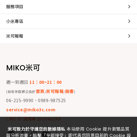
服務項目
小米專區
米可報報
MIKO米可
週一到週日
11：00~21：00
首頁
米可報報
臉書
(如有休假將公告於
/
/
)
06-215-9990、0989-987525
service@miko3c.com
LINE ID 請搜尋 @miko168
米可致力於守護您的數據隱私
本站使用 Cookie 提升瀏覽品質
與分析流量。點擊「全部接受」即代表您同意目前的 Cookie 設