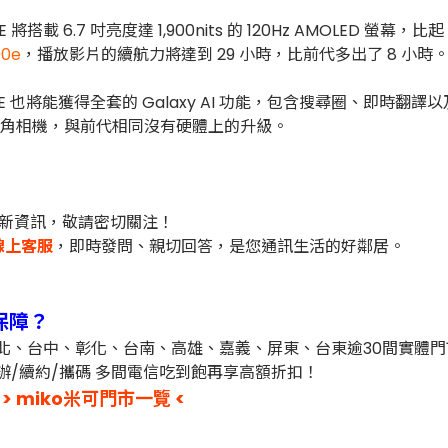
E 將搭載 6.7 吋亮度達 1,900nits 的 120Hz AMOLED 螢幕，比起 
00e
，播放影片的續航力將達到 29 小時，比前代多出了 8 小時
FE 也將能獲得全套的 Galaxy AI 功能，包含搜尋圈、即時翻
畫素超廣角相機，與前代相同沒有硬體上的升級。
新資訊，敬請密切關注！
線上客服
，即時發問、親切回答，是您通訊生活的好鄰居。
保障？
台北、台中、彰化、台南、高雄、嘉義、屏東、台東逾30間實體
辦/續約/攜碼 多間電信吃到飽再享高額折扣！
> miko米可門市一覽 <