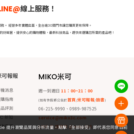
LINE@
線上服務！
務。 經營多年實體店面，全台逾30間門市讓您購買更有保障。
活的好鄰居，提供安心的購物體驗，最新科技商品，趕快來選購您所需的產品吧！
MIKO米可
米可報報
新機消息
週一到週日
11：00~21：00
選購指南
首頁
米可報報
臉書
(如有休假將公告於
/
/
)
產品評測
06-215-9990、0989-987525
 C 新知
service@miko3c.com
門市專欄
LINE ID 請搜尋 @miko168
okie 提升瀏覽品質與分析流量。點擊「全部接受」即代表您同意目前