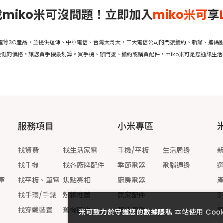
miko米可沒問題！立即加入
miko米可
享
家電等3C產品，並提供遠傳、中華電信、台灣大哥大，三大電信公司的門號續約、新辦、攜碼服
低的價格，讓您買手機最划算。買手機、辦門號、續約或購買配件，miko米可是您通訊生
服務項目
小米專區
找資費
找生活家電
手機/平板
生活周邊
找手機
找各廠牌配件
季節電器
電腦週邊
軍
找平板、筆電
焦點亮相
廚房電器
找手環/手錶
熱銷推薦
居家配件
3
找穿戴裝置
舊機回收
智能穿戴
米可致力於守護您的數據隱私
本站使用 Co