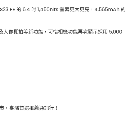
S23 FE 的 6.4 吋 1,450nits 螢幕更大更亮，4,565mAh 的
。
譯以及人像棚拍等新功能，可惜相機功能再次顯示採用 5,000
門市，臺灣首選推薦通訊行！