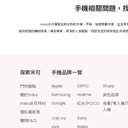
手機相關問題，找
miko米可專售全新未拆的手機、平板、智慧穿戴手環、生活
提供舒適的購物環境，擁有專業、資深的人員服務，保證充足的現貨和比市場更
探索米可
手機品牌一覽
Apple
OPPO
Sharp
門市據點
Samsung
realme
關於miko
其他品牌
Google
miko米可特約
紅米/POCO
長輩/老人機/
人機
隱私權政策
Sony
小米 mi
購物F&Q
vivo
Nokia