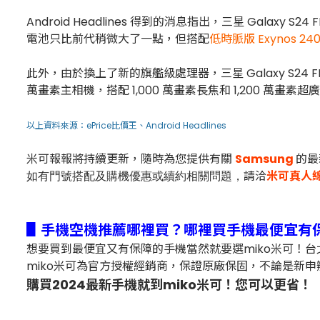
Android Headlines 得到的消息指出，三星 Galaxy S24 F
電池只比前代稍微大了一點，但搭配
低時脈版 Exynos 24
此外，由於換上了新的旗艦級處理器，三星 Galaxy S24 
萬畫素主相機，搭配 1,000 萬畫素長焦和 1,200 萬
以上資料來源：
ePrice比價王
、
Android Headlines
米可報報將持續更新，隨時為您提供有關
Samsung
的最
請洽
米可真人
如有門號搭配及購機優惠或續約相關問題，
▋手機空機推薦哪裡買？哪裡買手機最便宜有
想要買到最便宜又有保障的手機當然就要選miko米可！
miko米可為官方授權經銷商，保證原廠保固，不論是新申
購買2024最新手機就到miko米可！您可以更省！