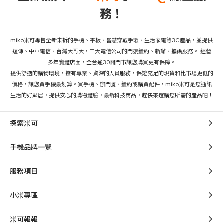
務！
miko米可專售全新未拆的手機、平板、智慧穿戴手環、生活家電等3C產品，並提供
遠傳、中華電信、台灣大哥大，三大電信公司的門號續約、新辦、攜碼服務。 經營
多年實體店面，全台逾30間門市讓您購買更有保障。
提供舒適的購物環境，擁有專業、資深的人員服務，保證充足的現貨和比市場更低的
價格，讓您買手機最划算。買手機、辦門號、續約或購買配件，miko米可是您通訊
生活的好鄰居，提供安心的購物體驗，最新科技商品，趕快來選購您所需的產品吧！
探索米可
手機品牌一覽
服務項目
小米專區
米可報報