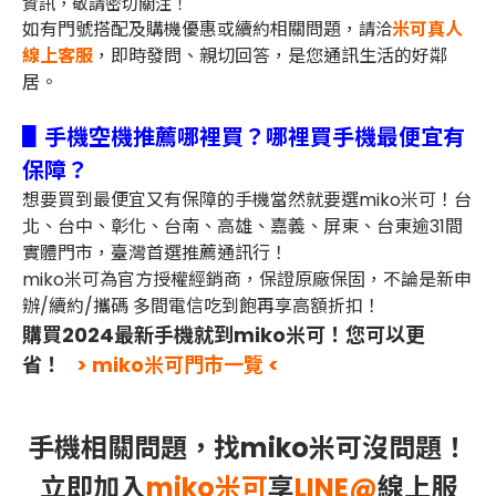
資訊，敬請密切關注！
如有門號搭配及購機優惠或續約相關問題，
米可真人
請洽
線上客服
，即時發問、親切回答，是您通訊生活的好鄰
居。
▋手機空機推薦哪裡買？哪裡買手機最便宜有
保障？
想要買到最便宜又有保障的手機當然就要選miko米可！台
北、台中、彰化、台南、高雄、嘉義、屏東、台東逾31間
實體門市，臺灣首選推薦通訊行！
miko米可為官方授權經銷商，保證原廠保固，不論是新申
辦/續約/攜碼 多間電信吃到飽再享高額折扣！
購買2024最新手機就到miko米可！您可以更
省！
> miko米可門市一覽 <
手機相關問題，找miko米可沒問題！
立即加入
miko米可
享
LINE@
線上服