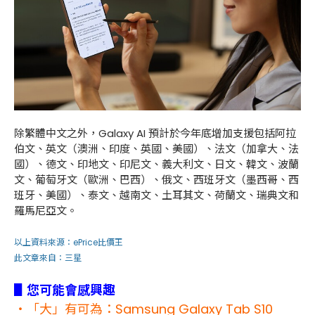
除繁體中文之外，Galaxy AI 預計於今年底增加支援包括阿拉
伯文、英文（澳洲、印度、英國、美國）、法文（加拿大、法
國）、德文、印地文、印尼文、義大利文、日文、韓文、波蘭
文、葡萄牙文（歐洲、巴西）、俄文、西班牙文（墨西哥、西
班牙、美國）、泰文、越南文、土耳其文、荷蘭文、瑞典文和
羅馬尼亞文。
以上資料來源：
ePrice比價王
此文章來自：三星
▋您可能會感興趣
・「大」有可為：Samsung Galaxy Tab S10