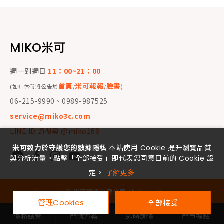
MIKO米可
週一到週日
11：00~21：00
首頁
米可報報
臉書
(如有休假將公告於
/
/
)
06-215-9990、0989-987525
service@miko3c.com
LINE ID 請搜尋 @miko168
米可致力於守護您的數據隱私
本站使用 Cookie 提升瀏覽品質
與分析流量。點擊「全部接受」即代表您同意目前的 Cookie 設
定。
了解更多
Copyright ©
米可資訊有限公司
All Rights Reserved.
管理Cookies
全部接受
價格總覽
門號方案
即時詢價
門市據點