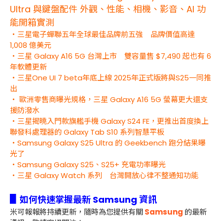
Ultra 與鍵盤配件 外觀、性能、相機、影音、AI 功
能開箱實測
・三星電子蟬聯五年全球最佳品牌前五強 品牌價值高達
1,008 億美元
・三星 Galaxy A16 5G 台灣上市 雙容量售 $7,490 起也有 6
年軟體更新
・三星One UI 7 beta年底上線 2025年正式版將與S25一同推
出
・ 歐洲零售商曝光規格，三星 Galaxy A16 5G 螢幕更大還支
援防潑水
・三星揭曉入門款旗艦手機 Galaxy S24 FE，更推出首度換上
聯發科處理器的 Galaxy Tab S10 系列智慧平板
・Samsung Galaxy S25 Ultra 的 Geekbench 跑分結果曝
光了
・Samsung Galaxy S25、S25+ 充電功率曝光
・三星 Galaxy Watch 系列 台灣開放心律不整通知功能
▋
如何快速掌握最新 Samsung 資訊
米可報報將持續更新，隨時為您提供有關
Samsung
的最新