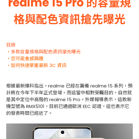
realme 15 Pro 的容量規
格與配色資訊搶先曝光
目錄
・
多款容量規格與配色資訊搶先曝光
・您可能會感興趣
・如何快速掌握最新 3C 資訊
根據最新爆料指出，realme 已經在籌備 realme 15 系列，預
計將在今年下半年正式登場。而這當中相對受矚目的，自然就
是其中定位中高階的 realme 15 Pro。外媒報導表示，這款新
機型號為 RMX5101，目前已通過歐洲 EEC 認證，這也表示它
的發表時間已經近了。