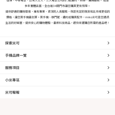
遠傳、中華電信、台灣大哥大，三大電信公司的門號續約、新辦、攜碼服務。 經營
多年實體店面，全台逾34間門市讓您購買更有保障。
提供舒適的購物環境，擁有專業、資深的人員服務，保證充足的現貨和比市場更低的
價格，讓您買手機最划算。買手機、辦門號、續約或購買配件，miko米可是您通訊
生活的好鄰居，提供安心的購物體驗，最新科技商品，趕快來選購您所需的產品吧！
探索米可
手機品牌一覽
服務項目
小米專區
米可報報