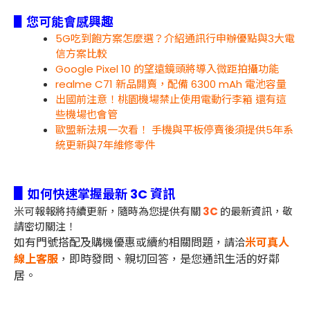
▋您可能會感興趣
5G吃到飽方案怎麼選？介紹通訊行申辦優點與3大電
信方案比較
Google Pixel 10 的望遠鏡頭將導入微距拍攝功能
realme C71 新品開賣，配備 6300 mAh 電池容量
出國前注意！桃園機場禁止使用電動行李箱 還有這
些機場也會管
歐盟新法規一次看！ 手機與平板停賣後須提供5年系
統更新與7年維修零件
▋
如何快速掌握最新 3C 資訊
米可報報將持續更新，隨時為您提供有關
3C
的最新資訊，敬
請密切關注！
如有門號搭配及購機優惠或續約相關問題，
米可真人
請洽
線上客服
，即時發問、親切回答，是您通訊生活的好鄰
居。