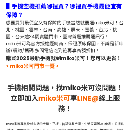
▋手機空機推薦哪裡買？哪裡買手機最便宜有
保障？
想要買到最便宜又有保障的手機當然就要選miko米可！台
北、桃園、雲林、台南、高雄、屏東、嘉義、台北、桃
園、台東逾34間實體門市，臺灣首選推薦通訊行！
miko米可為官方授權經銷商，保證原廠保固，不論是新申
辦/續約/攜碼 多間電信吃到飽再享高額折扣！
購買2025最新手機就到miko米可！您可以更省！
> miko米可門市一覽 <
手機相關問題，找miko米可沒問題！
立即加入
miko米可
享
LINE@
線上服
務！
miko米可專售全新未拆的手機、平板、智慧穿戴手環、生活家電等3C產品，並提供