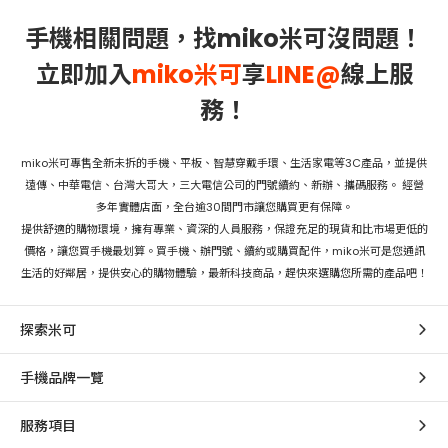
手機相關問題，找miko米可沒問題！
立即加入
miko米可
享
LINE@
線上服
務！
miko米可專售全新未拆的手機、平板、智慧穿戴手環、生活家電等3C產品，並提供
遠傳、中華電信、台灣大哥大，三大電信公司的門號續約、新辦、攜碼服務。 經營
多年實體店面，全台逾30間門市讓您購買更有保障。
提供舒適的購物環境，擁有專業、資深的人員服務，保證充足的現貨和比市場更低的
價格，讓您買手機最划算。買手機、辦門號、續約或購買配件，miko米可是您通訊
生活的好鄰居，提供安心的購物體驗，最新科技商品，趕快來選購您所需的產品吧！
探索米可
手機品牌一覽
服務項目