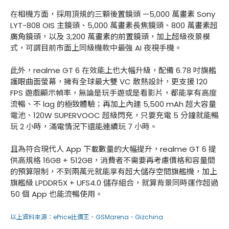
在相機方面，採用頂規的三顆後置鏡頭 —5,000 萬畫素 Sony
LYT-808 OIS 主鏡頭、5,000 萬畫素長焦鏡頭、800 萬畫素超
廣角鏡頭，以及 3,200 萬畫素的前置鏡頭，加上超級夜景模
式，可謂目前市面上同級機款中最強 AI 夜視手機。
此外，realme GT 6 在效能上也大幅升級，配備 6.78 吋旗艦
護眼曲面螢幕，擁有全球最大雙 VC 散熱設計，更支援 120
FPS 遊戲顯示幀率，無論是玩手遊或是看影片，都能享有高度
流暢、不 lag 的極致體驗；再加上內建 5,500 mAh 超大容量
電池、120W SUPERVOOC 超級閃充，只要充電 5 分鐘就能暢
玩 2 小時，滿電情況下還能連續玩 7 小時。
且為符合現代人 App 下載數量的大幅提升，realme GT 6 提
供高規格 16GB + 512GB，消費者不需要再考慮價格和容量間
的預算限制，不到兩萬元就能享有超大儲存空間旗艦機，加上
旗艦級 LPDDR5X + UFS4.0 儲存組合，就算背景同時運作超過
50 個 App 也能流暢使用。
以上資料來源：
ePrice比價王
、
GSMarena
、
Gizchina