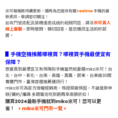
米可報報將持續更新，隨時為您提供有關
realme
手機的最
新資訊，敬請密切關注！
請洽
米可真人
如有門號搭配及購機優惠或續約相關問題，
線上客服
，即時發問、親切回答，是您通訊生活的好鄰
居。
▋手機空機推薦哪裡買？哪裡買手機最便宜有
保障？
想要買到最便宜又有保障的手機當然就要選miko米可！台
北、台中、彰化、台南、高雄、嘉義、屏東、台東逾30間
實體門市，臺灣首選推薦通訊行！
miko米可為官方授權經銷商，保證原廠保固，不論是新申
辦/續約/攜碼 多間電信吃到飽再享高額折扣！
購買2024最新手機就到miko米可！您可以更
省！
> miko米可門市一覽 <