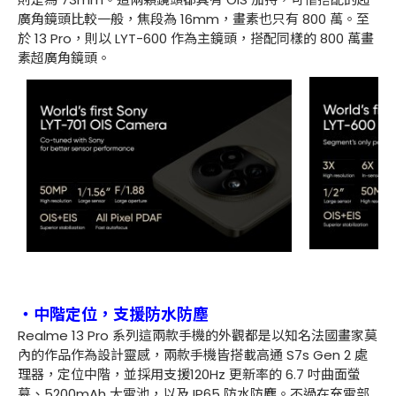
廣角鏡頭比較一般，焦段為 16mm，畫素也只有 800 萬。至
於 13 Pro，則以 LYT-600 作為主鏡頭，搭配同樣的 800 萬畫
素超廣角鏡頭。
・中階定位，支援防水防塵
Realme 13 Pro 系列這兩款手機的外觀都是以知名法國畫家莫
內的作品作為設計靈感，兩款手機皆搭載高通 S7s Gen 2 處
理器，定位中階，並採用支援120Hz 更新率的 6.7 吋曲面螢
幕、5200mAh 大電池，以及 IP65 防水防塵。不過在充電部