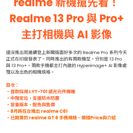
realme 新機搶先看！
Realme 13 Pro 與 Pro+
主打相機與 AI 影像
還沒推出就連續登上新聞版面好多次的 Realme Pro 系列今天
正式在印度發表了，同時推出的有兩款機型，分別是 13 Pro
與 13 Pro+。兩款手機都主打內建的 Hyperimage+ AI 影像處
理以及出色的相機規格。
目次：
・首款採用 LYT-701 感光元件機種
・中階定位，支援防水防塵
・容量版本、配色與售價
・8月將在台推出 realme C61
・已開賣的 realme GT 6 手機規格、價錢Price與介紹