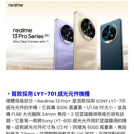
・首款採用 LYT-701 感光元件機種
硬體規格部分，Realme 13 Pro+ 是首款採用 SONY LYT-701
感光元件的手機，它具備 5000 萬畫素，1/1.56 吋大小，並具
備 F1.88 大光圈與 24mm 焦段。3 倍望遠鏡頭規格也很有話
題，它是第一款將Sony LYT-600 感光元件用於望遠鏡頭的機
種，這款感光元件尺寸為 1/2 吋，同樣為 5000 萬畫素，焦段
則是為 73mm。這兩顆鏡頭都具有 OIS 加持，可惜搭配的超