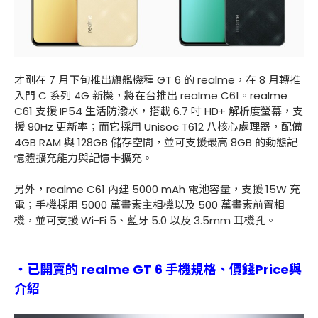
才剛在 7 月下旬推出旗艦機種 GT 6 的 realme，在 8 月轉推
入門 C 系列 4G 新機，將在台推出 realme C61。realme
C61 支援 IP54 生活防潑水，搭載 6.7 吋 HD+ 解析度螢幕，支
援 90Hz 更新率；而它採用 Unisoc T612 八核心處理器，配備
4GB RAM 與 128GB 儲存空間，並可支援最高 8GB 的動態記
憶體擴充能力與記憶卡擴充。
另外，realme C61 內建 5000 mAh 電池容量，支援 15W 充
電；手機採用 5000 萬畫素主相機以及 500 萬畫素前置相
機，並可支援 Wi-Fi 5、藍牙 5.0 以及 3.5mm 耳機孔。
・已開賣的 realme GT 6 手機規格、價錢Price與
介紹