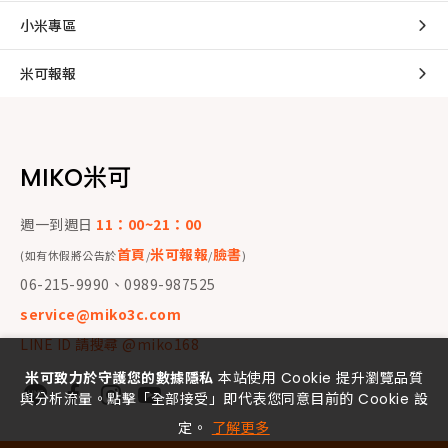
小米專區
米可報報
MIKO米可
週一到週日
11：00~21：00
首頁
米可報報
臉書
(如有休假將公告於
/
/
)
06-215-9990、0989-987525
service@miko3c.com
LINE ID 請搜尋 @miko168
米可致力於守護您的數據隱私
本站使用 Cookie 提升瀏覽品質
與分析流量。點擊「全部接受」即代表您同意目前的 Cookie 設
定。
了解更多