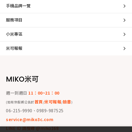
手機品牌一覽
服務項目
小米專區
米可報報
MIKO米可
週一到週日
11：00~21：00
首頁
米可報報
臉書
(如有休假將公告於
/
/
)
06-215-9990、0989-987525
service@miko3c.com
LINE ID 請搜尋 @miko168