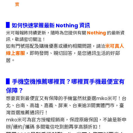
實
▋
如何快速掌握最新 Nothing 資訊
米可報報將持續更新，隨時為您提供有關
Nothing
的最新資
訊，敬請密切關注！
如有門號搭配及購機優惠或續約相關問題，
米可真人
請洽
線上客服
，即時發問、親切回答，是您通訊生活的好鄰
居。
▋手機空機推薦哪裡買？哪裡買手機最便宜有
保障？
想要買到最便宜又有保障的手機當然就要選miko米可！台
北、台南、高雄、嘉義、屏東、台東逾31間實體門市，臺
灣首選推薦通訊行！
miko米可為官方授權經銷商，保證原廠保固，不論是新申
辦/續約/攜碼 多間電信吃到飽再享高額折扣！