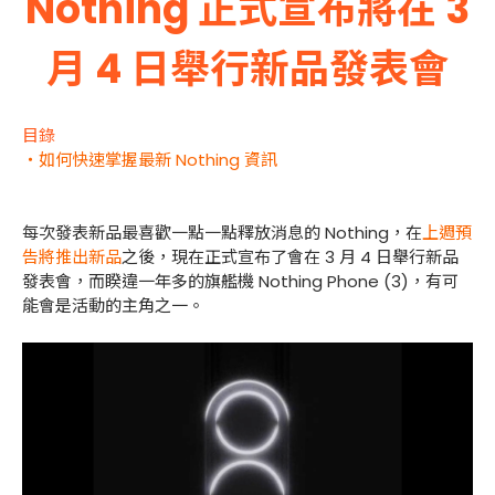
Nothing 正式宣布將在 3
月 4 日舉行新品發表會
目錄
・如何快速掌握最新 Nothing 資訊
每次發表新品最喜歡一點一點釋放消息的 Nothing，在
上週預
告將推出新品
之後，現在正式宣布了會在 3 月 4 日舉行新品
發表會，而睽違一年多的旗艦機 Nothing Phone (3)，有可
能會是活動的主角之一。