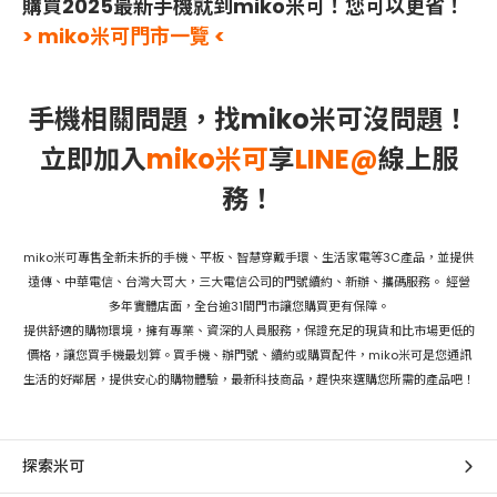
購買2025最新手機就到miko米可！您可以更省！
> miko米可門市一覽 <
手機相關問題，找miko米可沒問題！
立即加入
miko米可
享
LINE@
線上服
務！
miko米可專售全新未拆的手機、平板、智慧穿戴手環、生活家電等3C產品，並提供
遠傳、中華電信、台灣大哥大，三大電信公司的門號續約、新辦、攜碼服務。 經營
多年實體店面，全台逾31間門市讓您購買更有保障。
提供舒適的購物環境，擁有專業、資深的人員服務，保證充足的現貨和比市場更低的
價格，讓您買手機最划算。買手機、辦門號、續約或購買配件，miko米可是您通訊
生活的好鄰居，提供安心的購物體驗，最新科技商品，趕快來選購您所需的產品吧！
探索米可