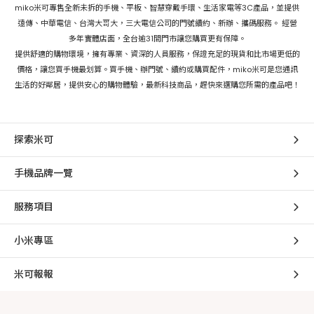
miko米可專售全新未拆的手機、平板、智慧穿戴手環、生活家電等3C產品，並提供
遠傳、中華電信、台灣大哥大，三大電信公司的門號續約、新辦、攜碼服務。 經營
多年實體店面，全台逾31間門市讓您購買更有保障。
提供舒適的購物環境，擁有專業、資深的人員服務，保證充足的現貨和比市場更低的
價格，讓您買手機最划算。買手機、辦門號、續約或購買配件，miko米可是您通訊
生活的好鄰居，提供安心的購物體驗，最新科技商品，趕快來選購您所需的產品吧！
探索米可
手機品牌一覽
服務項目
小米專區
米可報報