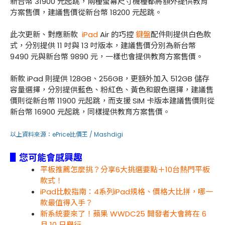
新台幣 31900 元起跳，兩種螢幕尺寸機種都將額外提供教育
方案售價，建議售價從新台幣 18200 元起跳。
此次更新、對應新款
iPad
Air 的巧控
鍵盤
配件則提供白色款
式，分別提供 11 吋與 13 吋版本，建議售價分別為新台幣
9490 元與新台幣 9890 元，一樣也會提供教育方案售價。
新款 iPad 則提供 128GB、256GB，更額外加入 512GB 儲存
容量選擇，分別提供藍色、粉紅色、黃色和銀色選擇，建議售
價則從新台幣 11900 元起跳，而支援 SIM 卡版本建議售價則從
新台幣 16900 元起跳，同樣提供教育方案售價。
以上資料來源：
ePrice比價王 /
Mashdigi
▋您可能會感興趣
平板推薦怎麼挑？分享6大挑選要點＋10台熱門平板
款式！
iPad比較指南：4系列iPad規格、價格大比拼，哪一
款最值得入手？
新系統要來了！蘋果 WWDC25 開發者大會將在 6
月 10 日舉行