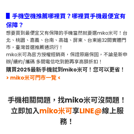
▋手機空機推薦哪裡買？哪裡買手機最便宜有
保障？
想要買到最便宜又有保障的手機當然就要選miko米可！台
北、桃園、嘉義、台南、高雄、屏東、台東逾32間實體門
市，臺灣首選推薦通訊行！
miko米可為官方授權經銷商，保證原廠保固，不論是新申
辦/續約/攜碼 多間電信吃到飽再享高額折扣！
購買2025最新手機就到miko米可！您可以更省！
> miko米可門市一覽 <
手機相關問題，找miko米可沒問題！
立即加入
miko米可
享
LINE@
線上服
務！