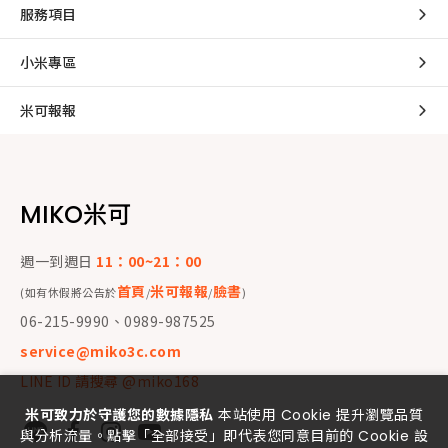
服務項目
小米專區
米可報報
MIKO米可
週一到週日
11：00~21：00
首頁
米可報報
臉書
(如有休假將公告於
/
/
)
06-215-9990、0989-987525
service@miko3c.com
LINE ID 請搜尋 @miko168
米可致力於守護您的數據隱私
本站使用 Cookie 提升瀏覽品質
與分析流量。點擊「全部接受」即代表您同意目前的 Cookie 設