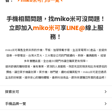
省！
> miko米可門市一覽 <
手機相關問題，找miko米可沒問題！
立即加入
miko米可
享
LINE@
線上服
務！
miko米可專售全新未拆的手機、平板、智慧穿戴手環、生活家電等3C產品，並提供
遠傳、中華電信、台灣大哥大，三大電信公司的門號續約、新辦、攜碼服務。 經營
多年實體店面，全台逾30間門市讓您購買更有保障。
提供舒適的購物環境，擁有專業、資深的人員服務，保證充足的現貨和比市場更低的
價格，讓您買手機最划算。買手機、辦門號、續約或購買配件，miko米可是您通訊
生活的好鄰居，提供安心的購物體驗，最新科技商品，趕快來選購您所需的產品吧！
探索米可
手機品牌一覽