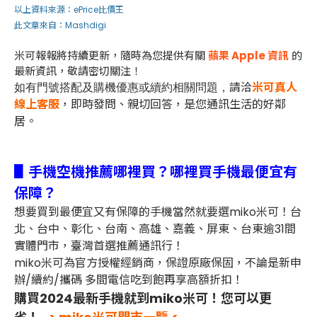
以上資料來源：
ePrice比價王
此文章來自：Mashdigi
米可報報將持續更新，隨時為您提供有關
蘋果 Apple 資訊
的
最新資訊，敬請密切關注！
請洽
米可真人
如有門號搭配及購機優惠或續約相關問題，
線上客服
，即時發問、親切回答，是您通訊生活的好鄰
居。
▋手機空機推薦哪裡買？哪裡買手機最便宜有
保障？
想要買到最便宜又有保障的手機當然就要選miko米可！台
北、台中、彰化、台南、高雄、嘉義、屏東、台東逾31間
實體門市，臺灣首選推薦通訊行！
miko米可為官方授權經銷商，保證原廠保固，不論是新申
辦/續約/攜碼 多間電信吃到飽再享高額折扣！
購買2024最新手機就到miko米可！您可以更