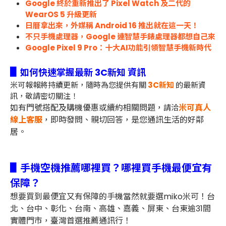
Google 終於重新推出了 Pixel Watch 及二代的
WearOS 5 升級更新
日曆拿出來，外媒稱 Android 16 推出就在這一天！
不只手機處理器，Google 連智慧手錶處理器都想自己來
Google Pixel 9 Pro：十大AI功能引領智慧手機新時代
▋
如何快速掌握最新 3C新知 資訊
米可報報將持續更新，隨時為您提供有關
3C新知
的最新資
訊，敬請密切關注！
如有門號搭配及購機優惠或續約相關問題，
米可真人
請洽
線上客服
，即時發問、親切回答，是您通訊生活的好鄰
居。
▋手機空機推薦哪裡買？哪裡買手機最便宜有
保障？
想要買到最便宜又有保障的手機當然就要選miko米可！台
北、台中、彰化、台南、高雄、嘉義、屏東、台東逾31間
實體門市，臺灣首選推薦通訊行！