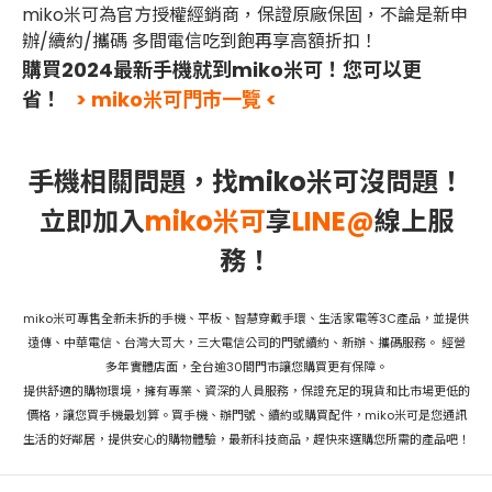
miko米可為官方授權經銷商，保證原廠保固，不論是新申
辦/續約/攜碼 多間電信吃到飽再享高額折扣！
購買2024最新手機就到miko米可！您可以更
省！
> miko米可門市一覽 <
手機相關問題，找miko米可沒問題！
立即加入
miko米可
享
LINE@
線上服
務！
miko米可專售全新未拆的手機、平板、智慧穿戴手環、生活家電等3C產品，並提供
遠傳、中華電信、台灣大哥大，三大電信公司的門號續約、新辦、攜碼服務。 經營
多年實體店面，全台逾30間門市讓您購買更有保障。
提供舒適的購物環境，擁有專業、資深的人員服務，保證充足的現貨和比市場更低的
價格，讓您買手機最划算。買手機、辦門號、續約或購買配件，miko米可是您通訊
生活的好鄰居，提供安心的購物體驗，最新科技商品，趕快來選購您所需的產品吧！