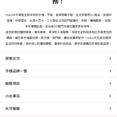
務！
miko米可專售全新未拆的手機、平板、智慧穿戴手環、生活家電等3C產品，並提供
遠傳、中華電信、台灣大哥大，三大電信公司的門號續約、新辦、攜碼服務。 經營
多年實體店面，全台逾30間門市讓您購買更有保障。
提供舒適的購物環境，擁有專業、資深的人員服務，保證充足的現貨和比市場更低的
價格，讓您買手機最划算。買手機、辦門號、續約或購買配件，miko米可是您通訊
生活的好鄰居，提供安心的購物體驗，最新科技商品，趕快來選購您所需的產品吧！
探索米可
手機品牌一覽
服務項目
小米專區
米可報報