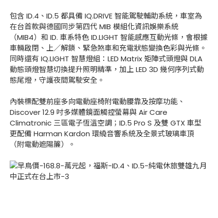
包含 ID.4、ID.5 都具備 IQ.DRIVE 智能駕駛輔助系統，車室為
在台首款與德國同步第四代 MIB 模組化資訊娛樂系統
（MIB4）和 ID. 車系特色 ID.LIGHT 智能感應互動光條，會根據
車輛啟閉、上／解鎖、緊急煞車和充電狀態變換色彩與光條。
同時還有 IQ.LIGHT 智慧燈組：LED Matrix 矩陣式頭燈與 DLA
動態頭燈智慧切換提升照明精準，加上 LED 3D 幾何序列式動
態尾燈，守護夜間駕駛安全。
內裝標配雙前座多向電動座椅附電動腰靠及按摩功能、
Discover 12.9 吋多媒體鏡面觸控螢幕與 Air Care
Climatronic 三區電子恆溫空調；ID.5 Pro S 及雙 GTX 車型
更配備 Harman Kardon 環繞音響系統及全景式玻璃車頂
（附電動遮陽簾）。