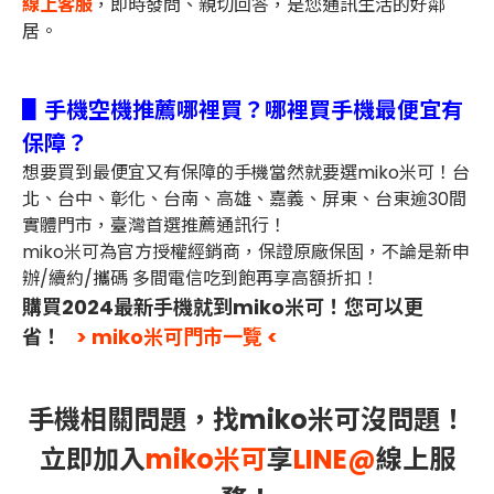
線上客服
，即時發問、親切回答，是您通訊生活的好鄰
居。
▋手機空機推薦哪裡買？哪裡買手機最便宜有
保障？
想要買到最便宜又有保障的手機當然就要選miko米可！台
北、台中、彰化、台南、高雄、嘉義、屏東、台東逾30間
實體門市，臺灣首選推薦通訊行！
miko米可為官方授權經銷商，保證原廠保固，不論是新申
辦/續約/攜碼 多間電信吃到飽再享高額折扣！
購買2024最新手機就到miko米可！您可以更
省！
> miko米可門市一覽 <
手機相關問題，找miko米可沒問題！
立即加入
miko米可
享
LINE@
線上服