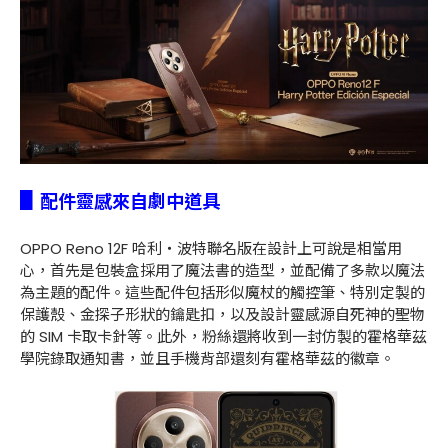
▋
配件靈感來自劇中道具
OPPO Reno 12F 哈利・波特聯名版在設計上可說是相當用
心，首先是包裝盒採用了魔法書的造型，並配備了多款以魔法
為主題的配件。這些配件包括形似魔杖的觸控筆、特別定製的
保護殼、金探子形狀的鑰匙扣，以及設計靈感源自死神的聖物
的 SIM 卡取卡針等。此外，粉絲還將收到一封仿製的霍格華茲
學院錄取通知書，並且手機背部還刻有霍格華茲的徽章。