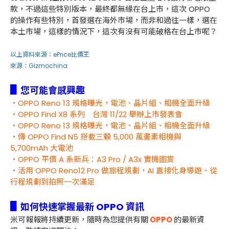
款，不過這些特別版本，最終都無緣在台上市，這次 OPPO
的操作有些特別，首發選在海外市場，而非和過往一樣，選在
本土市場，這樣的情況下，這次有沒有可能破格在台上市呢？
以上資料來源：
ePrice比價王
來源：
Gizmochina
▋
您可能會感興趣
・OPPO Reno 13 規格曝光，電池、晶片組、相機全面升級
・OPPO Find X8 系列 台灣 11/22 舉辦上市發表會
・OPPO Reno 13 規格曝光，電池、晶片組、相機全面升級
・傳 OPPO Find N5 搭載三顆 5,000 萬畫素相機與
5,700mAh 大電池
・OPPO 平價 A 系新兵：A3 Pro / A3x 實機圖賞
・活用 OPPO Reno12 Pro 做旅程規劃，AI 直接化身導遊、從
行程規劃到拍照一次滿足
▋
如何快速掌握最新 OPPO 資訊
米可報報將持續更新，隨時為您提供有關
OPPO
的最新資