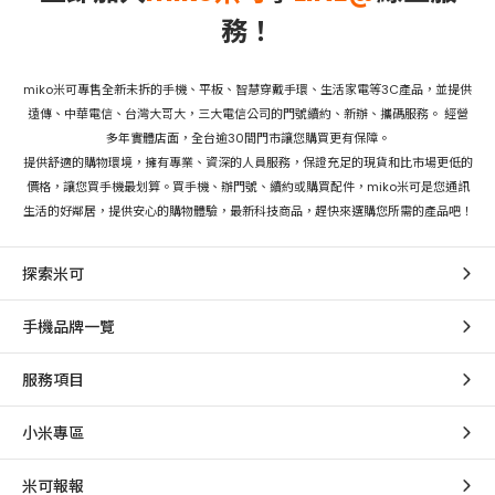
務！
miko米可專售全新未拆的手機、平板、智慧穿戴手環、生活家電等3C產品，並提供
遠傳、中華電信、台灣大哥大，三大電信公司的門號續約、新辦、攜碼服務。 經營
多年實體店面，全台逾30間門市讓您購買更有保障。
提供舒適的購物環境，擁有專業、資深的人員服務，保證充足的現貨和比市場更低的
價格，讓您買手機最划算。買手機、辦門號、續約或購買配件，miko米可是您通訊
生活的好鄰居，提供安心的購物體驗，最新科技商品，趕快來選購您所需的產品吧！
探索米可
手機品牌一覽
服務項目
小米專區
米可報報