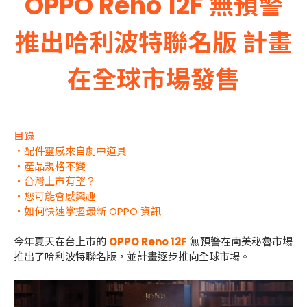
OPPO Reno 12F 無預警
推出哈利波特聯名版 計畫
在全球市場發售
目錄
・配件靈感來自劇中道具
・產品規格不變
・台灣上市有望？
・您可能會感興趣
・如何快速掌握最新 OPPO 資訊
今年夏天在台上市的
OPPO Reno 12F
無預警在南美秘魯市場
推出了哈利波特聯名版，並計畫逐步推向全球市場。