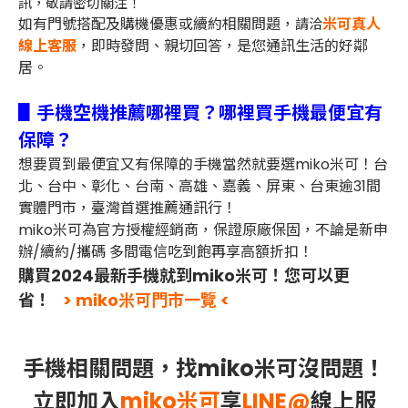
訊，敬請密切關注！
如有門號搭配及購機優惠或續約相關問題，
米可真人
請洽
線上客服
，即時發問、親切回答，是您通訊生活的好鄰
居。
▋手機空機推薦哪裡買？哪裡買手機最便宜有
保障？
想要買到最便宜又有保障的手機當然就要選miko米可！台
北、台中、彰化、台南、高雄、嘉義、屏東、台東逾31間
實體門市，臺灣首選推薦通訊行！
miko米可為官方授權經銷商，保證原廠保固，不論是新申
辦/續約/攜碼 多間電信吃到飽再享高額折扣！
購買2024最新手機就到miko米可！您可以更
省！
> miko米可門市一覽 <
手機相關問題，找miko米可沒問題！
立即加入
miko米可
享
LINE@
線上服