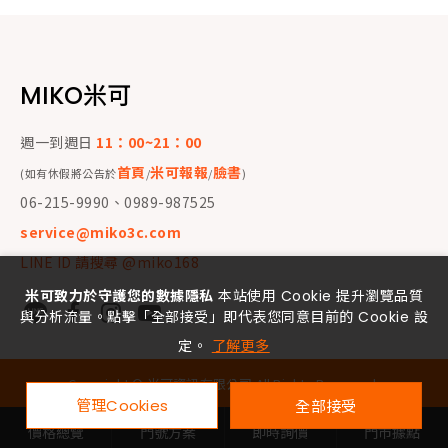
MIKO米可
週一到週日
11：00~21：00
首頁
米可報報
臉書
(如有休假將公告於
/
/
)
06-215-9990、0989-987525
service@miko3c.com
LINE ID 請搜尋 @miko168
米可致力於守護您的數據隱私
本站使用 Cookie 提升瀏覽品質
與分析流量。點擊「全部接受」即代表您同意目前的 Cookie 設
定。
了解更多
Copyright ©
米可資訊有限公司
All Rights Reserved.
管理Cookies
全部接受
價格總覽
門號方案
即時詢價
門市據點