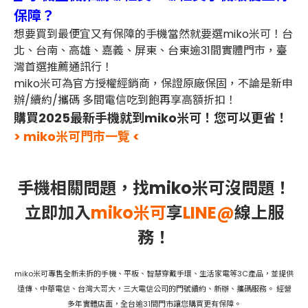
保障？
想要買到最便宜又有保障的手機當然就要選miko米可！台
北、台南、高雄、嘉義、屏東、台東逾31間實體門市，臺
灣首選推薦通訊行！
miko米可為官方授權經銷商，保證原廠保固，不論是新申
辦/續約/攜碼 多間電信吃到飽再享高額折扣！
購買2025最新手機就到miko米可！您可以更省！
> miko米可門市一覽 <
手機相關問題，找miko米可沒問題！
立即加入
miko米可
享
LINE@
線上服
務！
miko米可專售全新未拆的手機、平板、智慧穿戴手環、生活家電等3C產品，並提供
遠傳、中華電信、台灣大哥大，三大電信公司的門號續約、新辦、攜碼服務。 經營
多年實體店面，全台逾31間門市讓您購買更有保障。