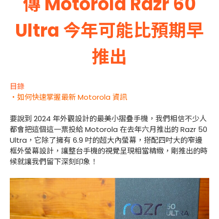
傳 Motorola Razr 60
Ultra 今年可能比預期早
推出
目錄
・如何快速掌握最新 Motorola 資訊
要說到 2024 年外觀設計的最美小摺疊手機，我們相信不少人
都會把這個這一票投給 Motorola 在去年六月推出的 Razr 50
Ultra，它除了擁有 6.9 吋的超大內螢幕，搭配四吋大的窄邊
框外螢幕設計，讓整台手機的視覺呈現相當精緻，剛推出的時
候就讓我們留下深刻印象！