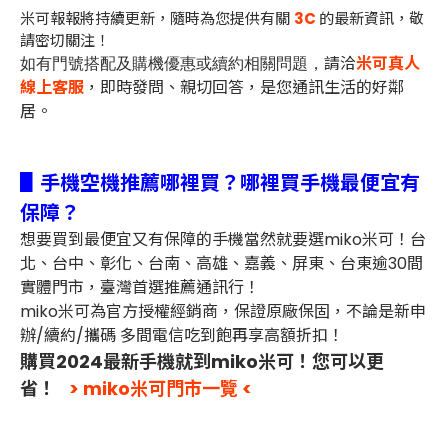
米可報報將持續更新，隨時為您提供有關
3C
的最新資訊，敬
請密切關注！
請洽
米可真人
如有門號搭配及購機優惠或續約相關問題，
線上客服
，即時發問、親切回答，是您通訊生活的好鄰
居。
▋手機空機推薦哪裡買？哪裡買手機最便宜有
保障？
想要買到最便宜又有保障的手機當然就要選miko米可！台
北、台中、彰化、台南、高雄、嘉義、屏東、台東逾30間
實體門市，臺灣首選推薦通訊行！
miko米可為官方授權經銷商，保證原廠保固，不論是新申
辦/續約/攜碼 多間電信吃到飽再享高額折扣！
購買2024最新手機就到miko米可！您可以更
省！
> miko米可門市一覽 <