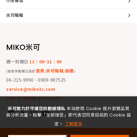
小米專區
米可報報
MIKO米可
週一到週日
11：00~21：00
首頁
米可報報
臉書
(如有休假將公告於
/
/
)
06-215-9990、0989-987525
service@miko3c.com
LINE ID 請搜尋 @miko168
米可致力於守護您的數據隱私
本站使用 Cookie 提升瀏覽品質
與分析流量。點擊「全部接受」即代表您同意目前的 Cookie 設
定。
了解更多
Copyright ©
米可資訊有限公司
All Rights Reserved.