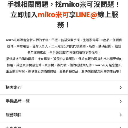
手機相關問題，找miko米可沒問題！
立即加入
miko米可
享
LINE@
線上服
務！
miko米可專售全新未拆的手機、平板、智慧穿戴手環、生活家電等3C產品，並提供
遠傳、中華電信、台灣大哥大，三大電信公司的門號續約、新辦、攜碼服務。 經營
多年實體店面，全台逾30間門市讓您購買更有保障。
提供舒適的購物環境，擁有專業、資深的人員服務，保證充足的現貨和比市場更低的
價格，讓您買手機最划算。買手機、辦門號、續約或購買配件，miko米可是您通訊
生活的好鄰居，提供安心的購物體驗，最新科技商品，趕快來選購您所需的產品吧！
探索米可
手機品牌一覽
服務項目