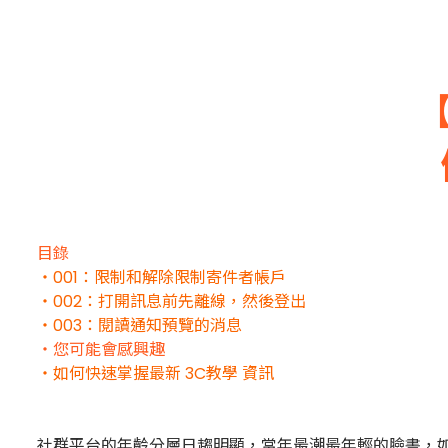
目錄
・001：限制和解除限制寄件者帳戶
・002：打開訊息前先離線，然後登出
・003：閱讀通知預覽的消息
・您可能會感興趣
・如何快速掌握最新 3C教學 資訊
社群平台的年齡分層日趨明顯，當年最潮最年輕的臉書，如