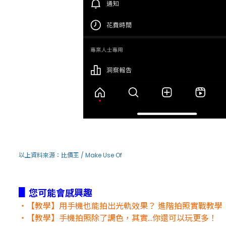
以上資料來源：
比價王
/
Make Use Of
▋
您可能會感興趣
・【教學】用手機也能拍出光軌效果？ 進階拍照實戰教學
・【教學】手機拍照除了調色，其實...你還可以玩更多！