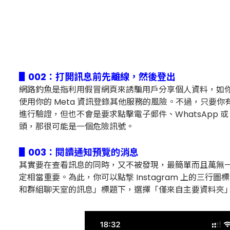
▋002：打開訊息前先離線，然後登出
網路釣魚是指利用假冒網頁來誘騙用戶分享個人資料，如你的銀行
使用你的 Meta 資訊登錄其他服務的風險。不過，只要你有
進行驗證，但也不會是要求點擊電子郵件、WhatsApp 或 S
頭，那很可能是一個危險訊號。
▋003：閱讀通知預覽的消息
其實要在查看訊息的同時，又不被發現，最簡單而且萬無一失
定相當重要。為此，你可以點撃 Instagram 上的三
和群組聊天室的訊息」標題下，選擇「僅來自主要資料夾