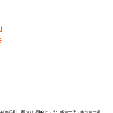
」
步
書吸引，而 30 出頭的七、八年級生世代，應該主力還