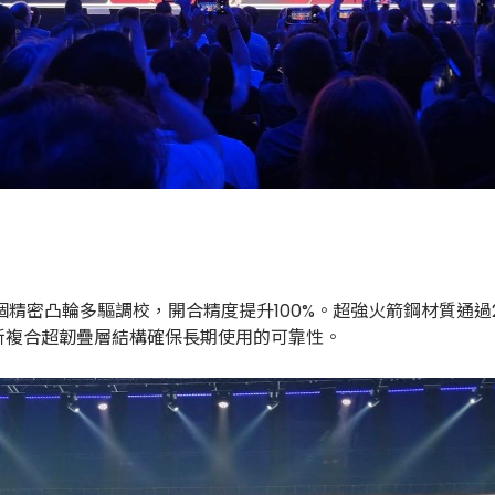
個精密凸輪多驅調校，開合精度提升100%。超強火箭鋼材質通
，創新複合超韌疊層結構確保長期使用的可靠性。