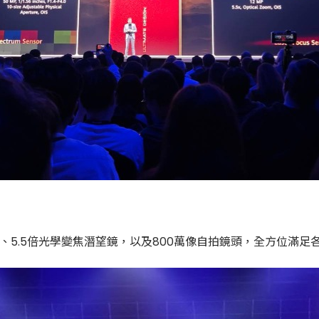
頭、5.5倍光學變焦潛望鏡，以及800萬像自拍鏡頭，全方位滿足