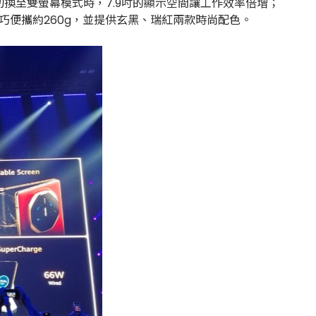
換至雙螢幕模式時，7.9吋的顯示空間讓工作效率倍增；
，輕巧便攜約260g，並提供玄黑、瑞紅兩款時尚配色。