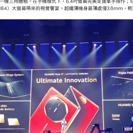
一機三用體驗。在手機模式下，6.4吋螢幕完美支援單手操作；切
2×3184）大螢幕帶來的視覺饗宴。超纖薄機身最薄處僅3.6mm