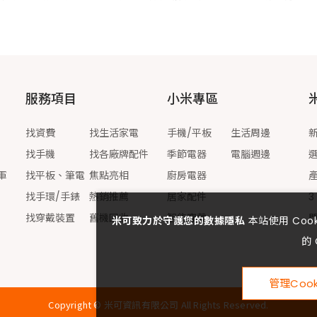
服務項目
小米專區
找資費
找生活家電
手機/平板
生活周邊
找手機
找各廠牌配件
季節電器
電腦週邊
軍
找平板、筆電
焦點亮相
廚房電器
找手環/手錶
熱銷推薦
居家配件
3
找穿戴裝置
舊機回收
智能穿戴
米可致力於守護您的數據隱私
本站使用 Co
的 
管理Cook
Copyright ©
米可資訊有限公司
All Rights Reserved.