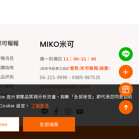
MIKO米可
米可報報
新機消息
週一到週日
11：00~21：00
選購指南
首頁
米可報報
臉書
(如有休假將公告於
/
/
)
產品評測
06-215-9990、0989-987525
 C 新知
service@miko3c.com
門市專欄
LINE ID 請搜尋 @miko168
okie 提升瀏覽品質與分析流量。點擊「全部接受」即代表您同意目前
Cookie 設定。
了解更多
ies
全部接受