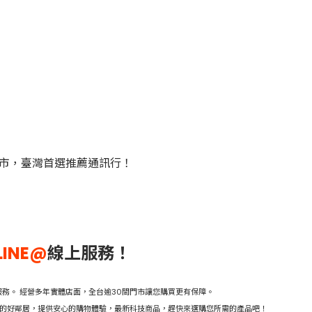
門市，臺灣首選推薦通訊行！
LINE@
線上服務！
務。 經營多年實體店面，全台逾30間門市讓您購買更有保障。
活的好鄰居，提供安心的購物體驗，最新科技商品，趕快來選購您所需的產品吧！