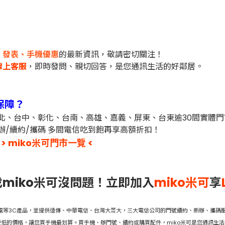
市、發表、手機優惠
的最新資訊，敬請密切關注！
線上客服
，即時發問、親切回答，是您通訊生活的好鄰居。
保障？
台北、台中、彰化、台南、高雄、嘉義、屏東、台東逾30間實體
辦/續約/攜碼 多間電信吃到飽再享高額折扣！
> miko米可門市一覽 <
miko米可沒問題！立即加入
miko米可
享
家電等3C產品，並提供遠傳、中華電信、台灣大哥大，三大電信公司的門號續約、新辦、攜碼服
低的價格，讓您買手機最划算。買手機、辦門號、續約或購買配件，miko米可是您通訊生