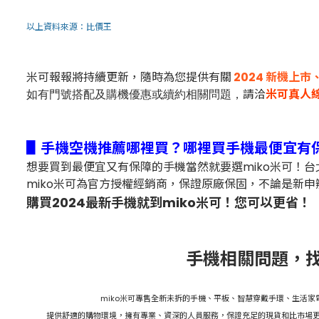
以上資料來源：
比價王
米可報報將持續更新，隨時為您提供有關
2024 新機上
請洽
米可真人
如有門號搭配及購機優惠或續約相關問題，
▋手機空機推薦哪裡買？哪裡買手機最便宜有
想要買到最便宜又有保障的手機當然就要選miko米可！
miko米可為官方授權經銷商，保證原廠保固，不論是新申
購買2024最新手機就到miko米可！您可以更省！
手機相關問題，找
miko米可專售全新未拆的手機、平板、智慧穿戴手環、生活
提供舒適的購物環境，擁有專業、資深的人員服務，保證充足的現貨和比市場更