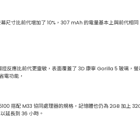
邊框，讓螢幕尺寸比前代增加了 10%，307 mAh 的電量基本上與前代
a 螢幕，觸控反應比前代更靈敏，表面覆蓋了 3D 康寧 Gorilla 5 
及省電功能，
W5100 搭配 M33 協同處理器的規格，記憶體也仍為 2GB 加上 32GB
延長到 36 小時。