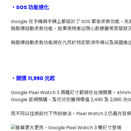
・SOS 功能進化
Google 在手機與手錶上都設計了 SOS 緊急求救功能，先前
無脈搏自動求救功能，如果使用者出現心肌梗塞等突發狀
無脈搏自動求救功能將在九月於特定歐洲市場以及英國推
・開價 11,990 元起
Google Pixel Watch 3 兩種尺寸都將在台灣開賣，41mm 
Google 官網預購，及可分別獲得價值 2,490 及 2,990 
而不同以往將前代下市的做法，Pixel Watch 2 仍舊在官網上