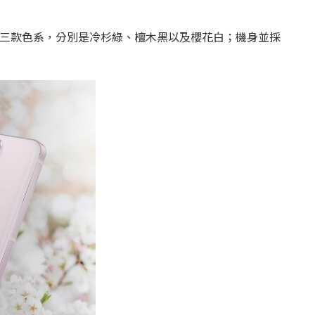
tra 首波將推出三款色系，分別是冷杉綠、檀木黑以及櫻花白；機身並採