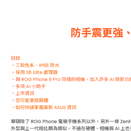
防手震更強、搭載
目錄
・三款色系、IP68 防水
・採用 S8 Elite 處理器
・與 ROG Phone 9 Pro 同級的相機，加入許多 AI 錄影功
・多項 AI 小助手
・上市資訊
・您可能會感興趣
・如何快速掌握最新 ASUS 資訊
華碩除了 ROG Phone 電競手機系列以外，另外一條 Zen
外型與上一代相比頗為類似，不過在硬體、相機與 AI 上也有