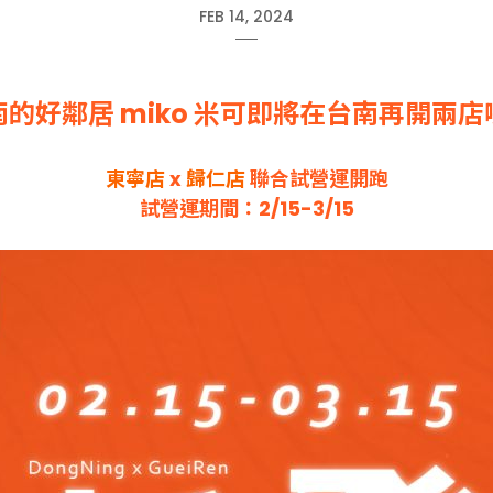
FEB 14, 2024
南的好鄰居 miko 米可即將在台南再開兩店
東寧店
x
歸仁店
聯合試營運開跑
試營運期間：2/15-3/15