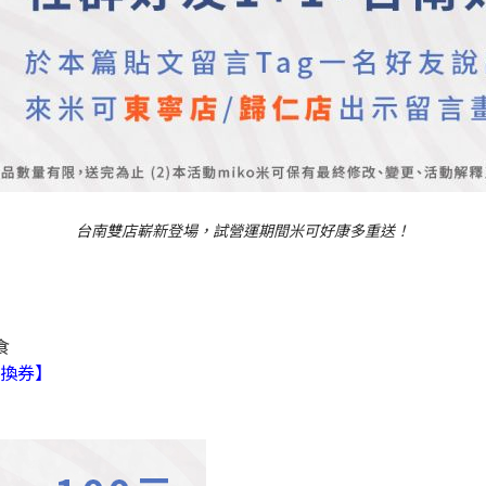
台南雙店嶄新登場，試營運期間米可好康多重送！
？
食
換券】