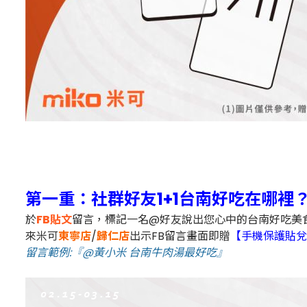
第一重：社群好友1+1台南好吃在哪裡
於
FB貼文
留言，標記一名@好友說出您心中的台南好吃美
來米可
東寧店
/
歸仁店
出示FB留言畫面即贈
【手機保護貼兌
留言範例:『@黃小米 台南牛肉湯最好吃』