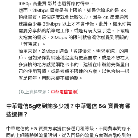
1080p 高畫質 影片也還算應付得來。
然而，21Mbps 畢竟是有上限的。如果你追求的是 4K
頂級畫質，這個速度就會比較吃力，因為 4K 串流通常
建議至少要 25Mbps 以上才不會卡頓。此外，如果你常
需要分享熱點給筆電工作，或是有玩大型手遊、下載龐
大檔案的需求，21Mbps 的限制就會讓你感覺到明顯的
「等待感」。
簡單來說，21Mbps 適合「省錢優先、需求單純」的用
戶。但如果你對網速穩定度有更高要求，或是不想在人
多擁擠的地方感覺網路卡卡的，建議在申辦前先衡量自
己的使用習慣，或是考慮不限速的方案，以免合約一綁
就是兩年，用起來卻不如預期。
(以上資料來源：
中華電信官網
)
中華電信5g吃到飽多少錢？中華電信 5G 資費有哪
些選擇？
中華電信的 5G 資費方案提供多種月租等級，不同費率對應不
同的上網體驗與流量限制，從入門級的流量方案到高階吃到飽