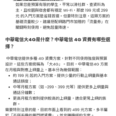
如果您是預算有限的學生，平常以滑社群、查資料為
主，且校園與宿舍都有穩定 Wi-Fi，那麼 199 元或 299
元 的入門方案是省錢首選。但要特別注意，這類方案的
基礎流量較少，建議搭配網路門市加贈的「流量券」在
關鍵時刻使用，避免超量降速。
中華電信大4G是什麼？中華電信 4G 資費有哪些選
擇？
中華電信提供多種 4G 資費方案，針對不同使用強度與預算
設計，這些方案統稱為 「大4G」。目前，中華電信4G 方案
在月租與對應上網量上，基本分為幾個範圍：
約 199 元 起的入門方案，提供少量的行動上網量與基本
通話額度；
中等月租方案（如 ~299、399 元等）提供更多上網量與
通話分鐘數；
更高月租方案則提供較高的上網量，適合更常上網的族
群。
需要特別注意的是，目前市面上看到的 499 元方案，多半屬
於「不搭手機的單門號資費」，並非購機綁約方案。