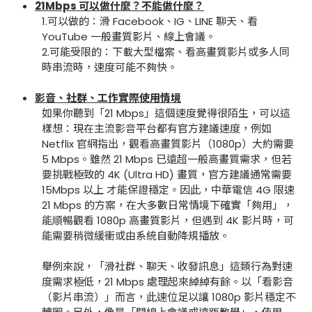
21Mbps 可以做什麼？不能做什麼？
1.可以做的：滑 Facebook、IG、LINE 聊天、看
YouTube 一般畫質影片、線上會議。
2.可能受限的：下載大型檔案、看高畫質影片或多人同
時串流時，速度可能不夠快。
影音、社群、工作實際使用情境
如果你聽到「21 Mbps」這個速度覺得很陌生，可以這
樣想：現在主流影音平台都有官方建議速度，例如
Netflix 官網指出，觀看高畫質影片（1080p）大約需要
5 Mbps。雖然 21 Mbps 已遠超一般高畫質需求，但若
要挑戰極致的 4K (Ultra HD) 畫質，官方建議通常需要
15Mbps 以上 才能保證穩定。因此，中華電信 4G 限速
21 Mbps 的方案，在大多數日常情境下確實「夠用」，
能順暢觀看 1080p 高畫質影片，但遇到 4K 影片時，可
能需要稍微緩衝或由系統自動降規播放。
舉例來說，「滑社群、聊天、收發訊息」這類行為對速
度需求極低，21 Mbps 處理起來綽綽有餘。以「看影音
（影片串流）」而言，此速位足以讓 1080p 影片穩定不