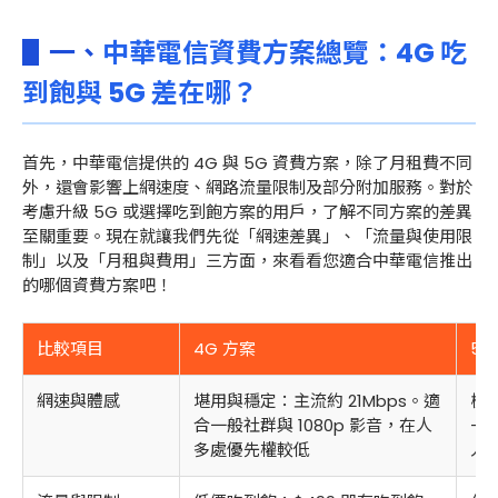
▋一、
中華電信資費方案總覽：4G
吃
到飽與 5G 差在哪？
首先，中華電信提供的 4G 與 5G 資費方案，除了月租費不同
外，還會影響上網速度、網路流量限制及部分附加服務。對於
考慮升級 5G 或選擇吃到飽方案的用戶，了解不同方案的差異
至關重要。現在就讓我們先從「網速差異」、「流量與使用限
制」以及「月租與費用」三方面，來看看您適合中華電信推出
的哪個資費方案吧！
比較項目
4G 方案
5G
網速與體感
堪用與穩定：主流約 21Mbps。適
極速
合一般社群與 1080p 影音，在人
- 
多處優先權較低
人