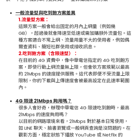
一般流量型與吃到飽方案差異
1.流量型方案：
這類方案一般會給出固定的月內上網量（例如幾
GB），超過後就會降速至低速或需加購額外流量包。這
種方案適合不常上網、流量用量不大的使用者，例如偶
爾查資料、簡短社群使用或接收訊息。
2.吃到飽方案（含限速型）：
在目前的 4G 資費中，像中華電信指定的 4G 吃到飽方
案，即使行動上網流量無上限，但會依方案規範以最高
約 21Mbps 的速度提供服務。這代表即便不受流量上限
限制，你的下載與上傳速度會被最高設定在此速率範圍
內。
4G 限速 21Mbps 夠用嗎？
很多人會好奇，辦理中華電信 4G 限速吃到飽時，最高
21Mbps 的速度夠用嗎？
以目前的網路環境來看，21Mbps 對於基本日常使用，
如 LINE 聊天、臉書瀏覽或一般網頁查詢是沒問題的。在
觀影方面，穩定狀態下播放 YouTube 或 Netflix 的