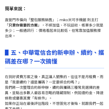
簡單來說：
直營門市偏向「整包服務銷售」；miko米可手機館 則主打
「
只賣你需要的方案
」，不綁加值、不玩話術、帳單多少就是
多少；一般通訊行 ：價格看起來比較低，但常靠加值服務撐
出來。
▋五、
中華電信合約新申辦、續約、攜
碼差在哪？一次搞懂
在挑好資費方案之後，真正讓人猶豫的，往往不是月租費，而
是「我要續約？還是攜碼？一定要綁合約嗎？」
我們將一次整理合約新申辦、續約與攜碼三種常見選擇的差
異，並點出多數人最容易忽略的隱藏限制，例如違約金、降速
條款或優惠其實「有條件」。
如果你正站在最後評估階段，不想簽完才後悔，就跟我們一起
看下去吧！