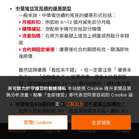
中華電信常見續約優惠類型
一般來說，中華電信續約常見的優惠形式包括：
> 月租折扣
：例如前 6～12 個月減免部分月租
> 購機補貼
：搭配新手機可折抵部分機價
> 流量加碼
：在原方案基礎上增加上網量或熱點分享額
度
> 合約期固定優惠
：優惠僅在合約期間有效，期滿即恢
復原價
雖然這類優惠「看起來不錯」，但一定要注意「 優惠多
久？」、「合約多久？ 」這兩件事。很多人只看到折
扣，卻忽略後面還有 24～30 個月的綁約，簽約後才因
米可致力於守護您的數據隱私
本站使用 Cookie 提升瀏覽品質
為合約期過長而十分困擾。
與分析流量。點擊「全部接受」即代表您同意目前的 Cookie 設
中華電信4G續約划算嗎？什麼情況不建議立刻續約？
定。
了解更多
如果你目前用的是 4G，而且使用需求不高，續約 4G
並不是不行，但以下幾種情況，建議先別急著續：
管理Cookies
全部接受
> 原本方案已經接近「停售方案」，續約後彈性反而變
價格總覽
門號方案
即時詢價
門市據點
小
> 你有升級 5G 的可能，但續約會直接綁死 4G