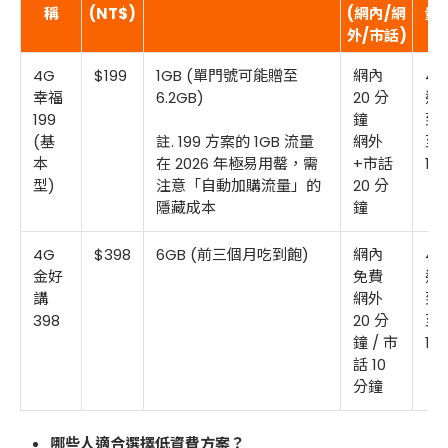
稱
(NT$)
(網內/網
量
外/市話)
4G
$199
1GB (單門號可能贈至
網內
4G
幸福
6.2GB)
20 分
速
199
鐘
到
(基
註. 199 方案的 1GB 流量
網外
至
本
在 2026 年極易用罄，需
+市話
12
型)
注意「自動加購流量」的
20 分
隱藏成本
鐘
4G
$398
6GB (前三個月吃到飽)
網內
4G
金好
免費
速
講
網外
到
398
20 分
至
鐘 / 市
12
話 10
分鐘
哪些人適合選擇低資費方案？