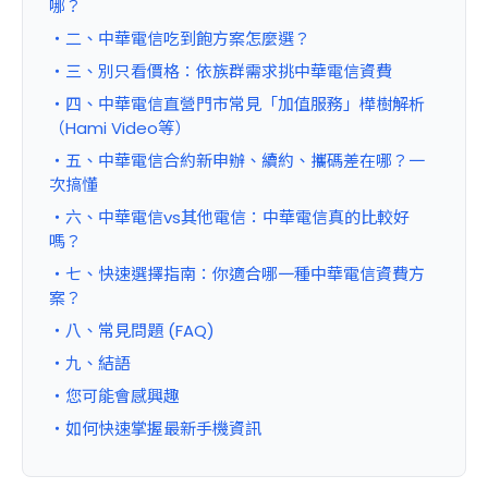
哪？
・二、中華電信吃到飽方案怎麼選？
・三、別只看價格：依族群需求挑中華電信資費
・四、中華電信直營門市常見「加值服務」樺樹解析
（Hami Video等）
・五、中華電信合約新申辦、續約、攜碼差在哪？一
次搞懂
・六、中華電信vs其他電信：中華電信真的比較好
嗎？
・七、快速選擇指南：你適合哪一種中華電信資費方
案？
・八、
常見問題 (FAQ)
・九
、結語
・您可能會感興趣
・如何快速掌握最新手機資訊