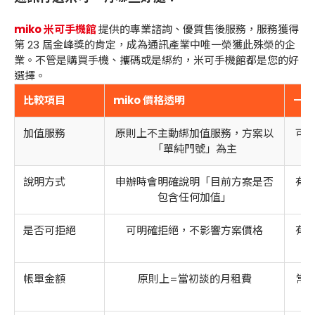
miko 米可手機館
提供的專業諮詢、優質售後服務，服務獲得
第
23
屆金峰獎的肯定，成為通訊產業中唯一榮獲此殊榮的企
業。不管是購買手機、攜碼或是綁約，米可手機館都是您的好
選擇。
比較項目
miko 價格透明
一般
加值服務
原則上不主動綁加值服務，方案以
可
「單純門號」為主
說明方式
申辦時會明確說明「目前方案是否
有
包含任何加值」
是否可拒絕
可明確拒絕，不影響方案價格
有
帳單金額
原則上=當初談的月租費
常出