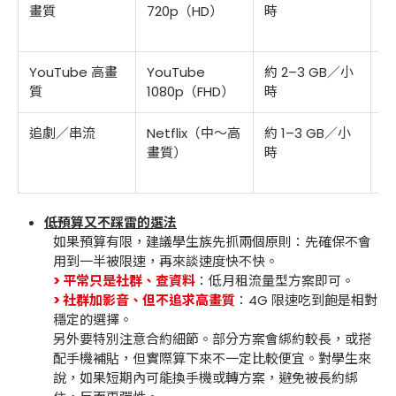
畫質
720p（HD）
時
YouTube 高畫
YouTube
約 2–3 GB／小
質
1080p（FHD）
時
追劇／串流
Netflix（中～高
約 1–3 GB／小
畫質）
時
低預算又不踩雷的選法
如果預算有限，建議學生族先抓兩個原則：先確保不會
用到一半被限速，再來談速度快不快。
> 平常只是社群、查資料
：低月租流量型方案即可。
> 社群加影音、但不追求高畫質
：4G 限速吃到飽是相對
穩定的選擇。
另外要特別注意合約細節。部分方案會綁約較長，或搭
配手機補貼，但實際算下來不一定比較便宜。對學生來
說，如果短期內可能換手機或轉方案，避免被長約綁