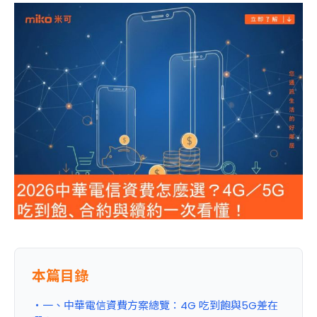
本篇目錄
・一、中華電信資費方案總覽：4G 吃到飽與5G差在