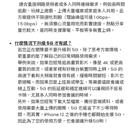
適合重度網路使用者或多人同時連線需求，例如長時間
追劇、玩線上遊戲、上傳大量檔案或家庭多人共用。此
方案提供不限速吃到飽（理論峰值可達 1 Gbps–
1.5 Gbps），無須擔心流量用完而影響速度。熱點分享
量也較大，能同時支援筆電、平板等多裝置上網。
什麼情況下升級 5G 才有感？
若您正在猶豫要不要升級到 5G，除了思考方案價格，
更重要的是了解自己的日常網路使用需求。
舉例來說，如果您經常追高畫質影片，像是 4K 或更高
畫質的串流，或者家裡有好幾台裝置同時上網，5G 的
高速下載和大頻寬就會很有感，緩衝時間變短、影片也
更順暢。而如果您是上班族或學生，常需要遠距會議或
線上互動，5G 的低延遲和穩定連線可以讓視訊不容易
卡頓，尤其多人同時參加會議的時候。
另外，如果您經常下載大型檔案、備份雲端資料，或者
使用需要大量上傳的服務，5G 也能省下不少等待時
間。而其實，iPhone 12 之後的手機也都開始支援 5G，
因此為了您的使用方便，也會建議升級5G喲！