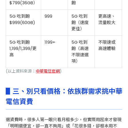
$799(36GB）
飽
5G 吃到飽
999
5G 吃到
更高速、
$999(60GB)
飽（速度
流量較大
更佳）
5G 吃到飽
1199+
5G 吃到
不限速或
1,199/1,399/更
飽（高速
高速體驗
高
不限速選
項）
(以上資料來源：
中華電信官網
)
▋三、
別只看價格：依族群需求挑中華
電信資費
選資費時，很多人第一眼只看月租多少，但實際用起來才發現
「明明選便宜，卻一直不夠用」或「花很多錢，卻根本用不