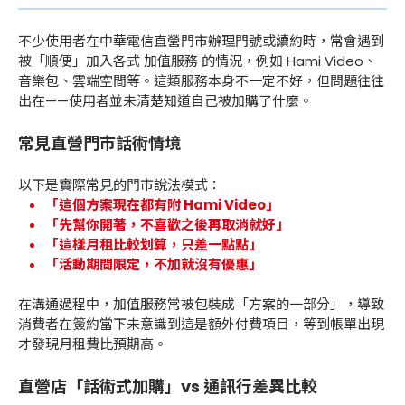
不少使用者在中華電信直營門市辦理門號或續約時，常會遇到
被「順便」加入各式 加值服務 的情況，例如 Hami Video、
音樂包、雲端空間等。這類服務本身不一定不好，但問題往往
出在——使用者並未清楚知道自己被加購了什麼。
常見直營門市話術情境
以下是實際常見的門市說法模式：
「這個方案現在都有附 Hami Video」
「先幫你開著，不喜歡之後再取消就好」
「這樣月租比較划算，只差一點點」
「活動期間限定，不加就沒有優惠」
在溝通過程中，加值服務常被包裝成「方案的一部分」，導致
消費者在簽約當下未意識到這是額外付費項目，等到帳單出現
才發現月租費比預期高。
直營店「話術式加購」vs 通訊行差異比較