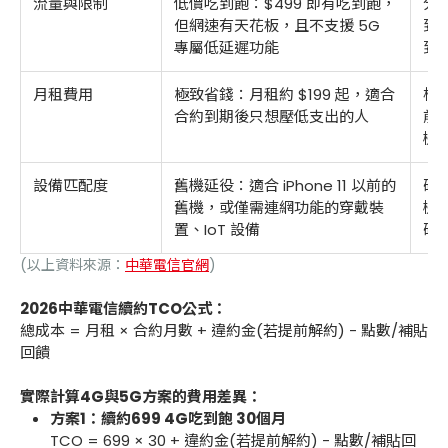
流量與限制
低價吃到飽：$499 即有吃到飽，
分級
但網速有天花板，且不支援 5G
到降
專屬低延遲功能
到
月租費用
極致省錢：月租約 $199 起，適合
標準
合約到期後只想壓低支出的人
前搭
機
設備匹配度
舊機延役：適合 iPhone 11 以前的
硬
舊機，或僅需連網功能的穿戴裝
機)
置、IoT 設備
硬
(以上資料來源：
中華電信官網
)
2026中華電信續約TCO公式：
總成本 = 月租 × 合約月數 + 違約金(若提前解約) - 點數/補貼
回饋
實際計算4G與5G方案的費用差異：
方案1：續約699 4G吃到飽 30個月
TCO = 699 × 30 + 違約金(若提前解約) - 點數/補貼回