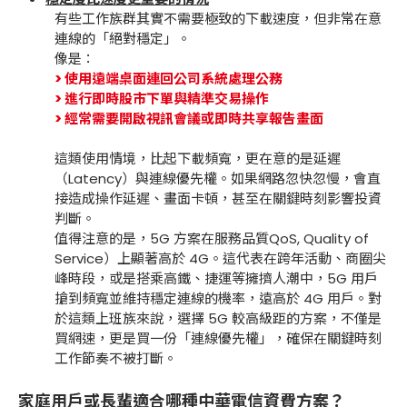
有些工作族群其實不需要極致的下載速度，但非常在意
連線的「絕對穩定」。
像是：
> 使用遠端桌面連回公司系統處理公務
> 進行即時股市下單與精準交易操作
> 經常需要開啟視訊會議或即時共享報告畫面
這類使用情境，比起下載頻寬，更在意的是延遲
（Latency）與連線優先權。如果網路忽快忽慢，會直
接造成操作延遲、畫面卡頓，甚至在關鍵時刻影響投資
判斷。
值得注意的是，5G 方案在服務品質QoS, Quality of
Service）上顯著高於 4G。這代表在跨年活動、商圈尖
峰時段，或是搭乘高鐵、捷運等擁擠人潮中，5G 用戶
搶到頻寬並維持穩定連線的機率，遠高於 4G 用戶。對
於這類上班族來說，選擇 5G 較高級距的方案，不僅是
買網速，更是買一份「連線優先權」，確保在關鍵時刻
工作節奏不被打斷。
家庭用戶或長輩適合哪種中華電信資費方案？