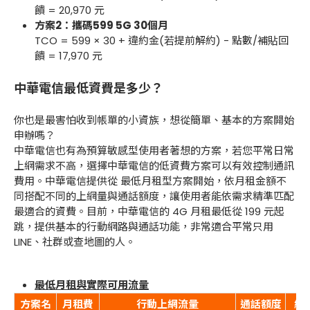
饋 = 20,970 元
方案2：攜碼599 5G 30個月
TCO = 599 × 30 + 違約金(若提前解約) - 點數/補貼回
饋 = 17,970 元
中華電信最低資費是多少？
你也是最害怕收到帳單的小資族，想從簡單、基本的方案開始
申辦嗎？
中華電信也有為預算敏感型使用者著想的方案，若您平常日常
上網需求不高，選擇中華電信的低資費方案可以有效控制通訊
費用。中華電信提供從 最低月租型方案開始，依月租金額不
同搭配不同的上網量與通話額度，讓使用者能依需求精準匹配
最適合的資費。目前，中華電信的 4G 月租最低從 199 元起
跳，提供基本的行動網路與通話功能，非常適合平常只用
LINE、社群或查地圖的人。
最低月租與實際可用流量
方案名
月租費
行動上網流量
通話額度
網速