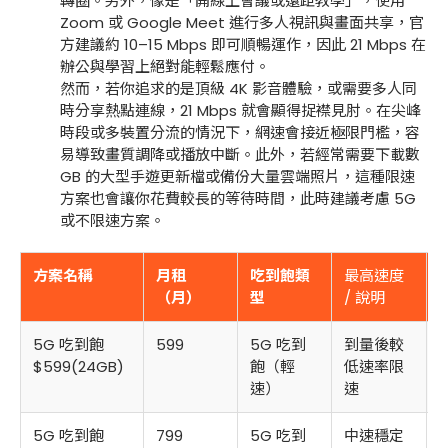
轉圈。另外，像是「開線上會議或遠距教學」，使用
Zoom 或 Google Meet 進行多人視訊與畫面共享，官
方建議約 10–15 Mbps 即可順暢運作，因此 21 Mbps 在
辦公與學習上絕對能輕鬆應付。
然而，若你追求的是頂級 4K 影音體驗，或需要多人同
時分享熱點連線，21 Mbps 就會顯得捉襟見肘。在尖峰
時段或多裝置分流的情況下，網速會接近極限門檻，容
易導致畫質調降或播放中斷。此外，若經常需要下載數
GB 的大型手遊更新檔或備份大量雲端照片，這種限速
方案也會讓你花費較長的等待時間，此時建議考慮 5G
或不限速方案。
方案名稱
月租
吃到飽類
最高速度
（月）
型
/ 說明
5G 吃到飽
599
5G 吃到
到量後較
$599(24GB)
飽（輕
低速率限
速）
速
5G 吃到飽
799
5G 吃到
中速穩定