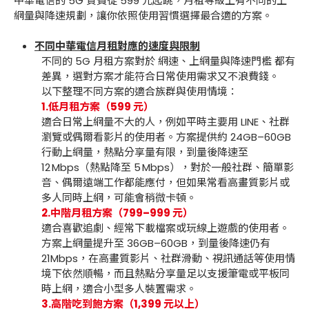
中華電信的 5G 資費從 599 元起跳，月租等級上有不同的上
網量與降速規劃，讓你依照使用習慣選擇最合適的方案。
不同中華電信月租對應的速度與限制
不同的 5G 月租方案對於 網速、上網量與降速門檻 都有
差異，選對方案才能符合日常使用需求又不浪費錢。
以下整理不同方案的適合族群與使用情境：
1.低月租方案（599 元）
適合日常上網量不大的人，例如平時主要用 LINE、社群
瀏覽或偶爾看影片的使用者。方案提供約 24GB–60GB
行動上網量，熱點分享量有限，到量後降速至
12 Mbps（熱點降至 5 Mbps），對於一般社群、簡單影
音、偶爾遠端工作都能應付，但如果常看高畫質影片或
多人同時上網，可能會稍微卡頓。
2.中階月租方案（799–999 元）
適合喜歡追劇、經常下載檔案或玩線上遊戲的使用者。
方案上網量提升至 36GB–60GB，到量後降速仍有
21Mbps，在高畫質影片、社群滑動、視訊通話等使用情
境下依然順暢，而且熱點分享量足以支援筆電或平板同
時上網，適合小型多人裝置需求。
3.高階吃到飽方案（1,399 元以上）