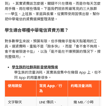
到」。其實資費該怎麼選，關鍵不只在價格，而是你每天怎麼
用手機、用在哪些情境。下面我們就依照最常見的三大族群
——學生、上班族、家庭與長輩，從實際使用習慣出發，幫你
把中華電信的資費選擇整理清楚。
學生適合哪種中華電信資費方案？
對多數學生來說，預算有限，但手機幾乎是每天黏著用的工
具。選資費時，重點不是「跑多快」，而是「會不會不夠用、
會不會被限速卡住」，以及「能不能在不爆預算的情況下，撐
完整個月」。
學生族的社群與影音使用情境
學生族的流量消耗，其實高度集中在幾個 App 上，但不
同 App 的用量差很多。
使用類型
常見 App／行
約略流量消耗
流
為
級
文字聊天
LINE 傳訊、
幾 MB／小時