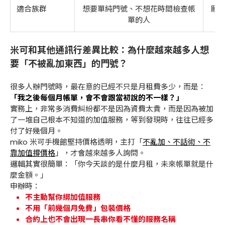
適合族群
想要單純門號、不想花時間檢查帳
願
單的人
米可和其他通訊行差異比較：為什麼越來越多人想
要「不被亂加東西」的門號？
很多人辦門號時，最在意的已經不只是月租費多少，而是：
「我之後每個月帳單，會不會跟當初說的不一樣？」
實務上，非常多消費糾紛都不是因為資費太貴，而是因為被加
了一堆自己根本不知道的加值服務，等到發現時，往往已經多
付了好幾個月。
miko 米可手機館堅持價格透明，主打「
不亂加、不話術、不
靠加值撐價格
」，才會越來越多人詢問。
邏輯其實很簡單：「你今天談的是什麼月租，未來帳單就是什
麼金額。」
申辦時：
不主動幫你綁加值服務
不用「前幾個月免費」包裝價格
合約上也不會出現一長串你看不懂的服務名稱