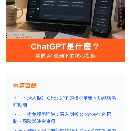
本篇目錄
・一、深入探討 ChatGPT 的核心定義、功能與潛
在限制
・二、避免誤用陷阱：深入剖析 ChatGPT 的限
制、風險與注意事項
・三、輕鬆入門！如何開始使用 ChatGPT 繁體中