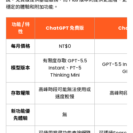
穩定的體驗和附加功能。
功能 / 特
ChatGPT 免費版
Chat
性
每月價格
NT$0
有限度存取 GPT-5.5
GPT-5.5 Ins
模型版本
Instant、PT-5
GPT-
Thinking Mini
高峰時段可能無法使用或
存取權限
高峰時段
速度較慢
新功能優
無
先體驗
可使用搜尋功能查詢網路
可透過Searc