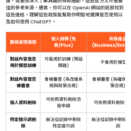
慮，或是想深入了解具體的條款細節，這些官方文件是最
佳的參考來源。通常，你可以在 OpenAI 網站的底部找到
這些連結。理解這些政策能幫助你明智地選擇是否使用以
及如何使用 ChatGPT。
個人服務 (免
商務產品
數據處理議題
費/Plus)
(Business/Enter
對話內容是否
可能用於訓練 (預設
不會用於模型訓
用於模型訓練
開啟)
對話內容是否
會被審查 (為改進系
會被審查 (為確保
被審查
統與政策合規)
策合規)
可依照資料刪除流
個人資料刪除
可依照資料刪除流
程申請
特定提示詞刪
無法從記錄中刪除
無法從記錄中刪除特
除
特定提示詞
詞