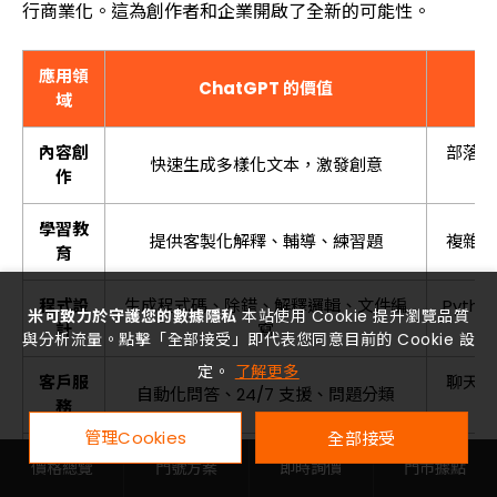
行商業化。這為創作者和企業開啟了全新的可能性。
應用領
ChatGPT 的價值
域
內容創
部落格
快速生成多樣化文本，激發創意
作
學習教
提供客製化解釋、輔導、練習題
複雜概
育
程式設
生成程式碼、除錯、解釋邏輯、文件編
Pyth
米可致力於守護您的數據隱私
本站使用 Cookie 提升瀏覽品質
計
寫
與分析流量。點擊「全部接受」即代表您同意目前的 Cookie 設
定。
了解更多
客戶服
聊天機
自動化問答、24/7 支援、問題分類
務
管理Cookies
全部接受
市場行
市場分析、廣告文案、產品描述、報告
競品分
價格總覽
門號方案
即時詢價
門市據點
銷
摘要