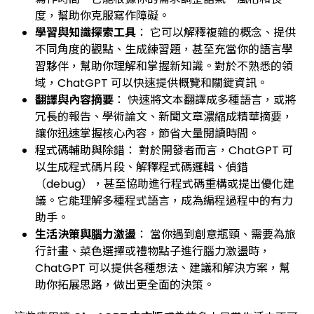
度，幫助你克服寫作障礙。
學習與知識探索工具
： 它可以解釋複雜的概念、提供
不同角度的觀點、生成練習題，甚至充當你的語言學
習夥伴，幫助你理解和掌握新知識。對於不熟悉的領
域，ChatGPT 可以快速提供概覽和關鍵資訊。
翻譯與內容摘要
： 快速將文本翻譯成多種語言，或將
冗長的報告、學術論文、新聞文章濃縮成精華摘要，
讓你迅速掌握核心內容，節省大量閱讀時間。
程式碼輔助與除錯： 對於開發者而言，ChatGPT 可
以生成程式碼片段、解釋程式碼邏輯、偵錯
（debug），甚至協助進行程式碼重構或提出優化建
議。它能理解多種程式語言，成為編程過程中的有力
助手。
生活決策與腦力激盪
： 當你遇到創意瓶頸、需要為旅
行計畫、菜色選擇或禮物點子進行腦力激盪時，
ChatGPT 可以提供各種想法、建議和解決方案，幫
助你拓展思路，做出更全面的決策。