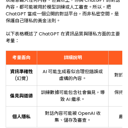
以隨意輸入任何內容。但實際上，你與 ChatGPT 的對話
內容，都可能被用於模型訓練或人工審查。所以，把
ChatGPT 當成一個公開的對話平台，而非私密空間，是
保護自己隱私的黃金法則。
以下表格概述了 ChatGPT 在資訊品質與隱私方面的主要
考量：
考量面向
詳細說明
使
資訊準確性
AI 可能生成看似合理但錯誤或
對於重
(幻覺)
虛構的內容。
訓練數據可能包含社會偏見，導
保持批
偏見與道德
致 AI 繼承。
對話內容可能被 OpenAI 收
個人隱私
嚴禁
集、儲存及審查。