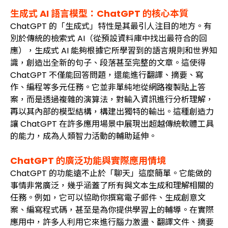
生成式 AI 語言模型：ChatGPT 的核心本質
ChatGPT 的「生成式」特性是其最引人注目的地方。有
別於傳統的檢索式 AI（從預設資料庫中找出最符合的回
應），生成式 AI 能夠根據它所學習到的語言規則和世界知
識，創造出全新的句子、段落甚至完整的文章。這使得
ChatGPT 不僅能回答問題，還能進行翻譯、摘要、寫
作、編程等多元任務。它並非單純地從網路複製貼上答
案，而是透過複雜的演算法，對輸入資訊進行分析理解，
再以其內部的模型結構，構建出獨特的輸出。這種創造力
讓 ChatGPT 在許多應用場景中展現出超越傳統軟體工具
的能力，成為人類智力活動的輔助延伸。
ChatGPT 的廣泛功能與實際應用情境
ChatGPT 的功能遠不止於「聊天」這麼簡單。它能做的
事情非常廣泛，幾乎涵蓋了所有與文本生成和理解相關的
任務。例如，它可以協助你撰寫電子郵件、生成創意文
案、編寫程式碼，甚至是為你提供學習上的輔導。在實際
應用中，許多人利用它來進行腦力激盪、翻譯文件、摘要