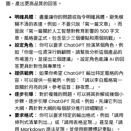
圖，產出更高品質的回答。
明確具體
： 盡量讓你的問題或指令明確具體，避免模
糊不清的表達。例如，不要只說「寫一篇文章」，而
是說「寫一篇關於人工智慧對教育影響的 500 字文
章，風格要正式，包含至少三個優點和兩個挑戰」。
設定角色
： 你可以要求 ChatGPT 扮演某個角色，例
如「你是一位資深行銷顧問，請幫我分析這個產品的
市場潛力，並提出三個建議」。設定角色能讓 AI 的回
答更具針對性與專業性。
提供範例
： 如果你希望 ChatGPT 輸出特定風格的內
容，可以提供一些範例。例如：「請以李白風格寫一
首關於月亮的詩。參考這首：靜夜思…」。
逐步引導
： 對於複雜的問題，可以將其拆解成幾個小
步驟，逐步引導 ChatGPT 完成。例如，先讓它列出
大綱，再針對大綱的每個部分進行詳細闡述。
要求格式
： 你可以要求特定的輸出格式，例如「請用
條列式清單列出...」或「請用表格呈現...」甚至是「請
用 Markdown 語法呈現，並使用粗體標記重點」。