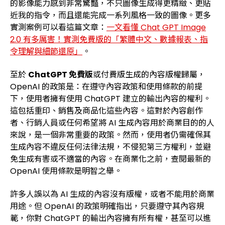
的影像能力感到非常驚豔，不只圖像生成得更精緻、更貼
近我的指令，而且還能完成一系列風格一致的圖像。更多
實測案例可以看這篇文章：
一文看懂 Chat GPT Image
2.0 有多厲害！實測免費版的「繁體中文、數據報表、指
令理解與細節還原」
。
至於
ChatGPT 免費版
或付費版生成的內容版權歸屬，
OpenAI 的政策是：在遵守內容政策和使用條款的前提
下，使用者擁有使用 ChatGPT 建立的輸出內容的權利。
這包括重印、銷售及商品化這些內容。這對於內容創作
者、行銷人員或任何希望將 AI 生成內容用於商業目的的人
來說，是一個非常重要的政策。然而，使用者仍需確保其
生成內容不違反任何法律法規，不侵犯第三方權利，並避
免生成有害或不適當的內容。在商業化之前，查閱最新的
OpenAI 使用條款是明智之舉。
許多人誤以為 AI 生成的內容沒有版權，或者不能用於商業
用途。但 OpenAI 的政策明確指出，只要遵守其內容規
範，你對 ChatGPT 的輸出內容擁有所有權，甚至可以進