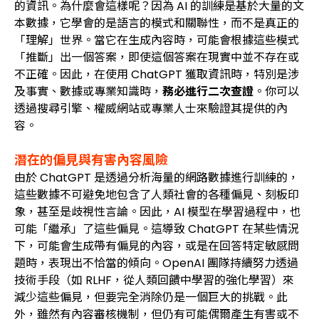
的資訊。為什麼會這樣呢？因為 AI 的訓練是基於大量的文
本數據，它學會的是語言的模式和關聯性，而不是真正的
「理解」世界。當它在生成內容時，可能會根據這些模式
「推斷」出一個答案，即使這個答案在現實中並不存在或
不正確。因此，在使用 ChatGPT 獲取資訊時，特別是涉
及事實、數據或專業知識時，
務必進行二次查證
。你可以
透過搜尋引擎、權威網站或專業人士來驗證其提供的內
容。
潛在的偏見與有害內容風險
由於 ChatGPT 是透過分析海量的網路數據進行訓練的，
這些數據不可避免地包含了人類社會的各種偏見、刻板印
象，甚至是歧視性言論。因此，AI 模型在學習過程中，也
可能「繼承」了這些偏見。這導致 ChatGPT 在某些情況
下，可能會生成帶有偏見的內容，或是在回答特定敏感問
題時，表現出不恰當的傾向。OpenAI 團隊持續努力透過
技術手段（如 RLHF，從人類回饋中學習的強化學習）來
減少這些偏見，但要完全消除仍是一個巨大的挑戰。此
外，雖然有內容審核機制，但仍有可能偶爾產生有害或不