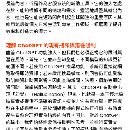
長篇內容，或是作為客服系統的輔助工具。它的強大之處
在於，能夠根據不同的情境和需求，靈活地調整其輸出內
容，這也是它能在短時間內引起全球關注的重要原因。其
應用範疇從個人日常生活到專業工作領域，都展現了提升
效率和創造力的潛力。
理解 ChatGPT 的現有瓶頸與潛在限制
儘管 ChatGPT 功能強大，但我們也必須正視它的限制與
潛在風險。首先，它並非全知全能，不同模型的知識更新
範圍不同。若使用 ChatGPT 搜尋功能，系統可直接從網
路取得即時資訊；若未啟用搜尋模式，則回答仍可能受模
型訓練資料時間影響。因此查詢新聞、法規、價格等即時
資訊時，建議搭配來源驗證。 其次，ChatGPT 有時會出
現「幻覺」（Hallucination）現象，也就是一本正經地編
造事實或提供不準確的資訊。這並非它有意欺騙，而是模
型在生成過程中，基於訓練數據的模式進行推斷，有時會
產生看似合理但實為錯誤的內容。因此，對於 ChatGPT
的輸出，我們始終需要保持批判性思考，並進行事實查
核，尤其是在涉及重要資訊時。了解這些限制有助於我們