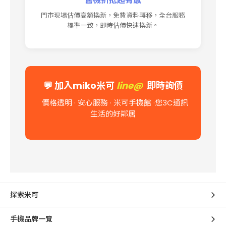
舊機折抵超有感
門市現場估價高額換新，免費資料轉移，全台服務
標準一致，即時估價快速換新。
💬
加入miko米可
line@
即時詢價
價格透明 · 安心服務 · 米可手機館
·您3C通訊
生活的好鄰居
探索米可
手機品牌一覽