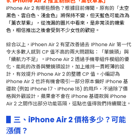
5.
iPhone Air 2 推
全新顏色「薰衣草紫」
iPhone Air 2 有哪些顏色？根據目前傳聞，原有的「
太空
黑色
、
雲白色
、
淺金色」將保持不變
，但天藍色可能改為
「薰衣草紫」，從洩漏的圖片中看來，是非常淡的嫩紫
色，相信推出之後會受到不少女性的歡迎。
綜合以上，iPhoen Air 2 有望改善過去 IPhone Air 第一代
令大多數人感到 CP 值不高的兩大問題點：「
單鏡頭」與
「續航力不足」。iPhone Air 2 透過手機零組件模組的優
化、能耗的改善與雙鏡頭設計，加上維持一貫輕薄的設
計，有效提升 iPhone Air 2 的整體 CP 值。小編認為
iPhone Air 2 也許有機會吸引一部分原本偏好 iPhone 基
礎款 (例如 iPhone 17、iPhone 18) 的用戶，不過除了價
格與外觀設計，蘋果會不會在 iPhone 基礎款與 iPhone
Air 2 之間作出部分功能區隔，這點也值得我們持續關注。
▋三、iPhone Air 2 價格多少？可能
漲價？