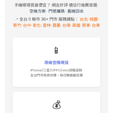
手機哪裡買最便宜？ 網友好評 通信行推薦首選
·
空機方案
·
門號攜碼
·
舊機回收
全台 11 縣市 36+ 門市 服務據點：
台北
·
桃園
·
📍
新竹
·
台中
·
彰化
·
雲林
·
嘉義
·
台南
·
高雄
·
屏東
·
台東
📱
原廠空機現貨
iPhone/三星/OPPO/vivo授權經銷
全台門市現貨供應，每日精選最低價
💰