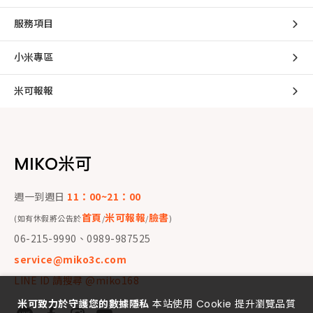
服務項目
小米專區
米可報報
MIKO米可
週一到週日
11：00~21：00
首頁
米可報報
臉書
(如有休假將公告於
/
/
)
06-215-9990、0989-987525
service@miko3c.com
LINE ID 請搜尋 @miko168
米可致力於守護您的數據隱私
本站使用 Cookie 提升瀏覽品質