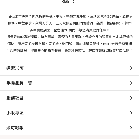
務！
miko米可專售全新未拆的手機、平板、智慧穿戴手環、生活家電等3C產品，並提供
遠傳、中華電信、台灣大哥大，三大電信公司的門號續約、新辦、攜碼服務。 經營
多年實體店面，全台逾26間門市讓您購買更有保障。
提供舒適的購物環境，擁有專業、資深的人員服務，保證充足的現貨和比市場更低的
價格，讓您買手機最划算。買手機、辦門號、續約或購買配件，miko米可是您通訊
生活的好鄰居，提供安心的購物體驗，最新科技商品，趕快來選購您所需的產品吧！
探索米可
手機品牌一覽
服務項目
小米專區
米可報報