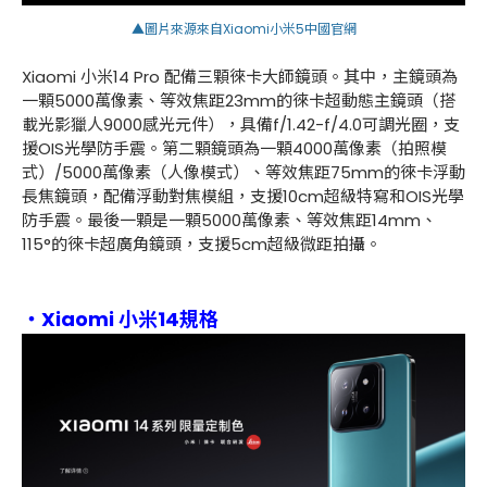
▲圖片來源來自Xiaomi小米5中國官網
Xiaomi
小米
14 Pro
配備三顆徠卡大師鏡頭。其中，主鏡頭為
一顆
5000
萬像素、等效焦距
23mm
的徠卡超動態主鏡頭（搭
載光影獵人
9000
感光元件），具備
f/1.42-f/4.0
可調光圈，支
援
OIS
光學防手震。第二顆鏡頭為一顆
4000
萬像素（拍照模
式）
/5000
萬像素（人像模式）、等效焦距
75mm
的徠卡浮動
長焦鏡頭，配備浮動對焦模組，支援
10cm
超級特寫和
OIS
光學
防手震。最後一顆是一顆
5000
萬像素、等效焦距
14mm
、
115°
的徠卡超廣角鏡頭，支援
5cm
超級微距拍攝。
・Xiaomi 小米14規格