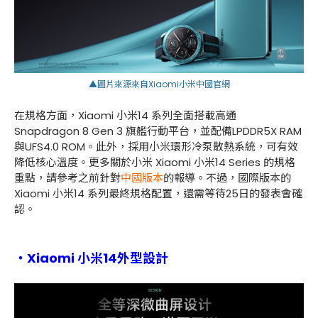
▲圖片來源來自Xiaomi小米中國官網
在規格方面，
Xiaomi
小米
14
系列全面搭載高通
Snapdragon 8 Gen 3
旗艦行動平台，並配備
LPDDR5X RAM
與
UFS4.0 ROM
。此外，採用小米環形冷泵散熱系統，可有效
降低核心溫度。更多關於小米
Xiaomi
小米
14 Series
的規格
重點，請參考之前針對
中國版本
的報導。不過，國際版本的
Xiaomi
小米
14
系列最終規格配置，還需等待
25
日的發表會確
認。
・Xiaomi 小米14外型設計