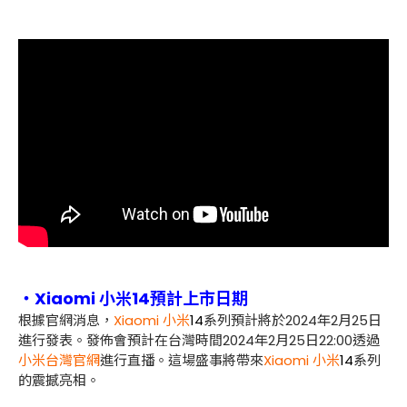
・Xiaomi 小米14預計上市日期
根據官網消息，
Xiaomi
小米
14
系列預計將於
2024
年
2
月
25
日
進行發表。發佈會預計在台灣時間
2024
年
2
月
25
日
22:00
透過
小米台灣官網
進行直播。這場盛事將帶來
Xiaomi
小米
14
系列
的震撼亮相。