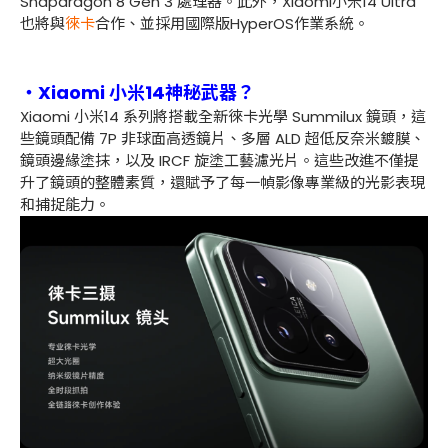
Snapdragon 8 Gen 3
處理器。此外，
Xiaomi
小米
14 Ultra
也將與
徠卡
合作、並採用國際版
HyperOS
作業系統。
・Xiaomi 小米14神秘武器？
Xiaomi
小米
14
系列將搭載全新徠卡光學
Summilux
鏡頭，這
些鏡頭配備
7P
非球面高透鏡片、多層
ALD
超低反奈米鍍膜、
鏡頭邊緣塗抹，以及
IRCF
旋塗工藝濾光片。這些改進不僅提
升了鏡頭的整體素質，還賦予了每一幀影像專業級的光影表現
和捕捉能力。