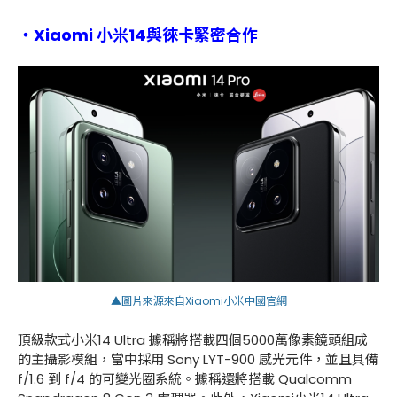
・Xiaomi 小米14與徠卡緊密合作
▲圖片來源來自Xiaomi小米中國官網
頂級款式小米
14 Ultra
據稱將搭載四個
5000
萬像素鏡頭組成
的主攝影模組，當中採用
Sony LYT-900
感光元件，並且具備
f/1.6
到
f/4
的可變光圈系統。據稱還將搭載
Qualcomm