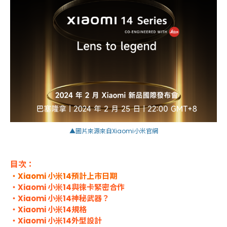
▲圖片來源來自Xiaomi小米官網
目次：
・Xiaomi 小米14預計上市日期
・Xiaomi 小米14與徠卡緊密合作
・Xiaomi 小米14神秘武器？
・Xiaomi 小米14規格
・Xiaomi 小米14外型設計