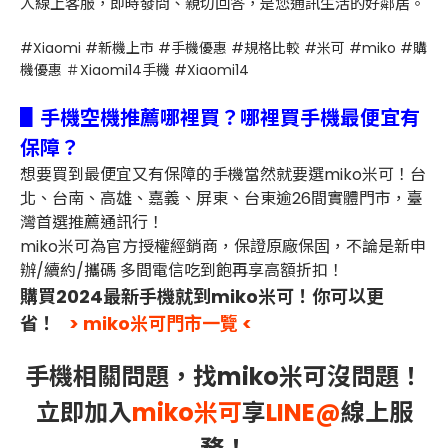
人線上客服，即時發問、親切回答，是您通訊生活的好鄰居。
#Xiaomi #新機上市 #手機優惠 #規格比較 #米可 #miko #購
機優惠 ＃Xiaomi14手機 #Xiaomi14
▋手機空機推薦哪裡買？哪裡買手機最便宜有
保障？
想要買到最便宜又有保障的手機當然就要選miko米可！台
北、台南、高雄、嘉義、屏東、台東逾26間實體門市，臺
灣首選推薦通訊行！
miko米可為官方授權經銷商，保證原廠保固，不論是新申
辦/續約/攜碼 多間電信吃到飽再享高額折扣！
購買2024最新手機就到miko米可！你可以更
省！
> miko米可門市一覽 <
手機相關問題，找miko米可沒問題！
立即加入
miko米可
享
LINE@
線上服