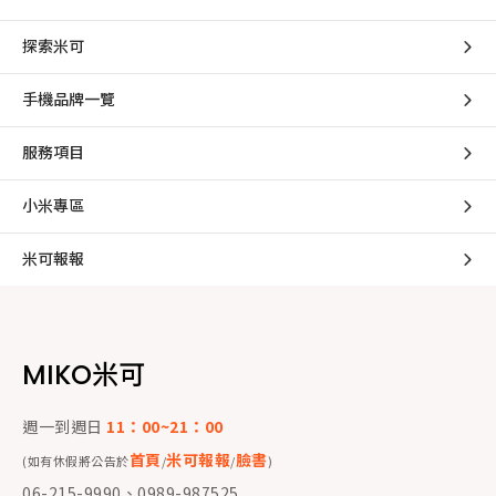
探索米可
手機品牌一覽
服務項目
小米專區
米可報報
MIKO米可
週一到週日
11：00~21：00
首頁
米可報報
臉書
(如有休假將公告於
/
/
)
06-215-9990、0989-987525