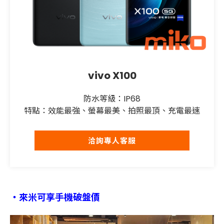
vivo X100
防水等級：IP68
特點：效能最強、螢幕最美、拍照最頂、充電最速
洽詢專人客服
・
來米可享手機破盤價