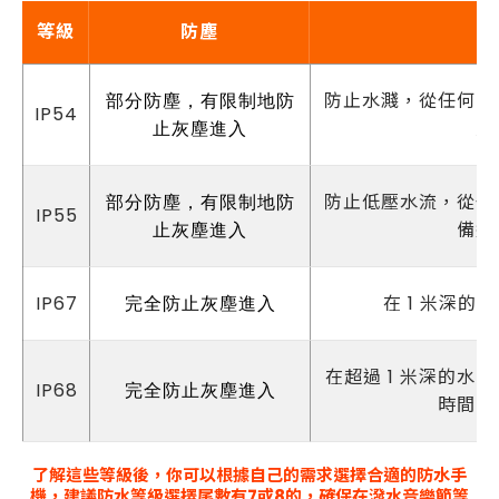
等級
防塵
防止水濺，從任何方
部分防塵，有限制地防
IP54
成
止灰塵進入
防止低壓水流，從任
部分防塵，有限制地防
IP55
備造
止灰塵進入
IP67
在 1 米深的
完全防止灰塵進入
在超過 1 米深的水
IP68
完全防止灰塵進入
時間由
了解這些等級後，你可以根據自己的需求選擇合適的防水手
機，建議防水等級選擇尾數有7或8的，確保在潑水音樂節等