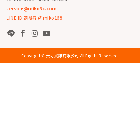
service@miko3c.com
LINE ID 請搜尋 @miko168
Copyright ©
米可資訊有限公司
All Rights Reserved.