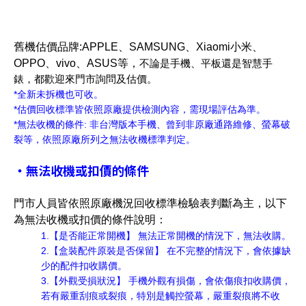
舊機估價品牌
:APPLE
、
SAMSUNG
、
Xiaomi
小米、
OPPO
、
vivo
、
ASUS
等，
不論是手機、平板還是智慧手
錶，都歡迎來門市詢問及估價。
*
全新未拆機也可收。
*
估價回收標準皆依照原廠提供檢測內容，需現場評估為準。
*
無法收機的條件
:
非台灣版本手機、曾到非原廠通路維修、螢幕破
裂等，依照原廠所列之無法收機標準判定。
・
無法收機或扣價的條件
門市人員皆依照原廠機況回收標準檢驗表判斷為主，以下
為無法收機或扣價的條件說明：
1.
【是否能正常開機】 無法正常開機的情況下，無法收購。
2.
【盒裝配件原裝是否保留】 在不完整的情況下，會依據缺
少的配件扣收購價。
3.
【外觀受損狀況】 手機外觀有損傷，會依傷痕扣收購價，
若有嚴重刮痕或裂痕，特別是觸控螢幕，嚴重裂痕將不收