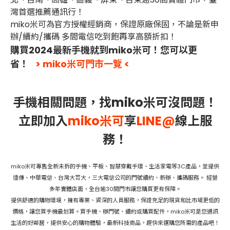
灣首選推薦通訊行！
miko米可為官方授權經銷商，保證原廠保固，不論是新申
辦/續約/攜碼 多間電信吃到飽再享高額折扣！
購買2024最新手機就到miko米可！您可以更
省！
> miko米可門市一覽 <
手機相關問題，找miko米可沒問題！
立即加入
miko米可
享
LINE@
線上服
務！
miko米可專售全新未拆的手機、平板、智慧穿戴手環、生活家電等3C產品，並提供
遠傳、中華電信、台灣大哥大，三大電信公司的門號續約、新辦、攜碼服務。 經營
多年實體店面，全台逾30間門市讓您購買更有保障。
提供舒適的購物環境，擁有專業、資深的人員服務，保證充足的現貨和比市場更低的
價格，讓您買手機最划算。買手機、辦門號、續約或購買配件，miko米可是您通訊
生活的好鄰居，提供安心的購物體驗，最新科技商品，趕快來選購您所需的產品吧！