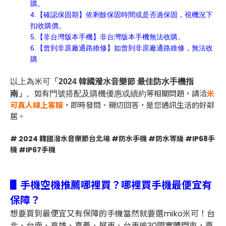
購。
4.
【確認保固期】依剩餘保固時間或是否過保固，視機況下
扣收購價。
5.
【非台灣版本手機】非台灣版本手機無法收購。
6.
【曾到非原廠通路維修】
如曾到非原廠通路維修，無法收
購
以上為米可
「2024 韓國潑水音樂節 最佳防水手機指
如有
等相關問題，請洽
米
南」
。
門號搭配及購機優惠或續約
可真人線上客服
，即時發問、親切回答，是您通訊生活的好鄰
居。
# 2024 韓國潑水音樂節台北場 #防水手機 #防水等級 #IP68手
機 #IP67手機
▋手機空機推薦哪裡買？哪裡買手機最便宜有
保障？
想要買到最便宜又有保障的手機當然就要選miko米可！台
北、台南、高雄、嘉義、屏東、台東逾30間實體門市，臺