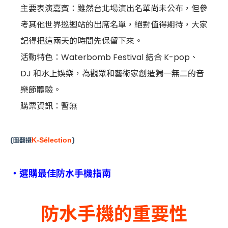
主要表演嘉賓：雖然台北場演出名單尚未公布，但參
考其他世界巡迴站的出席名單，絕對值得期待，大家
記得把這兩天的時間先保留下來。
活動特色：Waterbomb Festival 結合 K-pop、
DJ 和水上娛樂，為觀眾和藝術家創造獨一無二的音
樂節體驗。
購票資訊：暫無
(圖翻攝
K-Sélection
)
・
選購最佳防水手機指南
防水手機的重要性