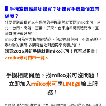
▋手機空機推薦哪裡買？哪裡買手機最便宜有
保障？
想要買到最便宜又有保障的手機當然就要選miko米可！台
北、台南、高雄、嘉義、屏東、台東逾31間實體門市，臺
灣首選推薦通訊行！
miko米可為官方授權經銷商，保證原廠保固，不論是新申
辦/續約/攜碼 多間電信吃到飽再享高額折扣！
購買2025最新手機就到miko米可！您可以更省！
> miko米可門市一覽 <
手機相關問題，找miko米可沒問題！
立即加入
miko米可
享
LINE@
線上服
務！
miko米可專售全新未拆的手機、平板、智慧穿戴手環、生活家電等3C產品，並提供