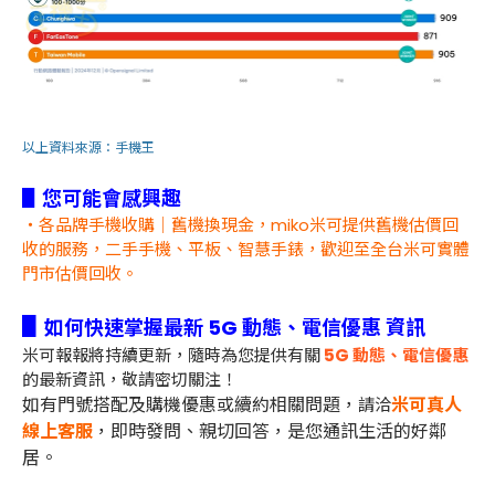
以上資料來源：
手機王
▋您可能會感興趣
・各品牌手機收購｜舊機換現金，miko米可提供舊機估價回
收的服務，二手手機、平板、智慧手錶，歡迎至全台米可實體
門市估價回收。
▋
如何快速掌握最新 5G 動態、電信優惠 資訊
米可報報將持續更新，隨時為您提供有關
5G 動態、電信優惠
的最新資訊，敬請密切關注！
如有門號搭配及購機優惠或續約相關問題，
米可真人
請洽
線上客服
，即時發問、親切回答，是您通訊生活的好鄰
居。