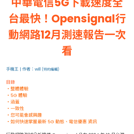
中華電信5G下載速度全
台最快！Opensignal行
動網路12月測速報告一次
看
手機王 | 作者：will
(特約編輯)
目錄
・整體體驗
・5G 體驗
・涵蓋
・一致性
・您可能會感興趣
・如何快速掌握最新 5G 動態、電信優惠 資訊