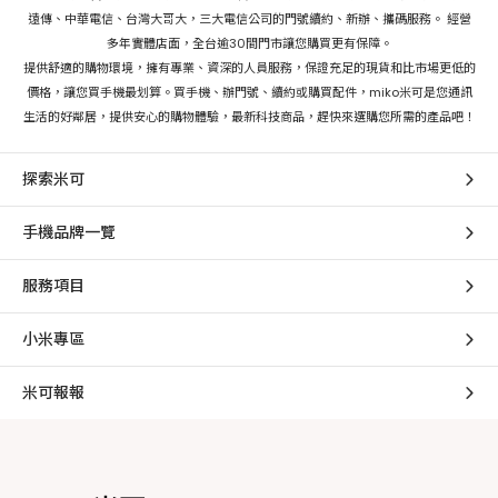
遠傳、中華電信、台灣大哥大，三大電信公司的門號續約、新辦、攜碼服務。 經營
多年實體店面，全台逾30間門市讓您購買更有保障。
提供舒適的購物環境，擁有專業、資深的人員服務，保證充足的現貨和比市場更低的
價格，讓您買手機最划算。買手機、辦門號、續約或購買配件，miko米可是您通訊
生活的好鄰居，提供安心的購物體驗，最新科技商品，趕快來選購您所需的產品吧！
探索米可
手機品牌一覽
服務項目
小米專區
米可報報