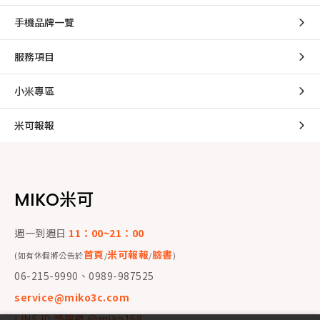
手機品牌一覽
服務項目
小米專區
米可報報
MIKO米可
週一到週日
11：00~21：00
首頁
米可報報
臉書
(如有休假將公告於
/
/
)
06-215-9990、0989-987525
service@miko3c.com
LINE ID 請搜尋 @miko168