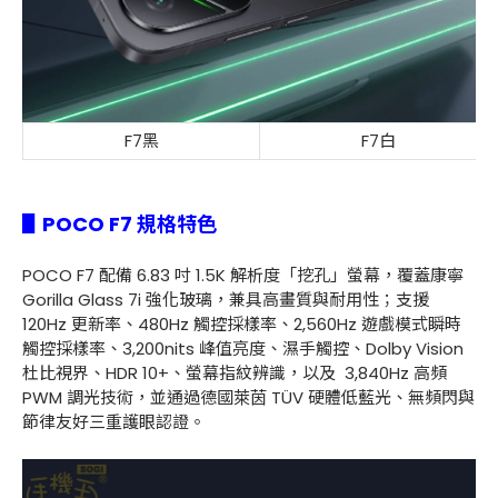
F7黑
F7白
▋POCO F7 規格特色
POCO F7 配備 6.83 吋 1.5K 解析度「挖孔」螢幕，覆蓋康寧
Gorilla Glass 7i 強化玻璃，兼具高畫質與耐用性；支援
120Hz 更新率、480Hz 觸控採樣率、2,560Hz 遊戲模式瞬時
觸控採樣率、3,200nits 峰值亮度、濕手觸控、Dolby Vision
杜比視界、HDR 10+、螢幕指紋辨識，以及 3,840Hz 高頻
PWM 調光技術，並通過德國萊茵 TÜV 硬體低藍光、無頻閃與
節律友好三重護眼認證。