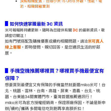
頂規相機配置：台版小米 15 Ultra 外觀、性能、電
池、相機開箱實測
▋
如何快速掌握最新 3C 資訊
米可報報將持續更新，隨時為您提供有關
3C
的最新資訊，敬
請密切關注！
如有門號搭配及購機優惠或續約相關問題，
米可真人
請洽
線上客服
，即時發問、親切回答，是您通訊生活的好鄰
居。
▋手機空機推薦哪裡買？哪裡買手機最便宜有
保障？
想要買到最便宜又有保障的手機當然就要選miko米可！台
北、桃園、雲林、台南、高雄、屏東、嘉義、台北、桃
園、台東逾34間實體門市，臺灣首選推薦通訊行！
miko米可為官方授權經銷商，保證原廠保固，不論是新申
辦/續約/攜碼 多間電信吃到飽再享高額折扣！