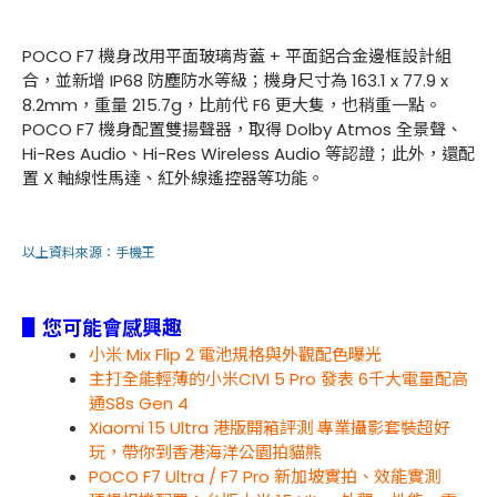
POCO F7 機身改用平面玻璃背蓋 + 平面鋁合金邊框設計組
合，並新增 IP68 防塵防水等級；機身尺寸為 163.1 x 77.9 x
8.2mm，重量 215.7g，比前代 F6 更大隻，也稍重一點。
POCO F7 機身配置雙揚聲器，取得 Dolby Atmos 全景聲、
Hi-Res Audio、Hi-Res Wireless Audio 等認證；此外，還配
置 X 軸線性馬達、紅外線遙控器等功能。
以上資料來源：
手機王
▋您可能會感興趣
小米 Mix Flip 2 電池規格與外觀配色曝光
主打全能輕薄的小米CIVI 5 Pro 發表 6千大電量配高
通S8s Gen 4
Xiaomi 15 Ultra 港版開箱評測 專業攝影套裝超好
玩，帶你到香港海洋公園拍貓熊
POCO F7 Ultra / F7 Pro 新加坡實拍、效能實測