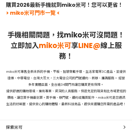
購買2026最新手機就到miko米可！您可以更省！
> miko米可門市一覽 <
手機相關問題，找miko米可沒問題！
立即加入
miko米可
享
LINE@
線上服
務！
miko米可專售全新未拆的手機、平板、智慧穿戴手環、生活家電等3C產品，並提供
遠傳、中華電信、台灣大哥大，三大電信公司的門號續約、新辦、攜碼服務。 經營
多年實體店面，全台逾34間門市讓您購買更有保障。
提供舒適的購物環境，擁有專業、資深的人員服務，保證充足的現貨和比市場更低的
價格，讓您買手機最划算。買手機、辦門號、續約或購買配件，miko米可是您通訊
生活的好鄰居，提供安心的購物體驗，最新科技商品，趕快來選購您所需的產品吧！
探索米可