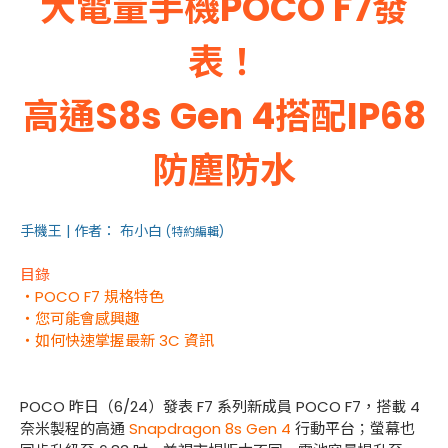
大電量手機POCO F7發
表！
高通S8s Gen 4搭配IP68
防塵防水
手機王 | 作者： 布小白
(特約編輯)
目錄
・POCO F7 規格特色
・您可能會感興趣
・如何快速掌握最新 3C 資訊
POCO 昨日（6/24）發表 F7 系列新成員 POCO F7，搭載 4
奈米製程的高通
Snapdragon 8s Gen 4
行動平台；螢幕也