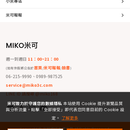
小米專區
米可報報
MIKO米可
週一到週日
11：00~21：00
首頁
米可報報
臉書
(如有休假將公告於
/
/
)
06-215-9990、0989-987525
service@miko3c.com
LINE ID 請搜尋 @miko168
米可致力於守護您的數據隱私
本站使用 Cookie 提升瀏覽品質
與分析流量。點擊「全部接受」即代表您同意目前的 Cookie 設
定。
了解更多
Copyright ©
米可資訊有限公司
All Rights Reserved.