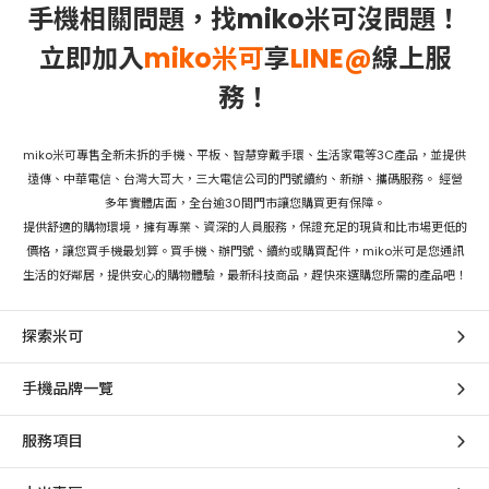
手機相關問題，找miko米可沒問題！
立即加入
miko米可
享
LINE@
線上服
務！
miko米可專售全新未拆的手機、平板、智慧穿戴手環、生活家電等3C產品，並提供
遠傳、中華電信、台灣大哥大，三大電信公司的門號續約、新辦、攜碼服務。 經營
多年實體店面，全台逾30間門市讓您購買更有保障。
提供舒適的購物環境，擁有專業、資深的人員服務，保證充足的現貨和比市場更低的
價格，讓您買手機最划算。買手機、辦門號、續約或購買配件，miko米可是您通訊
生活的好鄰居，提供安心的購物體驗，最新科技商品，趕快來選購您所需的產品吧！
探索米可
手機品牌一覽
服務項目