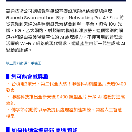
高通技術公司副總裁暨無線基礎設施與網路業務總經理
Ganesh Swaminathan 表示，Networking Pro A7 Elite 將
從寬頻到天線的各種關鍵元素整合到單一平台，包含 10G 光
纖、5G、乙太網路、射頻前端模組和濾波器。這個類別的閘
道器和路由器獲得變革性的 AI 處理能力，不僅可用於管理最
活躍的 Wi-Fi 7 網路的現代需求，還能產生由新一代生成式 AI
驅動的服務。
以上資料來源：
手機王
▋您可能會感興趣
・ 台積電3奈米、第二代全大核！聯發科AI旗艦晶片天璣9400
發表
・ 聯發科技推出全新天璣 9400 旗艦晶片 升級 Ai 體驗打造高
效能
・ 傳字節跳動將以華為提供處理器加速訓練、開發人工智慧
模型
▋
如何快速掌握最新 高通 資訊