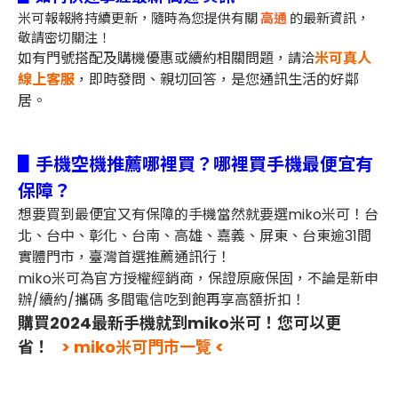
米可報報將持續更新，隨時為您提供有關
高通
的最新資訊，
敬請密切關注！
如有門號搭配及購機優惠或續約相關問題，
米可真人
請洽
線上客服
，即時發問、親切回答，是您通訊生活的好鄰
居。
▋手機空機推薦哪裡買？哪裡買手機最便宜有
保障？
想要買到最便宜又有保障的手機當然就要選miko米可！台
北、台中、彰化、台南、高雄、嘉義、屏東、台東逾31間
實體門市，臺灣首選推薦通訊行！
miko米可為官方授權經銷商，保證原廠保固，不論是新申
辦/續約/攜碼 多間電信吃到飽再享高額折扣！
購買2024最新手機就到miko米可！您可以更
省！
> miko米可門市一覽 <