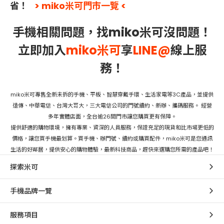
省！
> miko米可門市一覽 <
手機相關問題，找miko米可沒問題！
立即加入
miko米可
享
LINE@
線上服
務！
miko米可專售全新未拆的手機、平板、智慧穿戴手環、生活家電等3C產品，並提供
遠傳、中華電信、台灣大哥大，三大電信公司的門號續約、新辦、攜碼服務。 經營
多年實體店面，全台逾26間門市讓您購買更有保障。
提供舒適的購物環境，擁有專業、資深的人員服務，保證充足的現貨和比市場更低的
價格，讓您買手機最划算。買手機、辦門號、續約或購買配件，miko米可是您通訊
生活的好鄰居，提供安心的購物體驗，最新科技商品，趕快來選購您所需的產品吧！
探索米可
手機品牌一覽
服務項目