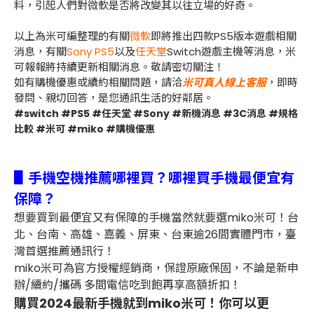
料，引起人們對微軟是否將改變其以往立場的好奇。
以上為米可編整理的有關
微軟
即將推出四款PS5版本遊戲相關
消息，有關
Sony PS5
以及
任天堂
Switch遊戲主機等消息，米
可報報將持續更新相關消息。敬請密切關注！
如有購機優惠或續約相關問題，請洽
米可真人線上客服
，即時
發問、親切回答，是您通訊生活的好鄰居。
#switch #PS5 #任天堂 #Sony #新機消息 #3C消息 #規格
比較 #米可 #miko #購機優惠
▋手機空機推薦哪裡買？哪裡買手機最便宜有
保障？
想要買到最便宜又有保障的手機當然就要選miko米可！台
北、台南、高雄、嘉義、屏東、台東逾26間實體門市，臺
灣首選推薦通訊行！
miko米可為官方授權經銷商，保證原廠保固，不論是新申
辦/續約/攜碼 多間電信吃到飽再享高額折扣！
購買2024最新手機就到miko米可！你可以更