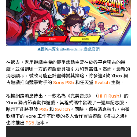
▲圖片來源來自
bethesda.net
遊戲官網
在過去，家用遊戲主機的競爭焦點主要在於各平台獨占的遊
戲，並強調哪一方的遊戲更具吸引力和豐富性。然而，最新的
消息顯示，微軟可能正計畫轉變其策略，將多達
4
款
Xbox
獨
占遊戲推向競爭對手的
Sony PS5
和任天堂
Switch
主機。
根據網路消息傳出，一款名為《完美音浪》（
Hi-Fi Rush
）的
Xbox
獨占節奏動作遊戲，其程式碼中發現了一週年紀念服，
暗示可能將登陸
PS5
和
Switch
。同時，還有消息指出，由微
軟旗下的
Rare
工作室開發的多人合作冒險遊戲《盜賊之海》
也將推出
PS5
版本。