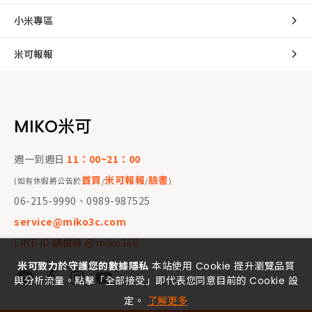
小米專區
米可報報
MIKO米可
週一到週日
11：00~21：00
首頁
米可報報
臉書
(如有休假將公告於
/
/
)
06-215-9990、0989-987525
service@miko3c.com
LINE ID 請搜尋 @miko168
米可致力於守護您的數據隱私
本站使用 Cookie 提升瀏覽品質
與分析流量。點擊「全部接受」即代表您同意目前的 Cookie 設
定。
了解更多