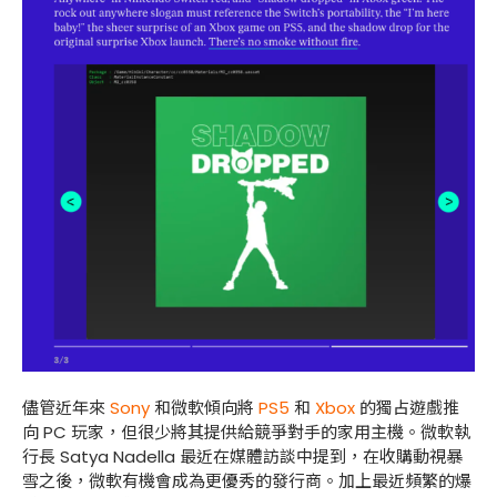
儘管近年來
Sony
和微軟傾向將
PS5
和
Xbox
的獨占遊戲推
向
PC
玩家，但很少將其提供給競爭對手的家用主機。微軟執
行長
Satya Nadella
最近在媒體訪談中提到，在收購動視暴
雪之後，微軟有機會成為更優秀的發行商。加上最近頻繁的爆