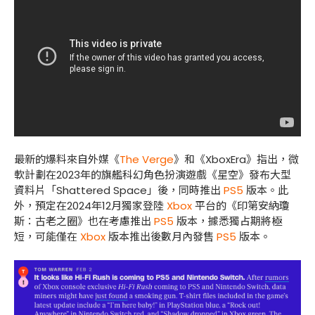
最新的爆料來自外媒《
The Verge
》和《
XboxEra
》指出，微
軟計劃在
2023
年的旗艦科幻角色扮演遊戲《星空》發布大型
資料片「
Shattered Space
」後，同時推出
PS5
版本。此
外，預定在
2024
年
12
月獨家登陸
Xbox
平台的《印第安納瓊
斯：古老之圈》也在考慮推出
PS5
版本，據悉獨占期將極
短，可能僅在
Xbox
版本推出後數月內發售
PS5
版本。