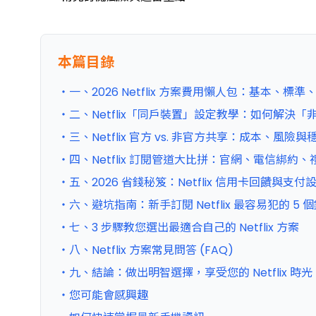
本篇目錄
・一、2026 Netflix 方案費用懶人包：基本、
・二、Netflix「同戶裝置」設定教學：如何解決
・三、Netflix 官方 vs. 非官方共享：成本、風險
・四、Netflix 訂閱管道大比拼：官網、電信綁約
・五、2026 省錢秘笈：Netflix 信用卡回饋與支
・六、避坑指南：新手訂閱 Netflix 最容易犯的 5 
・七、3 步驟教您選出最適合自己的 Netflix 方案
・八、Netflix 方案常見問答 (FAQ)
・九、結論：做出明智選擇，享受您的 Netflix 時光
・您可能會感興趣