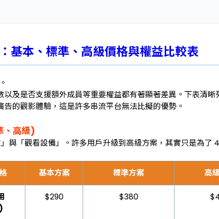
用懶人包：基本、標準、高級價格與權益比較表
級。
及是否支援額外成員等重要權益都有著顯著差異。下表清晰列出 N
廣告的觀影體驗，這是許多串流平台無法比擬的優勢。
標準、高級)
使用人數」與「觀看設備」。許多用戶升級到高級方案，其實只是為了
格
基本方案
標準方案
高
用
$290
$380
$
)