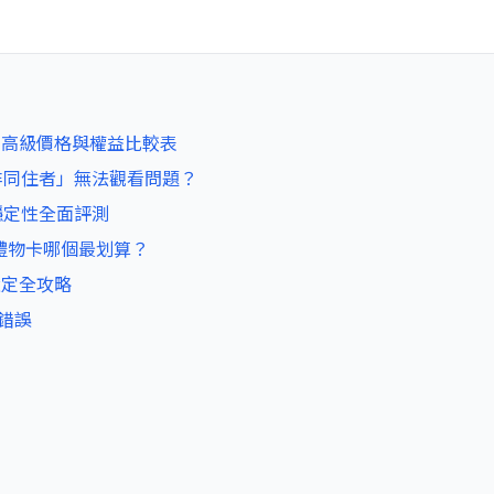
標準、高級價格與權益比較表
「非同住者」無法觀看問題？
與穩定性全面評測
、禮物卡哪個最划算？
付設定全攻略
個錯誤