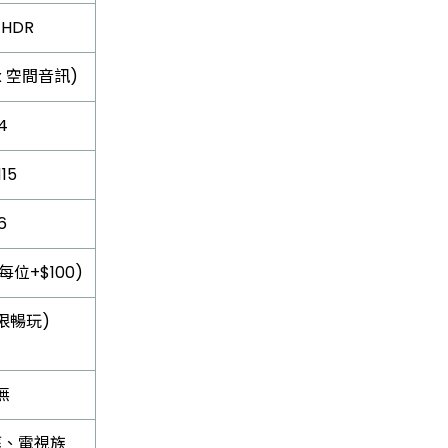
+HDR
lix 空間音訊)
4
115
6
(每位+$100)
無限暢玩)
無
庭、電視族