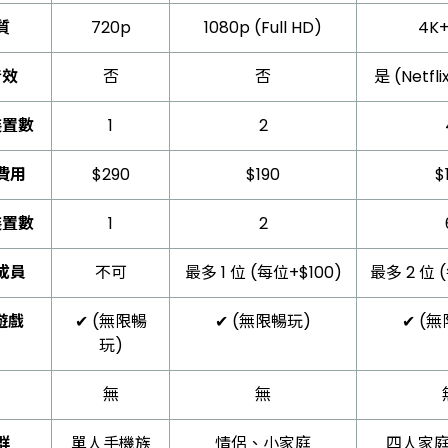
質
720p
1080p (Full HD)
4K
音效
否
否
是 (Netf
裝置數
1
2
費用
$290
$190
$
裝置數
1
2
成員
不可
最多 1 位 (每位+$100)
最多 2 位 
 遊戲
✔ (無限暢
✔ (無限暢玩)
✔ (
玩)
無
無
群
單人手機族
情侶、小家庭
四人家