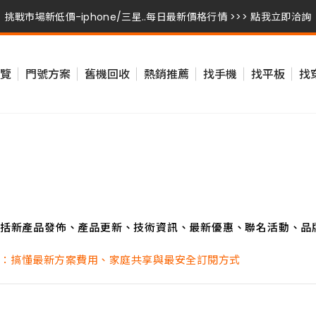
挑戰市場新低價-iphone/三星..每日最新價格行情 >>> 點我立即洽詢
挑戰市場新低價-iphone/三星..每日最新價格行情 >>> 點我立即洽詢
覽
門號方案
舊機回收
熱銷推薦
找手機
找平板
找
挑戰市場新低價-iphone/三星..每日最新價格行情 >>> 點我立即洽詢
括新產品發佈、產品更新、技術資訊、最新優惠、聯名活動、品
案完整解析：搞懂最新方案費用、家庭共享與最安全訂閱方式