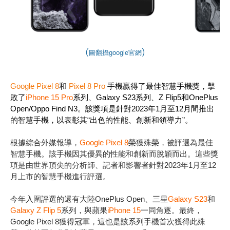
(
)
圖翻攝
google
官網
Google Pixel 8
和
Pixel 8 Pro
手機贏得了最佳智慧手機獎，擊
敗了
iPhone 15 Pro
系列、
Galaxy S23
系列、
Z Flip5
和
OnePlus
Open/Oppo Find N3
。該獎項是針對
2023
年
1
月至
12
月間推出
的智慧手機，以表彰其
“
出色的性能、創新和領導力
”
。
根據綜合外媒報導，
Google Pixel 8
榮獲殊榮，被評選為最佳
智慧手機。該手機因其優異的性能和創新而脫穎而出。這些獎
項是由世界頂尖的分析師、記者和影響者針對
2023
年
1
月至
12
月上市的智慧手機進行評選。
今年入圍評選的還有大陸
OnePlus Open
、三星
Galaxy S23
和
Galaxy Z Flip 5
系列，與蘋果
iPhone 15
一同角逐。最終，
Google Pixel 8
獲得冠軍，這也是該系列手機首次獲得此殊