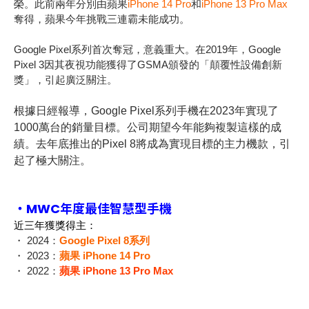
榮。此前兩年分別由蘋果
iPhone 14 Pro
和
iPhone 13 Pro Max
奪得，蘋果今年挑戰三連霸未能成功。
Google Pixel
系列首次奪冠，意義重大。在
2019
年，
Google
Pixel 3
因其夜視功能獲得了
GSMA
頒發的「顛覆性設備創新
獎」，引起廣泛關注。
根據日經報導，
Google Pixel
系列手機在
2023
年實現了
1000
萬台的銷量目標。公司期望今年能夠複製這樣的成
績。去年底推出的
Pixel 8
將成為實現目標的主力機款，引
起了極大關注。
・MWC年度最佳智慧型手機
近三年獲獎得主：
・
2024
：
Go
ogle Pixel 8
系列
・
2023
：
蘋果
iPhone 14 Pro
・
2022
：
蘋果
iPhone 13 Pro Max