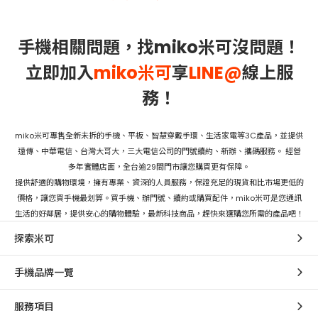
手機相關問題，找miko米可沒問題！
立即加入
miko米可
享
LINE@
線上服
務！
miko米可專售全新未拆的手機、平板、智慧穿戴手環、生活家電等3C產品，並提供
遠傳、中華電信、台灣大哥大，三大電信公司的門號續約、新辦、攜碼服務。 經營
多年實體店面，全台逾29間門市讓您購買更有保障。
提供舒適的購物環境，擁有專業、資深的人員服務，保證充足的現貨和比市場更低的
價格，讓您買手機最划算。買手機、辦門號、續約或購買配件，miko米可是您通訊
生活的好鄰居，提供安心的購物體驗，最新科技商品，趕快來選購您所需的產品吧！
探索米可
手機品牌一覽
服務項目