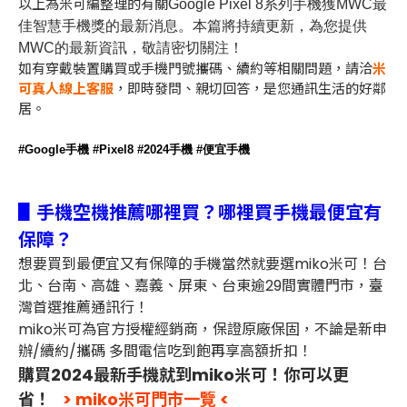
以上為米可編整理的有關
Google Pixel 8
系列手機獲
MWC
最
佳智慧手機獎的最新消息。本篇將持續更新，為您提供
MWC
的最新資訊，敬請密切關注！
如有穿戴裝置購買或手機門號攜碼、續約等相關問題，請洽
米
可真人線上客服
，即時發問、親切回答，是您通訊生活的好鄰
居。
#Google
手機
#Pixel8 #2024
手機
#
便宜手機
▋手機空機推薦哪裡買？哪裡買手機最便宜有
保障？
想要買到最便宜又有保障的手機當然就要選miko米可！台
北、台南、高雄、嘉義、屏東、台東逾29間實體門市，臺
灣首選推薦通訊行！
miko米可為官方授權經銷商，保證原廠保固，不論是新申
辦/續約/攜碼 多間電信吃到飽再享高額折扣！
購買2024最新手機就到miko米可！你可以更
省！
> miko米可門市一覽 <