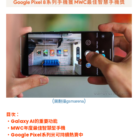
(
)
圖翻攝
gsmarena
目次：
・Galaxy AI的重要功能
・MWC年度最佳智慧型手機
・Google Pixel系列米可持續熱賣中