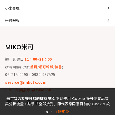
小米專區
米可報報
MIKO米可
週一到週日
11：00~21：00
首頁
米可報報
臉書
(如有休假將公告於
/
/
)
06-215-9990、0989-987525
service@miko3c.com
LINE ID 請搜尋 @miko168
米可致力於守護您的數據隱私
本站使用 Cookie 提升瀏覽品質
與分析流量。點擊「全部接受」即代表您同意目前的 Cookie 設
定。
了解更多