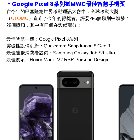
・Google Pixel 8系列獲MWC最佳智慧手機獎
在今年的巴塞隆納世界移動通訊大會中，全球移動大獎
（
GLOMO
）宣布了今年的得獎者。評委在
6
個類別中頒發了
28
個獎項，其中有四個在設備部分：
最佳智慧手機：
Google Pixel 8
系列
突破性設備創新：
Qualcomm Snapdragon 8 Gen 3
最佳連接消費者設備：
Samsung Galaxy Tab S9 Ultra
最佳展示：
Honor Magic V2 RSR Porsche Design