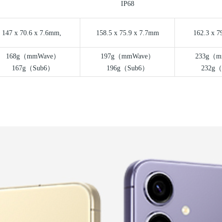
IP68
147 x 70.6 x 7.6mm,
158.5 x 75.9 x 7.7mm
162.3 x 7
168g
（
mmWave
）
197g
（
mmWave
）
233g
（
m
167g
（
Sub6
）
196g
（
Sub6
）
232g
（