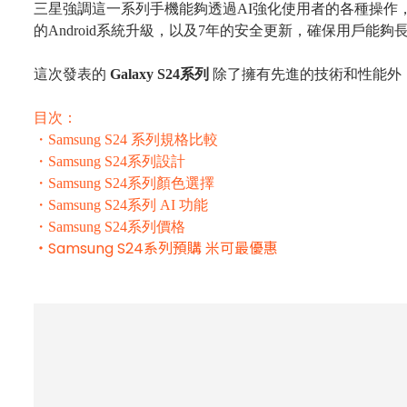
三星強調這一系列手機能夠透過
AI
強化使用者的各種操作
的
Android
系統升級，以及
7
年的安全更新，確保用戶能夠
這次發表的
Galaxy S24
系列
除了擁有先進的技術和性能外
目次：
・
Samsung S24
系列規格比較
・
Samsung S24
系列設計
・
Samsung S24
系列顏色選擇
・
Samsung S24
系列
AI
功能
・
Samsung S24
系列價格
・Samsung S24系列預購 米可最優惠