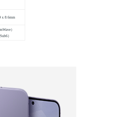
9 x 8.6mm
mWave
）
Sub6
）