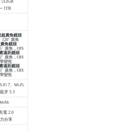
 512GB
+ 1TB
素超廣角鏡頭
、
120˚
廣角
素廣角鏡頭
5˚
廣角，
OIS
素遠距鏡頭
2˚
廣角，
OIS
學變焦
素遠距鏡頭
6˚
廣角，
OIS
學變焦
i-Fi 7
、
Wi-Fi
藍牙
5.3
0mAh
充電
2.0
力分享