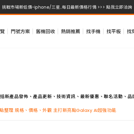
挑戰市場新低價-iphone/三星..每日最新價格行情 >>> 點我立即洽詢
挑戰市場新低價-iphone/三星..每日最新價格行情 >>> 點我立即洽詢
覽
門號方案
舊機回收
熱銷推薦
找手機
找平板
找
挑戰市場新低價-iphone/三星..每日最新價格行情 >>> 點我立即洽詢
括新產品發佈、產品更新、技術資訊、最新優惠、聯名活動、品
重點整理 規格、價格、外觀 主打新亮點Galaxy AI超強功能