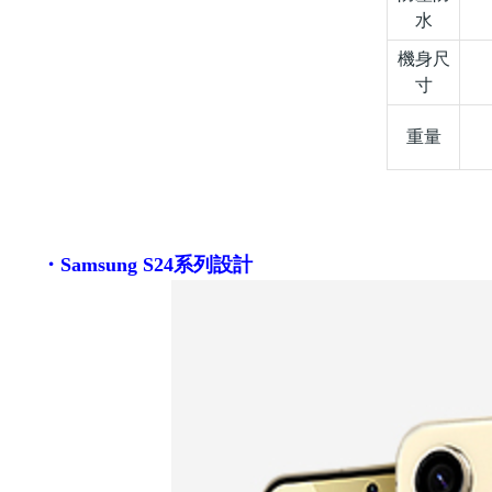
水
機身尺
寸
重量
・
Samsung S24
系列設計