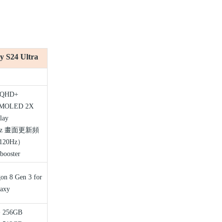
y S24 Ultra
QHD+
AMOLED 2X
lay
z
畫面更新頻
120Hz
）
booster
on 8 Gen 3 for
axy
 256GB