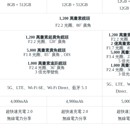
12GB +
8GB + 512GB
12GB + 512GB
12GB 
1,200
萬畫素鏡頭
F2.2
光圈、
80˚
廣角
1,200
萬畫
1,200
萬畫素超廣角鏡頭
F2.2
光圈
F2.2
光圈、
120˚
廣角
2
億萬畫
F1.7
光圈、
8
5,000
萬畫素廣角鏡頭
5,000
萬畫
F1.8
光圈、
85˚
廣角，
OIS
F3.4
光圈、
2
5
倍光
1,000
萬畫素遠距鏡頭
1,000
萬畫
F2.4
光圈、
36˚
廣角
F2.4
光圈、
3
3
倍光學變焦
3
倍光
5G
、
LTE
、
W
5G
、
LTE
、
Wi-Fi 6E
、
Wi-Fi Direct
、藍牙
5.3
Direct
、
4,000mAh
4,900mAh
5,00
超快速充電
2.0
超快速充電
2.0
超快速
無線電力分享
無線電力分享
無線電