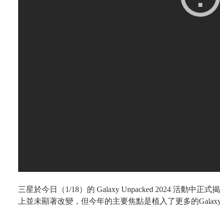
三星於今日（
1/18
）的
Galaxy Unpacked 2024
活動中正式揭
上並未顯著改變，但今年的主要焦點是植入了更多的
Galax