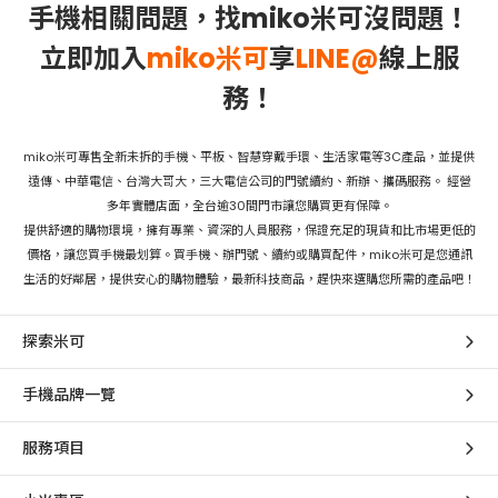
手機相關問題，找miko米可沒問題！
立即加入
miko米可
享
LINE@
線上服
務！
miko米可專售全新未拆的手機、平板、智慧穿戴手環、生活家電等3C產品，並提供
遠傳、中華電信、台灣大哥大，三大電信公司的門號續約、新辦、攜碼服務。 經營
多年實體店面，全台逾30間門市讓您購買更有保障。
提供舒適的購物環境，擁有專業、資深的人員服務，保證充足的現貨和比市場更低的
價格，讓您買手機最划算。買手機、辦門號、續約或購買配件，miko米可是您通訊
生活的好鄰居，提供安心的購物體驗，最新科技商品，趕快來選購您所需的產品吧！
探索米可
手機品牌一覽
服務項目