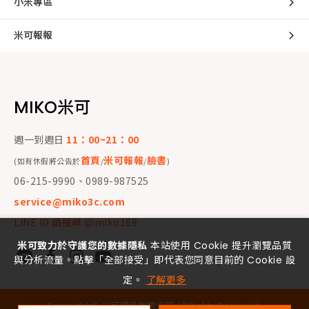
小米專區
米可報報
MIKO米可
週一到週日
11：00~21：00
首頁
米可報報
臉書
(如有休假將公告於
/
/
)
06-215-9990、0989-987525
service@miko3c.com
LINE ID 請搜尋 @miko168
米可致力於守護您的數據隱私
本站使用 Cookie 提升瀏覽品質
與分析流量。點擊「全部接受」即代表您同意目前的 Cookie 設
定。
了解更多
Copyright ©
米可資訊有限公司
All Rights Reserved.