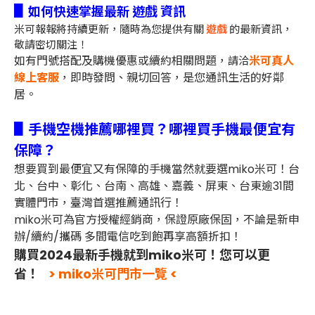
▋
如何快速掌握最新 遊戲 資訊
米可報報將持續更新，隨時為您提供有關
遊戲
的最新資訊，
敬請密切關注！
如有門號搭配及購機優惠或續約相關問題，
米可真人
請洽
線上客服
，即時發問、親切回答，是您通訊生活的好鄰
居。
▋手機空機推薦哪裡買？哪裡買手機最便宜有
保障？
想要買到最便宜又有保障的手機當然就要選miko米可！台
北、台中、彰化、台南、高雄、嘉義、屏東、台東逾31間
實體門市，臺灣首選推薦通訊行！
miko米可為官方授權經銷商，保證原廠保固，不論是新申
辦/續約/攜碼 多間電信吃到飽再享高額折扣！
購買2024最新手機就到miko米可！您可以更
省！
> miko米可門市一覽 <