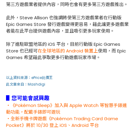
第三方遊戲業者提供內容，同時也會有更多第三方遊戲推出。
此外，Steve Allison 也強調將使第三方遊戲業者在行動版
Epic Games Store 發行遊戲變得更容易，藉此讓更多遊戲業
者能在此平台提供遊戲內容，並且吸引更多玩家使用。
除了進駐歐盟地區的 iOS 平台，目前行動版 Epic Games
Store 也已經可
在全球地區的 Android 裝置上
使用，而 Epic
Games 希望藉此爭取更多行動遊戲玩家市場。
以上資料來源：
ePrice比價王
此文章來自：Mashdigi
▋您可能會感興趣
・《Pokémon Sleep》加入與 Apple Watch 等智慧手錶連
動功能，配戴手錶即可遊玩
・全新手機卡牌遊戲《Pokémon Trading Card Game
Pocket》將於 10/30 登上 iOS、Android 平台