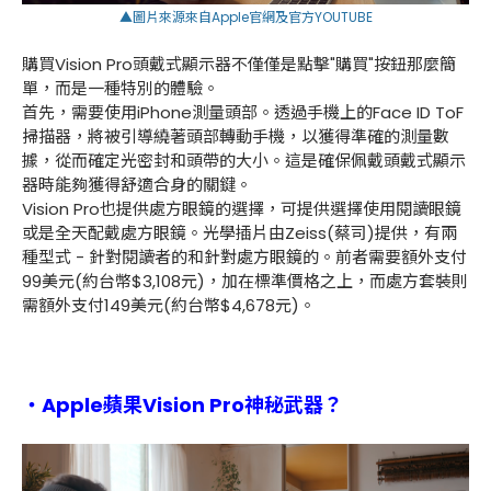
▲圖片來源來自
Apple官網
及
官方YOUTUBE
購買Vision Pro頭戴式顯示器不僅僅是點擊"購買"按鈕那麼簡
單，而是一種特別的體驗。
首先，需要使用iPhone測量頭部。透過手機上的Face ID ToF
掃描器，將被引導繞著頭部轉動手機，以獲得準確的測量數
據，從而確定光密封和頭帶的大小。這是確保佩戴頭戴式顯示
器時能夠獲得舒適合身的關鍵。
Vision Pro也提供處方眼鏡的選擇，可提供選擇使用閱讀眼鏡
或是全天配戴處方眼鏡。光學插片由Zeiss(蔡司)提供，有兩
種型式 - 針對閱讀者的和針對處方眼鏡的。前者需要額外支付
99美元(約台幣$3,108元)，加在標準價格之上，而處方套裝則
需額外支付149美元(約台幣$4,678元)。
・Apple蘋果Vision Pro神秘武器？