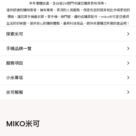
多年實體店面，全台逾26間門市讓您購買更有保障。
提供舒適的購物環境，擁有專業、資深的人員服務，保證充足的現貨和比市場更低的
價格，讓您買手機最划算。買手機、辦門號、續約或購買配件，miko米可是您通訊
生活的好鄰居，提供安心的購物體驗，最新科技商品，趕快來選購您所需的產品吧！
探索米可
手機品牌一覽
服務項目
小米專區
米可報報
MIKO米可