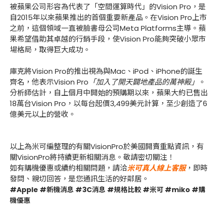
被蘋果公司形容為代表了「空間運算時代」的Vision Pro，是
自2015年以來蘋果推出的首個重要新產品。在Vision Pro上市
之前，這個領域一直被臉書母公司Meta Platforms主導。蘋
果希望借助其卓越的行銷手段，使Vision Pro能夠突破小眾市
場格局，取得巨大成功。
庫克將Vision Pro的推出視為與Mac、iPod、iPhone的誕生
齊名，他表示Vision Pro
「加入了開天闢地產品的萬神殿」
。
分析師估計，自上個月中開始的預購期以來，蘋果大約已售出
18萬台Vision Pro，以每台起價3,499美元計算，至少創造了6
億美元以上的營收。
以上為米可編整理的有關VisionPro於美國開賣重點資訊，有
關VisionPro將持續更新相關消息。敬請密切關注！
如有購機優惠或續約相關問題，請洽
米可真人線上客服
，即時
發問、親切回答，是您通訊生活的好鄰居。
#Apple #新機消息 #3C消息 #規格比較 #米可 #miko #購
機優惠