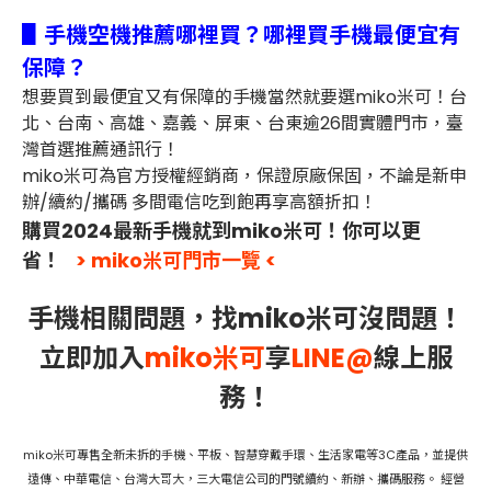
▋手機空機推薦哪裡買？哪裡買手機最便宜有
保障？
想要買到最便宜又有保障的手機當然就要選miko米可！台
北、台南、高雄、嘉義、屏東、台東逾26間實體門市，臺
灣首選推薦通訊行！
miko米可為官方授權經銷商，保證原廠保固，不論是新申
辦/續約/攜碼 多間電信吃到飽再享高額折扣！
購買2024最新手機就到miko米可！你可以更
省！
> miko米可門市一覽 <
手機相關問題，找miko米可沒問題！
立即加入
miko米可
享
LINE@
線上服
務！
miko米可專售全新未拆的手機、平板、智慧穿戴手環、生活家電等3C產品，並提供
遠傳、中華電信、台灣大哥大，三大電信公司的門號續約、新辦、攜碼服務。 經營