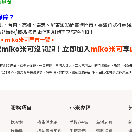
屬顧問
保障？
台北、台南、高雄、嘉義、屏東逾23間實體門市，臺灣首選推薦通
辦/續約/攜碼 多間電信吃到飽再享高額折扣！
> miko米可門市一覽 <
miko米可沒問題！立即加入
miko米可
享
家電等3C產品，並提供遠傳、中華電信、台灣大哥大，三大電信公司的門號續約、新辦、攜碼服
低的價格，讓您買手機最划算。買手機、辦門號、續約或購買配件，miko米可是您通訊生
服務項目
小米專區
找資費
找生活家電
手機/平板
生活周邊
找手機
找各廠牌配件
季節電器
電腦週邊