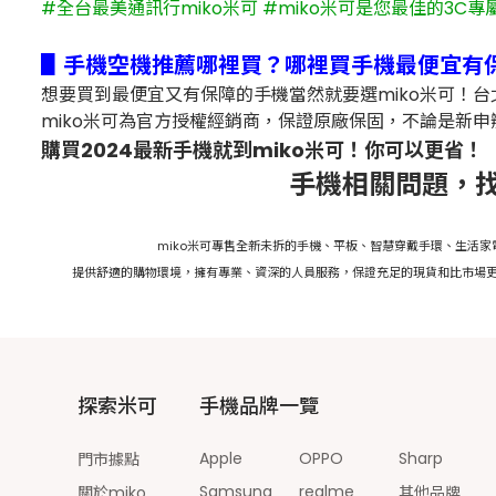
#全台最美通訊行miko米可 #miko米可是您最佳的3C專
▋手機空機推薦哪裡買？哪裡買手機最便宜有
想要買到最便宜又有保障的手機當然就要選miko米可！
miko米可為官方授權經銷商，保證原廠保固，不論是新申
購買2024最新手機就到miko米可！你可以更省！
手機相關問題，找
miko米可專售全新未拆的手機、平板、智慧穿戴手環、生活
提供舒適的購物環境，擁有專業、資深的人員服務，保證充足的現貨和比市場更
探索米可
手機品牌一覽
Apple
OPPO
Sharp
門市據點
Samsung
realme
關於miko
其他品牌