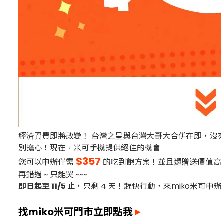
經濟資費即將改變！ 台灣之星與台灣大哥大合併在即，沒有辦到
別擔心！現在，米可手機提供絕佳的機會
$357
您可以申辦僅需
的吃到飽方案！並且還贈送價值
再錯過 ~ 只能哭 ~~~
即日起至 11/5 止
，只剩 4 天！趕快行動，來miko米可申
找miko米可門市立即點我
►