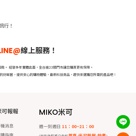
訊行！
LINE@
線上服務！
務。 經營多年實體店面，全台逾23間門市讓您購買更有保障。
活的好鄰居，提供安心的購物體驗，最新科技商品，趕快來選購您所需的產品吧！
MIKO米可
米可報報
新機消息
週一到週日
11：00~21：00
選購指南
首頁
米可報報
臉書
(如有休假將公告於
/
/
)