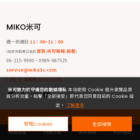
MIKO米可
週一到週日
11：00~21：00
首頁
米可報報
臉書
(如有休假將公告於
/
/
)
06-215-9990、0989-987525
service@miko3c.com
LINE ID 請搜尋 @miko168
米可致力於守護您的數據隱私
本站使用 Cookie 提升瀏覽品質
與分析流量。點擊「全部接受」即代表您同意目前的 Cookie 設
定。
了解更多
Copyright ©
米可資訊有限公司
All Rights Reserved.
管理Cookies
全部接受
價格總覽
門號方案
即時詢價
門市據點