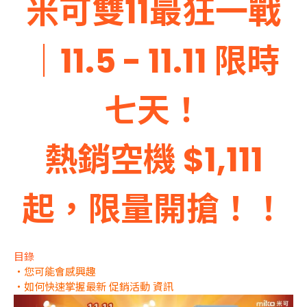
米可雙11最狂一戰
｜11.5 - 11.11 限時
七天！
熱銷空機 $1,111
起，限量開搶！！
目錄
・您可能會感興趣
・如何快速掌握最新 促銷活動 資訊