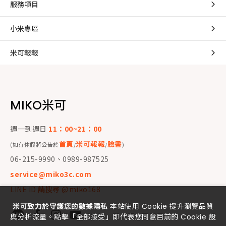
服務項目
小米專區
米可報報
MIKO米可
週一到週日
11：00~21：00
首頁
米可報報
臉書
(如有休假將公告於
/
/
)
06-215-9990、0989-987525
service@miko3c.com
LINE ID 請搜尋 @miko168
米可致力於守護您的數據隱私
本站使用 Cookie 提升瀏覽品質
與分析流量。點擊「全部接受」即代表您同意目前的 Cookie 設