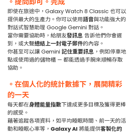
。提問即可。完成
即使在旅途中，Galaxy Watch 8 Classic 也可以
提供最大的生產力。你可以使用
語音
與功能強大的
對話式智慧助理 Google Gemini 對話。
當你需要協助時，給朋友
發訊息
告訴他們你會遲
到，或大聲
總結上一封電子郵件
的內容。
你甚至可以讓 Gemini
記住重要訊息
，例如停車地
點或使用過的儲物櫃 — 都能透過手腕來順暢存取
協助。
。在個人化的統計數據下，展開精彩
的一天
每天都在
身體能量指數
下達成更多目標及獲得更棒
的感受。
藉著追蹤各項資料，如平均睡眠時間、前一天的活
動和睡眠心率等，
Galaxy AI
將能提供
客製化的