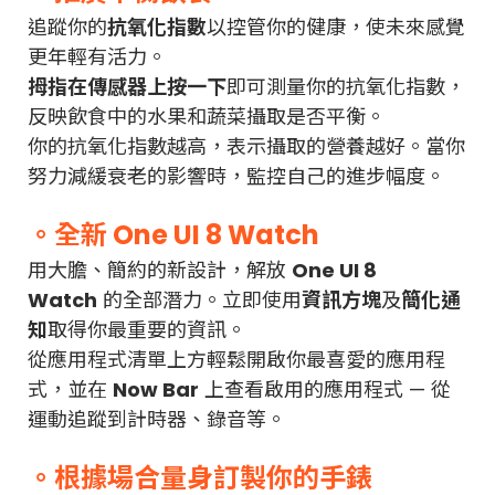
追蹤你的
抗氧化指數
以控管你的健康，使未來感覺
更年輕有活力。
拇指在傳感器上按一下
即可測量你的抗氧化指數，
反映飲食中的水果和蔬菜攝取是否平衡。
你的抗氧化指數越高，表示攝取的營養越好。當你
努力減緩衰老的影響時，監控自己的進步幅度。
。全新 One UI 8 Watch
用大膽、簡約的新設計，解放
One UI 8
Watch
的全部潛力。立即使用
資訊方塊
及
簡化通
知
取得你最重要的資訊。
從應用程式清單上方輕鬆開啟你最喜愛的應用程
式，並在
Now Bar
上查看啟用的應用程式 — 從
運動追蹤到計時器、錄音等。
。根據場合量身訂製你的手錶