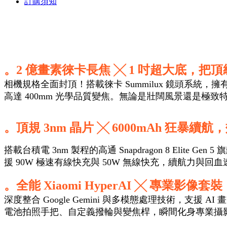
訂購須知
。2 億畫素徠卡長焦 ╳ 1 吋超大底，把
相機規格全面封頂！搭載徠卡 Summilux 鏡頭系統，擁
高達 400mm 光學品質變焦。無論是壯闊風景還是極
。頂規 3nm 晶片 ╳ 6000mAh 狂暴續
搭載台積電 3nm 製程的高通 Snapdragon 8 Eli
援 90W 極速有線快充與 50W 無線快充，續航力與回
。全能 Xiaomi HyperAI ╳ 專業影
深度整合 Google Gemini 與多模態處理技術，支援
電池拍照手把、自定義撥輪與變焦桿，瞬間化身專業攝