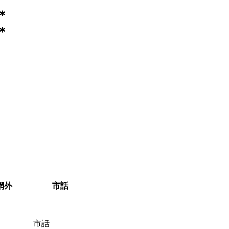
＊
＊
網外
市話
市話