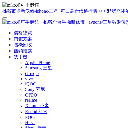
挑戰市場新低價-iphone/三星..每日最新價格行情 >>> 點我立即
價格總覽
門號方案
舊機回收
熱銷推薦
找手機
Apple iPhone
Samsung 三星
Google
vivo
iQOO
Sony 索尼
OPPO
realme
Xiaomi 小米
Redmi 紅米
POCO
HTC
Sharp 夏普