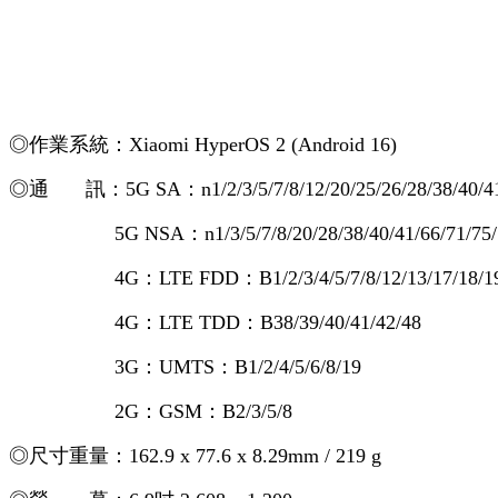
◎作業系統：Xiaomi HyperOS 2 (Android 16)
◎通 訊：
5G SA：n1/2/3/5/7/8/12/20/25/26/28/38/40/41
5G NSA：n1/3/5/7/8/20/28/38/40/41/66/71/75/7
4G：LTE FDD：B1/2/3/4/5/7/8/12/13/17/18/19/20/
4G：LTE TDD：B38/39/40/41/42/48
3G：UMTS：B1/2/4/5/6/8/19
2G：GSM：B2/3/5/8
◎尺寸重量：162.9 x 77.6 x 8.29mm / 219 g