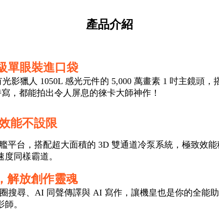
產品介紹
頂級單眼裝進口袋
有光影獵人 1050L 感光元件的 5,000 萬畫素 1 吋
致特寫，都能拍出令人屏息的徠卡大師神作！
航，效能不設限
te Gen 5 旗艦平台，搭配超大面積的 3D 雙通道冷泵系統，極
血速度同樣霸道。
像套裝，解放創作靈魂
 AI 畫圈搜尋、AI 同聲傳譯與 AI 寫作，讓機皇也是你的全
影師。