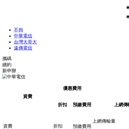
不拘
中華電信
台灣大哥大
遠傳電信
攜碼
續約
新申辦
優惠費用
資費
折扣
預繳費用
上網傳
上網傳輸量
資費
折扣
預繳費用