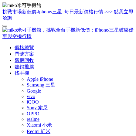
挑戰市場新低價-iphone/三星..每日最新價格行情 >>> 點我立即
洽詢
價格總覽
門號方案
舊機回收
熱銷推薦
找手機
Apple iPhone
Samsung 三星
Google
vivo
iQOO
Sony 索尼
OPPO
realme
Xiaomi 小米
Redmi 紅米