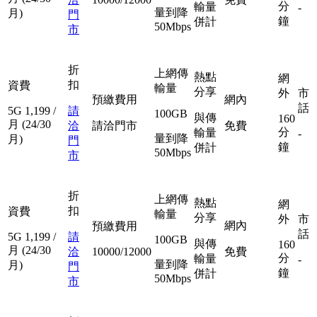
分
輸量
-
量到降
月)
門
鐘
併計
50Mbps
市
折
上網傳
熱點
網
扣
資費
輸量
分享
外
市
預繳費用
網內
話
5G
1,199
/
請
100GB
與傳
160
月
(24/30
洽
請洽門市
免費
分
輸量
-
量到降
月)
門
鐘
併計
50Mbps
市
折
上網傳
熱點
網
扣
資費
輸量
分享
外
市
網內
預繳費用
話
5G
1,199
/
請
100GB
與傳
160
月
(24/30
洽
10000/12000
免費
分
輸量
-
量到降
月)
門
鐘
併計
50Mbps
市