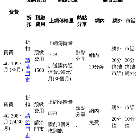
資費
折
預繳
熱點
上網傳輸量
網內
網外
市話
扣
費用
分享
折
上網傳輸量
扣
網外
市話
資費
預繳
熱點
1GB
網內
費用
分享
請
20分
20分
4G
199
/
加送國內通
洽
20分鐘
鐘(含
鐘(含
月
(36月)
1500
-
信費199元/
門
市話)
網外)
月(36個月)
市
折
上網傳輸量
扣
預繳
資費
網外
市話
熱點
費用
網內
6GB
分享
4G
398
/
請
20分
10分
月
(24/30
洽
請洽
免費
贈前3個月
鐘
鐘
-
月)
門
門市
吃到飽
市