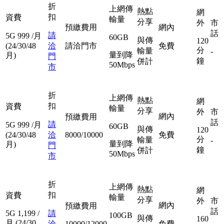
折
上網傳
熱點
網
扣
資費
輸量
分享
外
市
預繳費用
網內
話
請
5G
999
/月
60GB
與傳
120
(24/30/48
洽
請洽門市
免費
分
輸量
-
量到降
月)
門
鐘
併計
50Mbps
市
折
上網傳
熱點
網
扣
資費
輸量
分享
外
市
網內
預繳費用
話
請
5G
999
/月
60GB
與傳
120
(24/30/48
洽
8000/10000
免費
分
輸量
-
量到降
月)
門
鐘
併計
50Mbps
市
折
上網傳
熱點
網
扣
資費
輸量
分享
外
市
網內
預繳費用
話
5G
1,199
/
請
100GB
與傳
160
月
(24/30
洽
10000/12000
免費