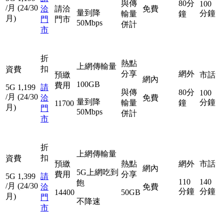
與傳
80分
100
/月
(24/30
洽
請洽
免費
量到降
分鐘
輸量
鐘
月)
門
門市
50Mbps
併計
市
折
熱點
上網傳輸量
扣
資費
分享
網外
預繳
市話
網內
100GB
費用
5G
1,199
請
與傳
80分
100
/月
(24/30
洽
免費
量到降
分鐘
輸量
鐘
11700
月)
門
50Mbps
併計
市
折
上網傳輸量
扣
資費
預繳
熱點
網外
市話
網內
5G上網吃到
費用
分享
5G
1,399
請
110
140
飽
/月
(24/30
洽
免費
分鐘
分鐘
14400
50GB
月)
門
不降速
市