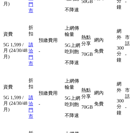
分
50GB
-
月)
門
鐘
不降速
市
折
上網傳
網
扣
資費
輸量
熱點
外
市
網內
預繳費用
分享
話
5G
1,599
/
請
5G上網
300
月
(24/30/48
洽
-
免費
吃到飽
分
70GB
-
月)
門
鐘
不降速
市
折
上網傳
網
扣
資費
輸量
熱點
外
市
網內
預繳費用
分享
話
5G
1,599
/
請
5G上網
300
月
(24/30/48
洽
-
免費
吃到飽
分
70GB
-
月)
門
鐘
不降速
市