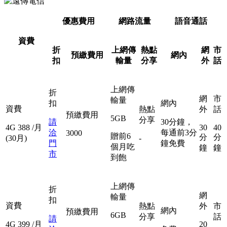
優惠費用
網路流量
語音通話
資費
折
上網傳
熱點
網
市
預繳費用
網內
扣
輸量
分享
外
話
上網傳
折
網
市
輸量
扣
網內
資費
熱點
外
話
預繳費用
5GB
分享
請
30分鐘，
4G
388
/月
30
40
洽
每通前3分
3000
贈前6
分
分
(30月)
-
門
鐘免費
個月吃
鐘
鐘
市
到飽
上網傳
折
網
輸量
扣
資費
熱點
外
市
網內
預繳費用
6GB
分享
話
請
4G
399
/月
20