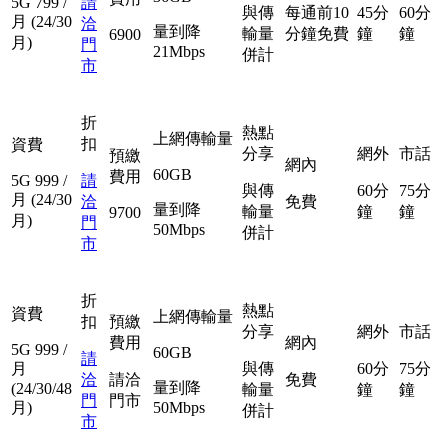
5G
799
/
請
與傳
每通前10
45分
60分
月
(24/30
洽
量到降
輸量
分鐘免費
鐘
鐘
6900
月)
門
21Mbps
併計
市
折
熱點
上網傳輸量
扣
資費
分享
網外
市話
預繳
網內
60GB
費用
5G
999
/
請
與傳
60分
75分
月
(24/30
洽
免費
量到降
輸量
鐘
鐘
9700
月)
門
50Mbps
併計
市
折
熱點
資費
上網傳輸量
扣
預繳
分享
網外
市話
費用
網內
5G
999
/
60GB
請
月
與傳
60分
75分
洽
請洽
免費
量到降
(24/30/48
輸量
鐘
鐘
門
門市
月)
50Mbps
併計
市