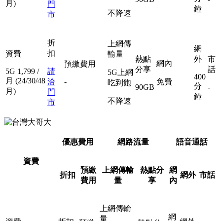
月)
門
鐘
不降速
市
折
上網傳
網
扣
資費
輸量
熱點
外
市
網內
預繳費用
分享
話
5G
1,799
/
請
5G上網
400
月
(24/30/48
洽
-
免費
吃到飽
分
90GB
-
月)
門
鐘
不降速
市
優惠費用
網路流量
語音通話
資費
預繳
上網傳輸
熱點分
網
折扣
網外
市話
費用
量
享
內
上網傳輸
網
量