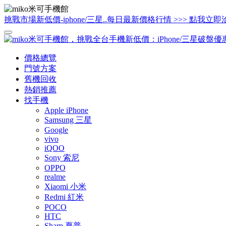
挑戰市場新低價-iphone/三星..每日最新價格行情 >>> 點我立即
價格總覽
門號方案
舊機回收
熱銷推薦
找手機
Apple iPhone
Samsung 三星
Google
vivo
iQOO
Sony 索尼
OPPO
realme
Xiaomi 小米
Redmi 紅米
POCO
HTC
Sharp 夏普