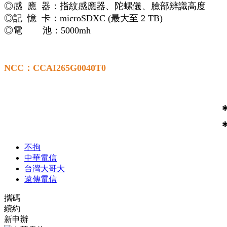
◎感 應 器：指紋感應器、陀螺儀、臉部辨識高度
◎記 憶 卡：microSDXC (最大至 2 TB)
◎電 池：5000mh
NCC：CCAI265G0040T0
不拘
中華電信
台灣大哥大
遠傳電信
攜碼
續約
新申辦