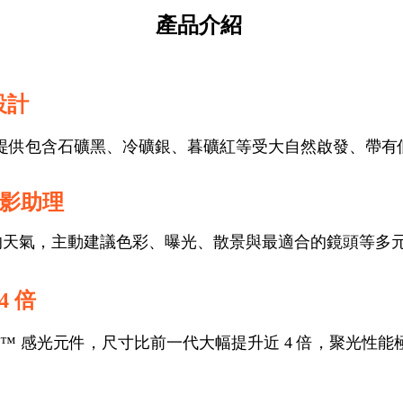
產品介紹
設計
提供包含石礦黑、冷礦銀、暮礦紅等受大自然啟發、帶有
I 攝影助理
下的天氣，主動建議色彩、曝光、散景與最適合的鏡頭等多
 倍
 Exmor RS™ 感光元件，尺寸比前一代大幅提升近 4 倍