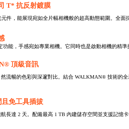
T* 抗反射鍍膜
型感光元件，能展現宛如全片幅相機般的超高動態範圍。全面採用
感
定功能，手感宛如專業相機。它同時也是啟動相機的精準
AN® 頂級音訊
具備自然流暢的色彩與深邃對比。結合 WALKMAN® 技術的
空間且免工具插拔
，單次充電續航長達 2 天。配備最高 1 TB 內建儲存空間並支